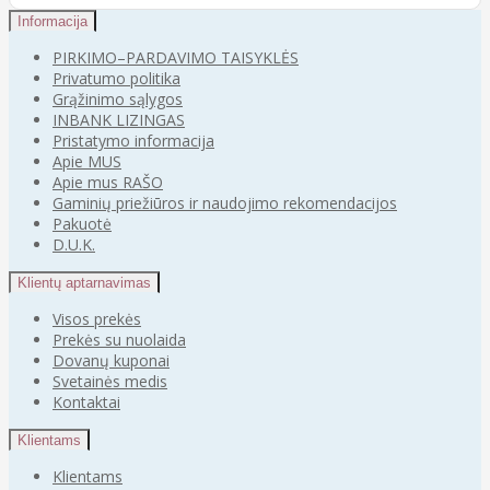
Informacija
PIRKIMO–PARDAVIMO TAISYKLĖS
Privatumo politika
Grąžinimo sąlygos
INBANK LIZINGAS
Pristatymo informacija
Apie MUS
Apie mus RAŠO
Gaminių priežiūros ir naudojimo rekomendacijos
Pakuotė
D.U.K.
Klientų aptarnavimas
Visos prekės
Prekės su nuolaida
Dovanų kuponai
Svetainės medis
Kontaktai
Klientams
Klientams