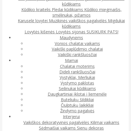
kūdikiams
Kūdikio kraitelis
Pledai kūdikiams
Kūdikio miegmaišis,
smėlinukai, pižamos
Karuselė lovytei
Muzikinės vaikiškos pagalvėlės
Migdukai
kūdikiams
Lovytės kišenės
Lovytės sijonas
SUSIKURK PATS!
Maudynėms
Vonios chalatai vaikams
Vaikiški paplūdimio chalatai
Vaikiški rankšluosčiai
Mamai
Chalatai moterims
Dideli rankšluosčiai
Vystyklai, Merliukai
Vystymo paklotas
Seilinukai kūdikiams
Daugkartiniai įklotai į liemenėlę
Buteliukų šildikliai
Čiulptukų laikikliai
Žindymo pagalvės
Interjerui
Vaikiškos dekoratyvinės pagalvėlės
Kilimai vaikams
Sėdmaišiai vaikams
Sienų dekoras