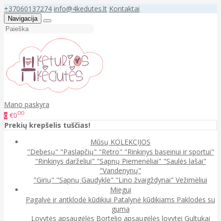
+37060137274
info@4kedutes.lt
Kontaktai
Navigacija
Mano paskyra
00
€0
0
Prekių krepšelis tuščias!
Mūsų KOLEKCIJOS
"Debesų"
"Paslapčių"
"Retro"
"Rinkinys baseinui ir sportui"
"Rinkinys darželiui"
"Sapnų Piemenėliai"
"Saulės lašai"
"Vandenynų"
"Girių"
"Sapnų Gaudyklė"
"Lino žvaigždynai"
Vežimėliui
Miegui
Pagalvė ir antklodė kūdikiui
Patalynė kūdikiams
Paklodės su
guma
Lovytės apsaugėlės
Bortelio apsaugėlės lovytei
Gultukai