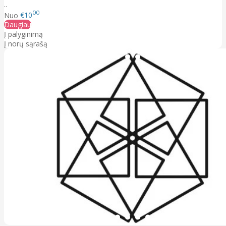
..
00
Nuo
€10
Daugiau
Į palyginimą
Į norų sąrašą