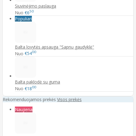
Siuvinėjimo paslauga
50
Nuo
€6
Populiari
Balta lovytės apsauga "Sapnų gaudyklė"
00
Nuo
€54
Balta paklodė su guma
00
Nuo
€18
Rekomenduojamos prekės
Visos prekės
Naujiena