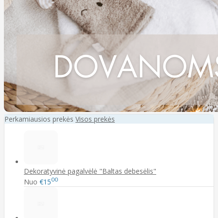
Perkamiausios prekės
Visos prekės
Dekoratyvinė pagalvėlė "Baltas debesėlis"
00
Nuo
€15