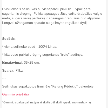
Dvisluoksnis seilinukas su vienspalviu pilku linu, ypač gerai
sugeriantis drėgmę. Puikiai apsaugos Jūsų vaiko drabužius valgio
metu, sugers seilių perteklių ir apsaugos drabužius nuo atpylimo.
Lengvai užsegamas spaude su galimybe reguliuoti dydį.
---
Sudėtis
:
* viena seilinuko pusė - 100% Linas;
* kita pusė puikiai drėgmę sugeriantis "frote" audinys;
Išmatavimai:
35x25 cm;
Spalva:
Pilka;
---
Seilinukas supakuotos firminėje "Keturių Kėdučių" pakuotėje.
Gaminio priežiūra
*Gaminio spalva gali nežymiai skirtis dėl skirtingų ekrano nustatymų