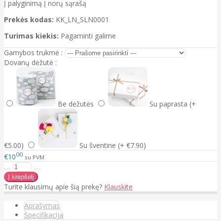
Į palyginimą
Į norų sąrašą
Prekės kodas:
KK_LN_SLN0001
Turimas kiekis:
Pagaminti galime
Gamybos trukmė :
Dovanų dėžutė :
Be dėžutės
Su paprasta (+
€5.00)
Su šventine (+ €7.90)
00
€10
su PVM
Turite klausimų apie šią prekę?
Klauskite
Aprašymas
Specifikacija