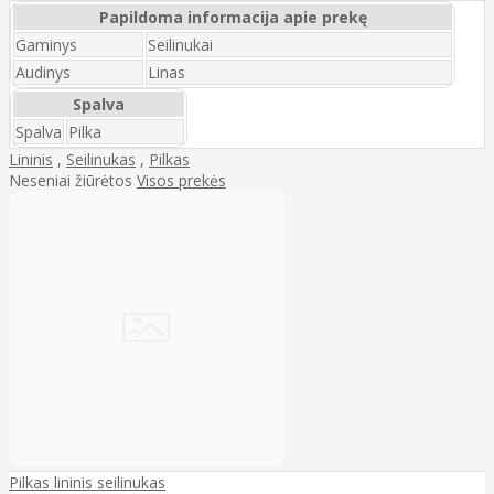
Papildoma informacija apie prekę
Gaminys
Seilinukai
Audinys
Linas
Spalva
Spalva
Pilka
Lininis
,
Seilinukas
,
Pilkas
Neseniai žiūrėtos
Visos prekės
Pilkas lininis seilinukas