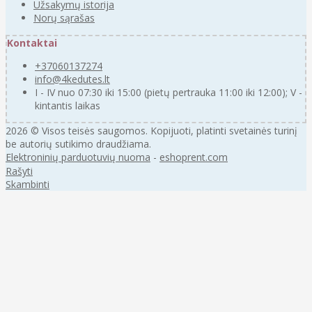
Užsakymų istorija
Norų sąrašas
Kontaktai
+37060137274
info@4kedutes.lt
I - IV nuo 07:30 iki 15:00 (pietų pertrauka 11:00 iki 12:00); V -
kintantis laikas
2026 © Visos teisės saugomos. Kopijuoti, platinti svetainės turinį
be autorių sutikimo draudžiama.
Elektroninių parduotuvių nuoma
-
eshoprent.com
Rašyti
Skambinti