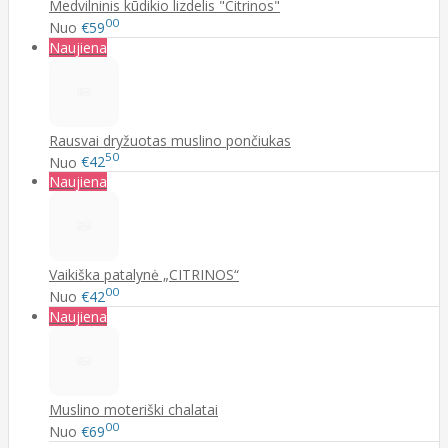
Medvilninis kūdikio lizdelis "Citrinos"
00
Nuo
€59
Naujiena
Rausvai dryžuotas muslino pončiukas
50
Nuo
€42
Naujiena
Vaikiška patalynė „CITRINOS“
00
Nuo
€42
Naujiena
Muslino moteriški chalatai
00
Nuo
€69