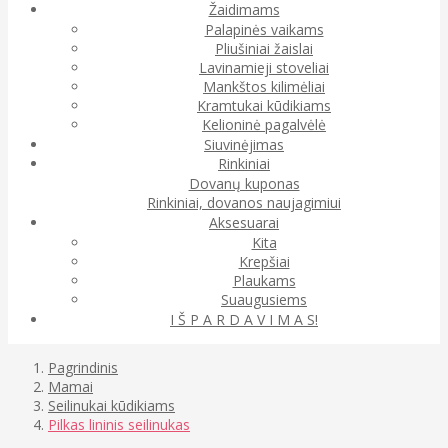
Žaidimams
Palapinės vaikams
Pliušiniai žaislai
Lavinamieji stoveliai
Mankštos kilimėliai
Kramtukai kūdikiams
Kelioninė pagalvėlė
Siuvinėjimas
Rinkiniai
Dovanų kuponas
Rinkiniai, dovanos naujagimiui
Aksesuarai
Kita
Krepšiai
Plaukams
Suaugusiems
I Š P A R D A V I M A S!
Pagrindinis
Mamai
Seilinukai kūdikiams
Pilkas lininis seilinukas