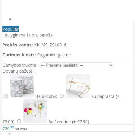
Populiari
Į palyginimą
Į norų sąrašą
Prekės kodas:
KK_MS_ZSL0016
Turimas kiekis:
Pagaminti galime
Gamybos trukmė :
Dovanų dėžutė :
Be dėžutės
Su paprasta (+
€5.00)
Su šventine (+ €7.90)
00
€20
su PVM