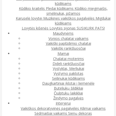
kūdikiams
Kūdikio kraitelis
Pledai kūdikiams
Kūdikio miegmaišis,
smėlinukai, pižamos
Karuselė lovytei
Muzikinės vaikiškos pagalvėlės
Migdukai
kūdikiams
Lovytės kišenės
Lovytės sijonas
SUSIKURK PATS!
Maudynėms
Vonios chalatai vaikams
Vaikiški paplūdimio chalatai
Vaikiški rankšluosčiai
Mamai
Chalatai moterims
Dideli rankšluosčiai
Vystyklai, Merliukai
Vystymo paklotas
Seilinukai kūdikiams
Daugkartiniai įklotai į liemenėlę
Buteliukų šildikliai
Čiulptukų laikikliai
Žindymo pagalvės
Interjerui
Vaikiškos dekoratyvinės pagalvėlės
Kilimai vaikams
Sėdmaišiai vaikams
Sienų dekoras