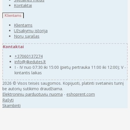
Kontaktai
Klientams
Klientams
Užsakymų istorija
Norų sąrašas
Kontaktai
+37060137274
info@4kedutes.lt
I - IV nuo 07:30 iki 15:00 (pietų pertrauka 11:00 iki 12:00); V -
kintantis laikas
2026 © Visos teisės saugomos. Kopijuoti, platinti svetainės turinį
be autorių sutikimo draudžiama.
Elektroninių parduotuvių nuoma
-
eshoprent.com
Rašyti
Skambinti