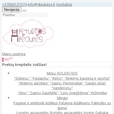
+37060137274
info@4kedutes.lt
Kontaktai
Navigacija
Mano paskyra
00
€0
0
Prekių krepšelis tuščias!
Mūsų KOLEKCIJOS
"Debesų"
"Paslapčių"
"Retro"
"Rinkinys baseinui ir sportui"
"Rinkinys darželiui"
"Sapnų Piemenėliai"
"Saulės lašai"
"Vandenynų"
"Girių"
"Sapnų Gaudyklė"
"Lino žvaigždynai"
Vežimėliui
Miegui
Pagalvė ir antklodė kūdikiui
Patalynė kūdikiams
Paklodės su
guma
Lovytės apsaugėlės
Bortelio apsaugėlės lovytei
Gultukai