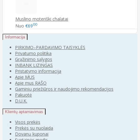
Muslino moteriški chalatai
00
Nuo
€69
Informacija
PIRKIMO–PARDAVIMO TAISYKLĖS
Privatumo politika
Grąžinimo sąlygos
INBANK LIZINGAS
Pristatymo informacija
Apie MUS
Apie mus RAŠO
Gaminių priežiūros ir naudojimo rekomendacijos
Pakuotė
D.U.K.
Klientų aptarnavimas
Visos prekės
Prekės su nuolaida
Dovanų kuponai
Svetainės medis