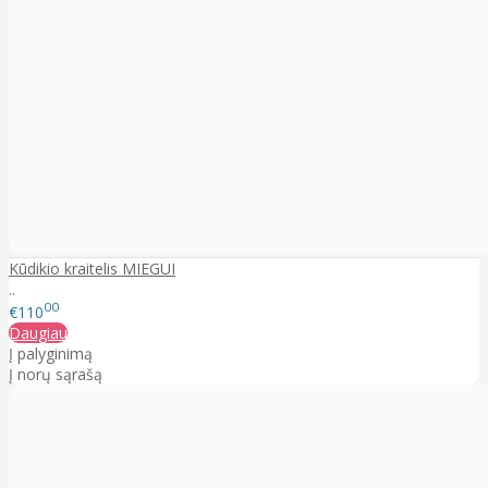
Kūdikio kraitelis MIEGUI
..
00
€110
Daugiau
Į palyginimą
Į norų sąrašą