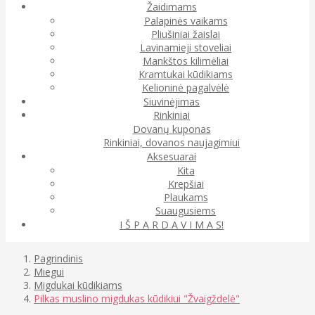
Žaidimams
Palapinės vaikams
Pliušiniai žaislai
Lavinamieji stoveliai
Mankštos kilimėliai
Kramtukai kūdikiams
Kelioninė pagalvėlė
Siuvinėjimas
Rinkiniai
Dovanų kuponas
Rinkiniai, dovanos naujagimiui
Aksesuarai
Kita
Krepšiai
Plaukams
Suaugusiems
I Š P A R D A V I M A S!
Pagrindinis
Miegui
Migdukai kūdikiams
Pilkas muslino migdukas kūdikiui "Žvaigždelė"