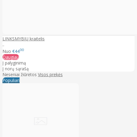
LINKSMYBIŲ kraitelis
..
00
Nuo
€44
Daugiau
Į palyginimą
Į norų sąrašą
Neseniai žiūrėtos
Visos prekės
Populiari