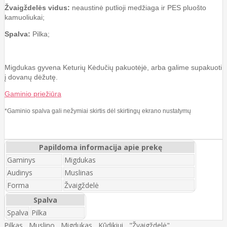
Žvaigždelės vidus:
neaustinė putlioji medžiaga ir PES pluošto
kamuoliukai;
Spalva:
Pilka;
Migdukas gyvena Keturių Kėdučių pakuotėjė, arba galime supakuoti
į dovanų dėžutę.
Gaminio priežiūra
*Gaminio spalva gali nežymiai skirtis dėl skirtingų ekrano nustatymų
Papildoma informacija apie prekę
Gaminys
Migdukas
Audinys
Muslinas
Forma
Žvaigždelė
Spalva
Spalva
Pilka
Pilkas
,
Muslino
,
Migdukas
,
Kūdikiui
,
"Žvaigždelė"