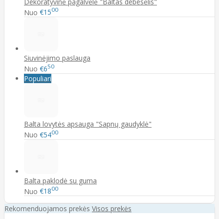
Dekoratyvinė pagalvėlė "Baltas debesėlis"
00
Nuo
€15
Siuvinėjimo paslauga
50
Nuo
€6
Populiari
Balta lovytės apsauga "Sapnų gaudyklė"
00
Nuo
€54
Balta paklodė su guma
00
Nuo
€18
Rekomenduojamos prekės
Visos prekės