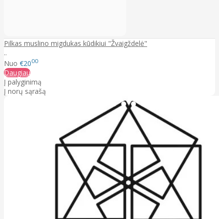
Pilkas muslino migdukas kūdikiui "Žvaigždelė"
..
00
Nuo
€20
Daugiau
Į palyginimą
Į norų sąrašą