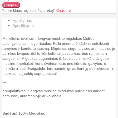
Turite klausimų apie šią prekę?
Klauskite
Aprašymas
Specifikacija
Minkštutis, švelnus ir lengvas muslino migdukas kūdikiui,
palengvinantis miego ritualus. Puiki priemonė kūdikiui suteikianti
ramybės ir komforto jausmą. Migdukas sugeria visus artimiausius jo
aplinkos kvapus, dėl to kūdikėlis tai jausdamas, bus ramesnis ir
saugesnis. Migdukas pagamintas iš švelnaus ir minkšto dvigubo
muslino (merliuko), kuris švelniai liesis prie kūnelio, galvytės, o
minkšta ir putli žvaigždelė, leis nurimti, gniaužiant ją delniukuose, ir
nuskraidins į saldų sapnų pasaulį.
---
Kompaktiškas ir lengvas muslino migdukas puikiai tiks naudoti
namuose, automobilyje ar kelionėje.
---
Sud
ė
tis:
100% Medvilnė;