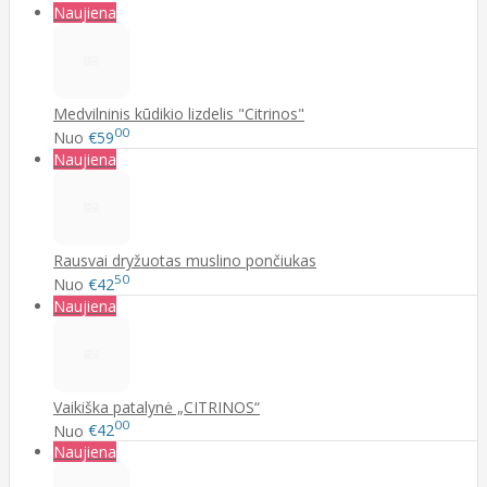
Naujiena
Medvilninis kūdikio lizdelis "Citrinos"
00
Nuo
€59
Naujiena
Rausvai dryžuotas muslino pončiukas
50
Nuo
€42
Naujiena
Vaikiška patalynė „CITRINOS“
00
Nuo
€42
Naujiena