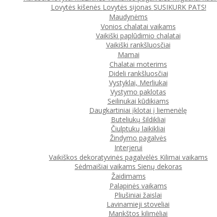
Lovytės kišenės
Lovytės sijonas
SUSIKURK PATS!
Maudynėms
Vonios chalatai vaikams
Vaikiški paplūdimio chalatai
Vaikiški rankšluosčiai
Mamai
Chalatai moterims
Dideli rankšluosčiai
Vystyklai, Merliukai
Vystymo paklotas
Seilinukai kūdikiams
Daugkartiniai įklotai į liemenėlę
Buteliukų šildikliai
Čiulptukų laikikliai
Žindymo pagalvės
Interjerui
Vaikiškos dekoratyvinės pagalvėlės
Kilimai vaikams
Sėdmaišiai vaikams
Sienų dekoras
Žaidimams
Palapinės vaikams
Pliušiniai žaislai
Lavinamieji stoveliai
Mankštos kilimėliai