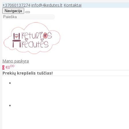
+37060137274
info@4kedutes.lt
Kontaktai
Navigacija
Mano paskyra
00
€0
0
Prekių krepšelis tuščias!