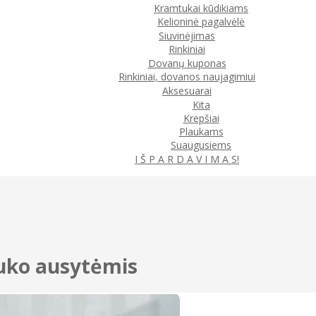
Kramtukai kūdikiams
Kelioninė pagalvėlė
Siuvinėjimas
Rinkiniai
Dovanų kuponas
Rinkiniai, dovanos naujagimiui
Aksesuarai
Kita
Krepšiai
Plaukams
Suaugusiems
I Š P A R D A V I M A S!
iuko ausytėmis