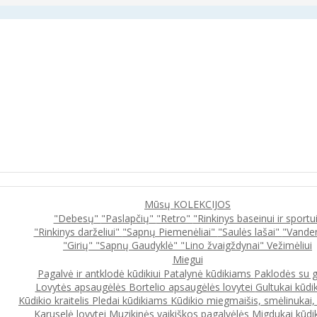
Mūsų KOLEKCIJOS
"Debesų"
"Paslapčių"
"Retro"
"Rinkinys baseinui ir sportu
"Rinkinys darželiui"
"Sapnų Piemenėliai"
"Saulės lašai"
"Vande
"Girių"
"Sapnų Gaudyklė"
"Lino žvaigždynai"
Vežimėliui
Miegui
Pagalvė ir antklodė kūdikiui
Patalynė kūdikiams
Paklodės su 
Lovytės apsaugėlės
Bortelio apsaugėlės lovytei
Gultukai kūdi
Kūdikio kraitelis
Pledai kūdikiams
Kūdikio miegmaišis, smėlinukai
Karuselė lovytei
Muzikinės vaikiškos pagalvėlės
Migdukai kūdi