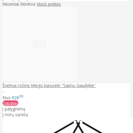
Neseniai žiūrėtos
Visos prekės
Švelniai rožinė Miego karuselė "Sapnų Gaudyklė"
..
00
Nuo
€26
Daugiau
Į palyginimą
Į norų sąrašą