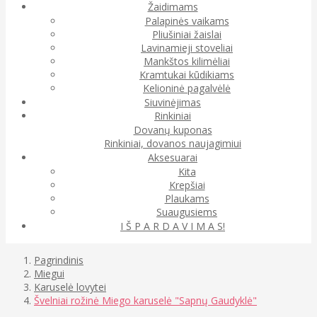
Žaidimams
Palapinės vaikams
Pliušiniai žaislai
Lavinamieji stoveliai
Mankštos kilimėliai
Kramtukai kūdikiams
Kelioninė pagalvėlė
Siuvinėjimas
Rinkiniai
Dovanų kuponas
Rinkiniai, dovanos naujagimiui
Aksesuarai
Kita
Krepšiai
Plaukams
Suaugusiems
I Š P A R D A V I M A S!
Pagrindinis
Miegui
Karuselė lovytei
Švelniai rožinė Miego karuselė "Sapnų Gaudyklė"