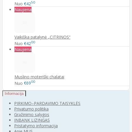
50
Nuo
€42
Naujiena
Vaikiška patalynė „CITRINOS“
00
Nuo
€42
Naujiena
Muslino moteriški chalatai
00
Nuo
€69
Informacija
PIRKIMO–PARDAVIMO TAISYKLĖS
Privatumo politika
Grąžinimo sąlygos
INBANK LIZINGAS
Pristatymo informacija
Apie MUS