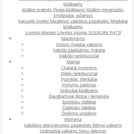
kūdikiams
Kūdikio kraitelis
Pledai kūdikiams
Kūdikio miegmaišis,
smėlinukai, pižamos
Karuselė lovytei
Muzikinės vaikiškos pagalvėlės
Migdukai
kūdikiams
Lovytės kišenės
Lovytės sijonas
SUSIKURK PATS!
Maudynėms
Vonios chalatai vaikams
Vaikiški paplūdimio chalatai
Vaikiški rankšluosčiai
Mamai
Chalatai moterims
Dideli rankšluosčiai
Vystyklai, Merliukai
Vystymo paklotas
Seilinukai kūdikiams
Daugkartiniai įklotai į liemenėlę
Buteliukų šildikliai
Čiulptukų laikikliai
Žindymo pagalvės
Interjerui
Vaikiškos dekoratyvinės pagalvėlės
Kilimai vaikams
Sėdmaišiai vaikams
Sienų dekoras