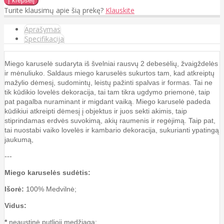
Turite klausimų apie šią prekę?
Klauskite
Aprašymas
Specifikacija
Miego karuselė sudaryta iš švelniai rausvų 2 debesėlių, žvaigždelės
ir mėnuliuko. Saldaus miego karuselės sukurtos tam, kad atkreiptų
mažylio dėmesį, sudomintų, leistų pažinti spalvas ir formas. Tai ne
tik kūdikio lovelės dekoracija, tai tam tikra ugdymo priemonė, taip
pat pagalba nuraminant ir migdant vaiką. Miego karuselė padeda
kūdikiui atkreipti dėmesį į objektus ir juos sekti akimis, taip
stiprindamas erdvės suvokimą, akių raumenis ir regėjimą. Taip pat,
tai nuostabi vaiko lovelės ir kambario dekoracija, sukurianti ypatingą
jaukumą,
---
Miego karuselės sudėtis:
Išorė:
100% Medvilnė;
Vidus:
*
neaustinė putlioji medžiaga;