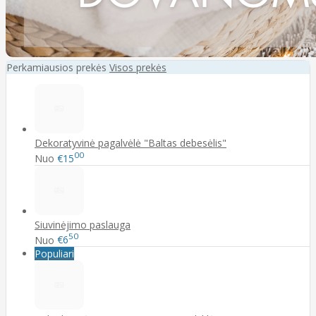
Perkamiausios prekės
Visos prekės
Dekoratyvinė pagalvėlė "Baltas debesėlis"
00
Nuo
€15
Siuvinėjimo paslauga
50
Nuo
€6
Populiari