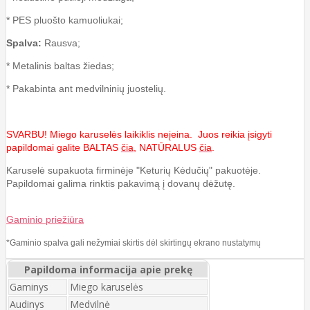
* PES pluošto kamuoliukai;
Spalva:
Rausva;
*
Metalinis baltas žiedas
;
* Pakabinta ant medvilninių juostelių.
SVARBU! Miego karuselės laikiklis neįeina. Juos reikia įsigyti
papildomai galite BALTAS
čia
, NATŪRALUS
čia
.
Karuselė supakuota firminėje "Keturių Kėdučių" pakuotėje.
Papildomai galima rinktis pakavimą į dovanų dėžutę.
Gaminio priežiūra
*Gaminio spalva gali nežymiai skirtis dėl skirtingų ekrano nustatymų
Papildoma informacija apie prekę
Gaminys
Miego karuselės
Audinys
Medvilnė