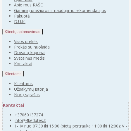
Apie mus RAŠO
Gaminių priežiūros ir naudojimo rekomendacijos
Pakuotė
D.U.K.
Klientų aptarnavimas
Visos prekės
Prekės su nuolaida
Dovanų kuponai
Svetainės medis
Kontaktai
Klientams
Klientams
Užsakymų istorija
Norų sąrašas
Kontaktai
+37060137274
info@4kedutes.lt
I - IV nuo 07:30 iki 15:00 (pietų pertrauka 11:00 iki 12:00); V -