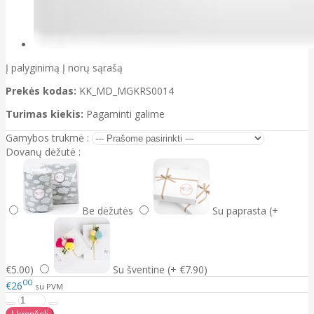
Į palyginimą
Į norų sąrašą
Prekės kodas:
KK_MD_MGKRS0014
Turimas kiekis:
Pagaminti galime
Gamybos trukmė :
Dovanų dėžutė :
Be dėžutės
Su paprasta (+
€5.00)
Su šventine (+ €7.90)
00
€26
su PVM