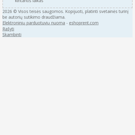
kintantis laikas
2026 © Visos teisės saugomos. Kopijuoti, platinti svetainės turinį
be autorių sutikimo draudžiama.
Elektroninių parduotuvių nuoma
-
eshoprent.com
Rašyti
Skambinti