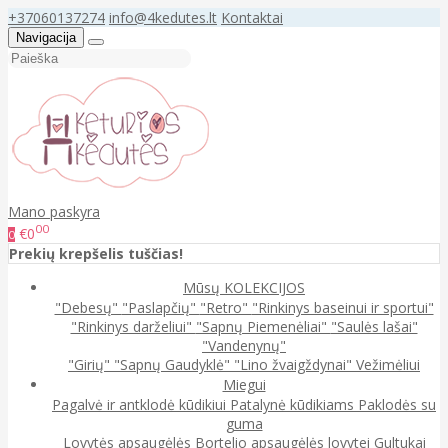
+37060137274
info@4kedutes.lt
Kontaktai
Navigacija
Mano paskyra
00
€0
0
Prekių krepšelis tuščias!
Mūsų KOLEKCIJOS
"Debesų"
"Paslapčių"
"Retro"
"Rinkinys baseinui ir sportui"
"Rinkinys darželiui"
"Sapnų Piemenėliai"
"Saulės lašai"
"Vandenynų"
"Girių"
"Sapnų Gaudyklė"
"Lino žvaigždynai"
Vežimėliui
Miegui
Pagalvė ir antklodė kūdikiui
Patalynė kūdikiams
Paklodės su
guma
Lovytės apsaugėlės
Bortelio apsaugėlės lovytei
Gultukai