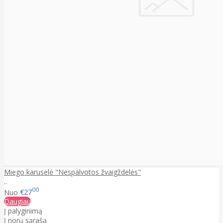
Miego karuselė "Nespalvotos žvaigždelės"
..
00
Nuo
€27
Daugiau
Į palyginimą
Į norų sąrašą