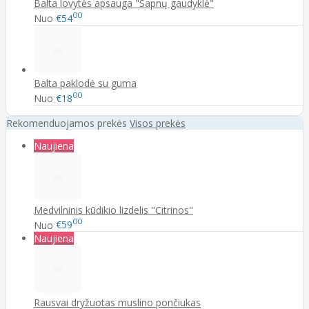
Balta lovytės apsauga "Sapnų gaudyklė"
00
Nuo
€54
Balta paklodė su guma
00
Nuo
€18
Rekomenduojamos prekės
Visos prekės
Naujiena
Medvilninis kūdikio lizdelis "Citrinos"
00
Nuo
€59
Naujiena
Rausvai dryžuotas muslino pončiukas