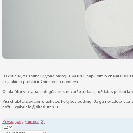
Išskirtiniai, žaismingi ir ypač patogūs vaikiški paplūdimio chalatai s
ar jaukiam poilsiui ir žaidimams namuose.
Chalatėliai yra labai patogūs, nes nevaržo judesių, uždėtas puikiai la
Visi chalatai siuvami iš aukštos kokybės audinių. Jeigu neradote sau pat
paštu.
gabriele@4kedutes.lt
Prekių palyginimas
(0)