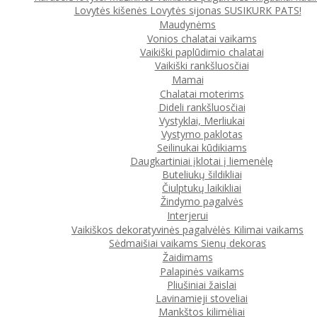
Lovytės kišenės
Lovytės sijonas
SUSIKURK PATS!
Maudynėms
Vonios chalatai vaikams
Vaikiški paplūdimio chalatai
Vaikiški rankšluosčiai
Mamai
Chalatai moterims
Dideli rankšluosčiai
Vystyklai, Merliukai
Vystymo paklotas
Seilinukai kūdikiams
Daugkartiniai įklotai į liemenėlę
Buteliukų šildikliai
Čiulptukų laikikliai
Žindymo pagalvės
Interjerui
Vaikiškos dekoratyvinės pagalvėlės
Kilimai vaikams
Sėdmaišiai vaikams
Sienų dekoras
Žaidimams
Palapinės vaikams
Pliušiniai žaislai
Lavinamieji stoveliai
Mankštos kilimėliai