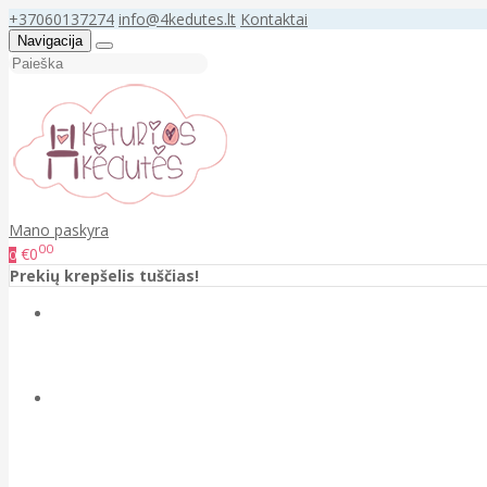
+37060137274
info@4kedutes.lt
Kontaktai
Navigacija
Mano paskyra
00
€0
0
Prekių krepšelis tuščias!