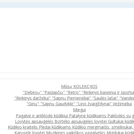
Mūsų KOLEKCIJOS
"Debesų"
"Paslapčių"
"Retro"
"Rinkinys baseinui ir sportu
"Rinkinys darželiui"
"Sapnų Piemenėliai"
"Saulės lašai"
"Vande
"Girių"
"Sapnų Gaudyklė"
"Lino žvaigždynai"
Vežimėliui
Miegui
Pagalvė ir antklodė kūdikiui
Patalynė kūdikiams
Paklodės su 
Lovytės apsaugėlės
Bortelio apsaugėlės lovytei
Gultukai kūdi
Kūdikio kraitelis
Pledai kūdikiams
Kūdikio miegmaišis, smėlinukai
Karuselė lovytei
Muzikinės vaikiškos pagalvėlės
Migdukai kūdi