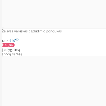
Žalsvas vaikiškas paplūdimio pončiukas
..
00
Nuo
€40
Daugiau
Į palyginimą
Į norų sąrašą