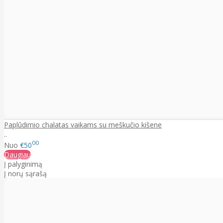
Paplūdimio chalatas vaikams su meškučio kišene
..
00
Nuo
€50
Daugiau
Į palyginimą
Į norų sąrašą