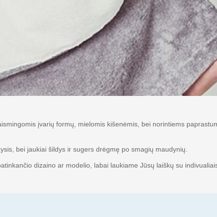
u žaismingomis įvarių formų, mielomis kišenėmis, bei norintiems paprast
ikysis, bei jaukiai šildys ir sugers drėgmę po smagių maudynių.
inkančio dizaino ar modelio, labai laukiame Jūsų laiškų su indivualiais n