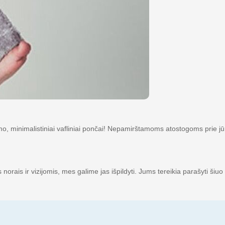
umo, minimalistiniai vafliniai pončai! Nepamirštamoms atostogoms prie j
orais ir vizijomis, mes galime jas išpildyti. Jums tereikia parašyti šiuo 