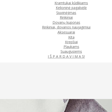
Kramtukai kūdikiams
Kelioninė pagalvėlė
Siuvinėjimas
Rinkiniai
Dovanų kuponas
Rinkiniai, dovanos naujagimiui
Aksesuarai
Kita
Krepšiai
Plaukams
Suaugusiems
I Š P A R D A V I M A S!