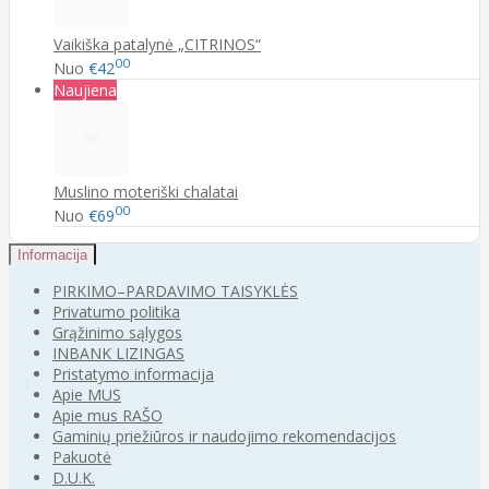
Vaikiška patalynė „CITRINOS“
00
Nuo
€42
Naujiena
Muslino moteriški chalatai
00
Nuo
€69
Informacija
PIRKIMO–PARDAVIMO TAISYKLĖS
Privatumo politika
Grąžinimo sąlygos
INBANK LIZINGAS
Pristatymo informacija
Apie MUS
Apie mus RAŠO
Gaminių priežiūros ir naudojimo rekomendacijos
Pakuotė
D.U.K.