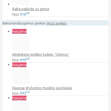
Balta paklodė su guma
00
Nuo
€18
Rekomenduojamos prekės
Visos prekės
Naujiena
Medvilninis kūdikio lizdelis "Citrinos"
00
Nuo
€59
Naujiena
Rausvai dryžuotas muslino pončiukas
50
Nuo
€42
Naujiena