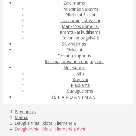
Žaidimams
Palapinės vaikams
Pliušiniai žaislai
Lavinamieji stoveliai
Mankštos kilimėliai
Kramtukai kūdikiams
Kelioninė pagalvėlė
Siuvinėjimas
Rinkiniai
Dovanų kuponas
Rinkiniai, dovanos naujagimiui
Aksesuarai
Kita
Krepšiai
Plaukams
Suaugusiems
I Š P A R D A V I M A S!
Pagrindinis
Mamai
Daugkartiniai įklotai į liemenėlę
Daugkartiniai įklotai į liemenėlę 6vnt.