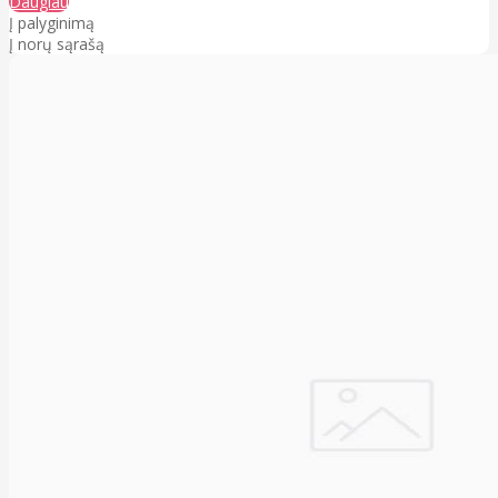
Daugiau
Į palyginimą
Į norų sąrašą