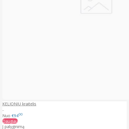
KELIONIŲ kraitelis
..
00
Nuo
€94
Daugiau
Į palyginimą