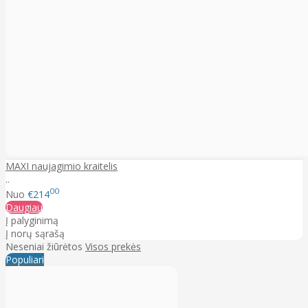
MAXI naujagimio kraitelis
..
00
Nuo
€214
Daugiau
Į palyginimą
Į norų sąrašą
Neseniai žiūrėtos
Visos prekės
Populiari