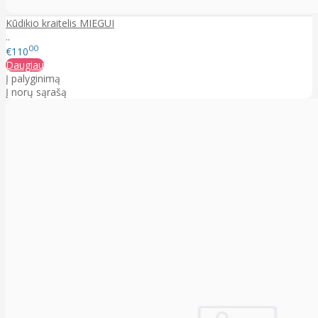
Kūdikio kraitelis MIEGUI
..
00
€110
Daugiau
Į palyginimą
Į norų sąrašą