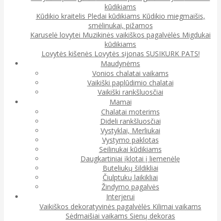
kūdikiams
Kūdikio kraitelis
Pledai kūdikiams
Kūdikio miegmaišis,
smėlinukai, pižamos
Karuselė lovytei
Muzikinės vaikiškos pagalvėlės
Migdukai
kūdikiams
Lovytės kišenės
Lovytės sijonas
SUSIKURK PATS!
Maudynėms
Vonios chalatai vaikams
Vaikiški paplūdimio chalatai
Vaikiški rankšluosčiai
Mamai
Chalatai moterims
Dideli rankšluosčiai
Vystyklai, Merliukai
Vystymo paklotas
Seilinukai kūdikiams
Daugkartiniai įklotai į liemenėlę
Buteliukų šildikliai
Čiulptukų laikikliai
Žindymo pagalvės
Interjerui
Vaikiškos dekoratyvinės pagalvėlės
Kilimai vaikams
Sėdmaišiai vaikams
Sienų dekoras