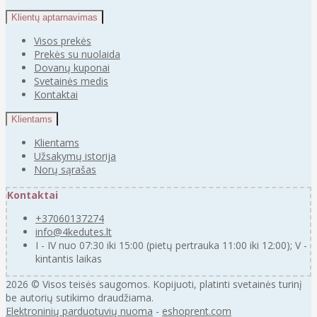
Klientų aptarnavimas
Visos prekės
Prekės su nuolaida
Dovanų kuponai
Svetainės medis
Kontaktai
Klientams
Klientams
Užsakymų istorija
Norų sąrašas
Kontaktai
+37060137274
info@4kedutes.lt
I - IV nuo 07:30 iki 15:00 (pietų pertrauka 11:00 iki 12:00); V -
kintantis laikas
2026 © Visos teisės saugomos. Kopijuoti, platinti svetainės turinį
be autorių sutikimo draudžiama.
Elektroninių parduotuvių nuoma
-
eshoprent.com