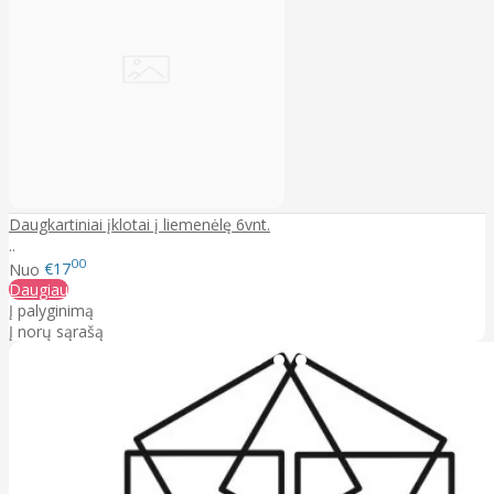
Daugkartiniai įklotai į liemenėlę 6vnt.
..
00
Nuo
€17
Daugiau
Į palyginimą
Į norų sąrašą