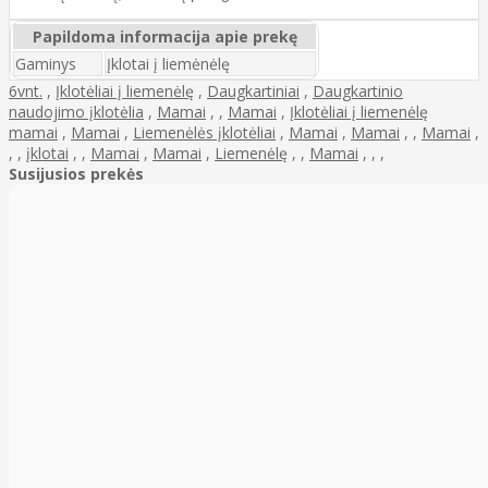
Papildoma informacija apie prekę
Gaminys
Įklotai į liemėnėlę
6vnt.
,
Įklotėliai į liemenėlę
,
Daugkartiniai
,
Daugkartinio
naudojimo įklotėlia
,
Mamai
,
,
Mamai
,
Įklotėliai į liemenėlę
mamai
,
Mamai
,
Liemenėlės įklotėliai
,
Mamai
,
Mamai
,
,
Mamai
,
,
,
įklotai
,
,
Mamai
,
Mamai
,
Liemenėlę
,
,
Mamai
,
,
,
Susijusios prekės