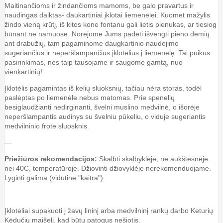
Maitinančioms ir žindančioms mamoms, be galo pravartus ir
naudingas daiktas- daukartiniai įklotai liemenėlei. Kuomet mažylis
žindo vieną krūtį, iš kitos kone fontanu gali lietis pienukas, ar tiesiog
būnant ne namuose. Norėjome Jums padėti išvengti pieno dėmių
ant drabužių, tam pagaminome daugkartinio naudojimo
sugeriančius ir neperšlampančius įklotėlius į liemenėlę. Tai puikus
pasirinkimas, nes taip tausojame ir saugome gamtą, nuo
vienkartinių!
Įklotėlis pagamintas iš kelių sluoksnių, tačiau nėra storas, todėl
paslėptas po liemenėle nebus matomas. Prie spenelių
besiglaudžianti nedirginanti, švelni muslino medvilnė, o išorėje
neperšlampantis audinys su švelniu pūkeliu, o viduje sugeriantis
medvilninio frote sluosknis.
---
Priežiūros rekomendacijos:
Skalbti skalbyklėje, ne aukštesnėje
nei 40C, temperatūroje. Džiovinti džiovyklėje nerekomenduojame.
Lyginti galima (vidutine "kaitra").
Įklotėliai supakuoti į žavų lininį arba medvilninį rankų darbo Keturių
Kėdučių maišelį, kad būtų patogus nešiotis.