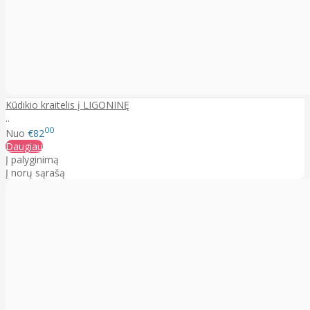
Kūdikio kraitelis į LIGONINĘ
..
00
Nuo
€82
Daugiau
Į palyginimą
Į norų sąrašą