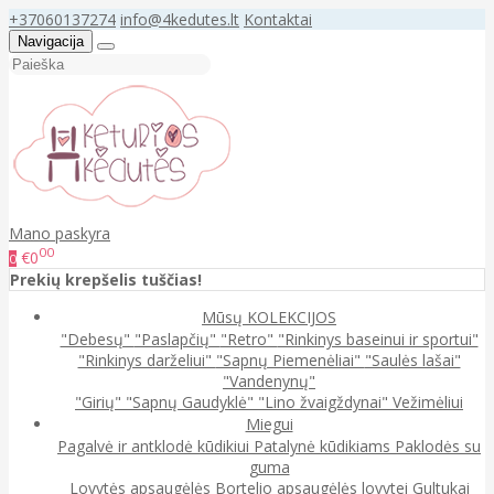
+37060137274
info@4kedutes.lt
Kontaktai
Navigacija
Mano paskyra
00
€0
0
Prekių krepšelis tuščias!
Mūsų KOLEKCIJOS
"Debesų"
"Paslapčių"
"Retro"
"Rinkinys baseinui ir sportui"
"Rinkinys darželiui"
"Sapnų Piemenėliai"
"Saulės lašai"
"Vandenynų"
"Girių"
"Sapnų Gaudyklė"
"Lino žvaigždynai"
Vežimėliui
Miegui
Pagalvė ir antklodė kūdikiui
Patalynė kūdikiams
Paklodės su
guma
Lovytės apsaugėlės
Bortelio apsaugėlės lovytei
Gultukai