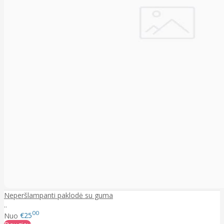
Neperšlampanti paklodė su guma
..
00
Nuo
€25