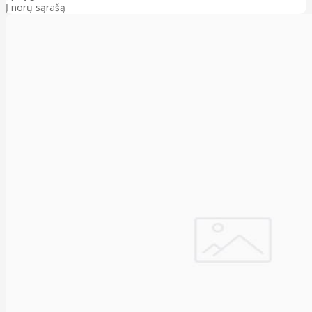
Į norų sąrašą