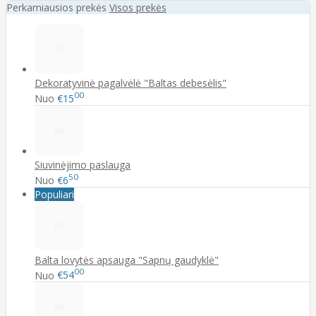
Perkamiausios prekės
Visos prekės
Dekoratyvinė pagalvėlė "Baltas debesėlis"
00
Nuo
€15
Siuvinėjimo paslauga
50
Nuo
€6
Populiari
Balta lovytės apsauga "Sapnų gaudyklė"
00
Nuo
€54