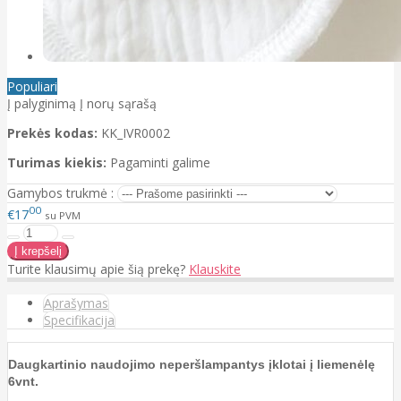
Populiari
Į palyginimą
Į norų sąrašą
Prekės kodas:
KK_IVR0002
Turimas kiekis:
Pagaminti galime
Gamybos trukmė :
00
€17
su PVM
Turite klausimų apie šią prekę?
Klauskite
Aprašymas
Specifikacija
Daugkartinio naudojimo neperšlampantys įklotai į liemenėlę
6vnt.