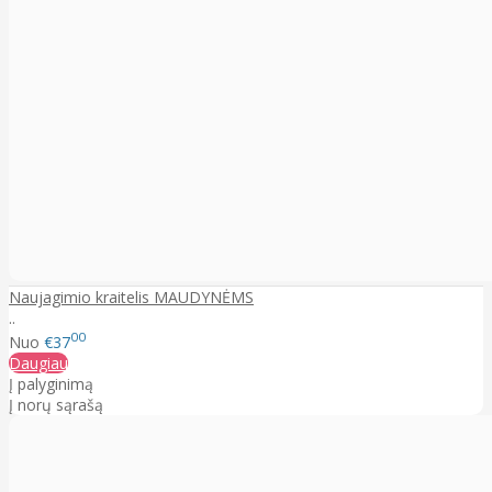
Naujagimio kraitelis MAUDYNĖMS
..
00
Nuo
€37
Daugiau
Į palyginimą
Į norų sąrašą