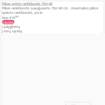
Pilkas vonios rankšluostis 70x140
Pilkas rankšluostis suaugusiems 70x140 cm. Universalios pilkos
spalvos rankšluostis, yra le..
90
Nuo
€16
Daugiau
Į palyginimą
Į norų sąrašą