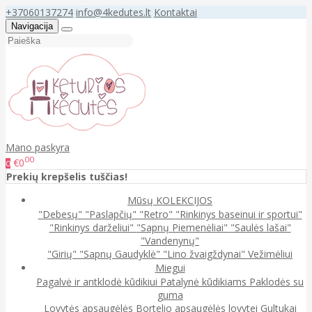
+37060137274
info@4kedutes.lt
Kontaktai
Navigacija
Mano paskyra
00
€0
0
Prekių krepšelis tuščias!
Mūsų KOLEKCIJOS
"Debesų"
"Paslapčių"
"Retro"
"Rinkinys baseinui ir sportui"
"Rinkinys darželiui"
"Sapnų Piemenėliai"
"Saulės lašai"
"Vandenynų"
"Girių"
"Sapnų Gaudyklė"
"Lino žvaigždynai"
Vežimėliui
Miegui
Pagalvė ir antklodė kūdikiui
Patalynė kūdikiams
Paklodės su
guma
Lovytės apsaugėlės
Bortelio apsaugėlės lovytei
Gultukai