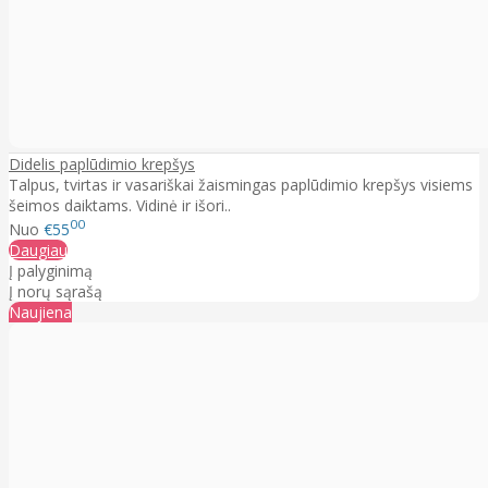
Didelis paplūdimio krepšys
Talpus, tvirtas ir vasariškai žaismingas paplūdimio krepšys visiems
šeimos daiktams. Vidinė ir išori..
00
Nuo
€55
Daugiau
Į palyginimą
Į norų sąrašą
Naujiena