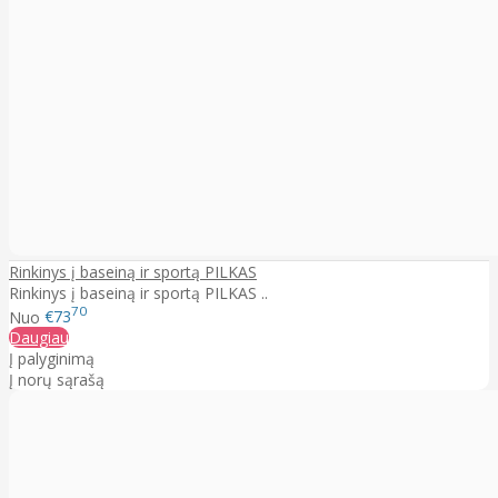
Rinkinys į baseiną ir sportą PILKAS
Rinkinys į baseiną ir sportą PILKAS ..
70
Nuo
€73
Daugiau
Į palyginimą
Į norų sąrašą