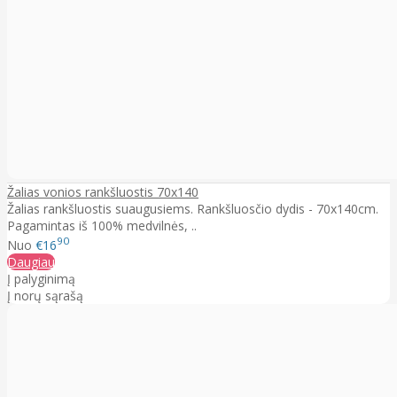
Žalias vonios rankšluostis 70x140
Žalias rankšluostis suaugusiems. Rankšluosčio dydis - 70x140cm.
Pagamintas iš 100% medvilnės, ..
90
Nuo
€16
Daugiau
Į palyginimą
Į norų sąrašą