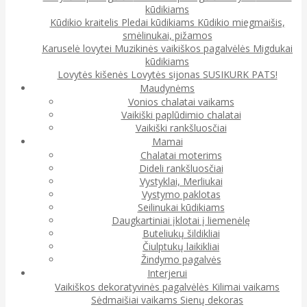
kūdikiams
Kūdikio kraitelis
Pledai kūdikiams
Kūdikio miegmaišis,
smėlinukai, pižamos
Karuselė lovytei
Muzikinės vaikiškos pagalvėlės
Migdukai
kūdikiams
Lovytės kišenės
Lovytės sijonas
SUSIKURK PATS!
Maudynėms
Vonios chalatai vaikams
Vaikiški paplūdimio chalatai
Vaikiški rankšluosčiai
Mamai
Chalatai moterims
Dideli rankšluosčiai
Vystyklai, Merliukai
Vystymo paklotas
Seilinukai kūdikiams
Daugkartiniai įklotai į liemenėlę
Buteliukų šildikliai
Čiulptukų laikikliai
Žindymo pagalvės
Interjerui
Vaikiškos dekoratyvinės pagalvėlės
Kilimai vaikams
Sėdmaišiai vaikams
Sienų dekoras