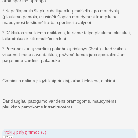
arba sportinė apranga.
* Nepešlapantis šlapių rūbelių/daiktų maišelis - po maudynių
(plaukimo pamokų) susidėti šlapias maudymosi trumpikes/
maudymosi kostiumėlį arba sportinei avalynei
* Dėkliukas smulkiems daiktams, kuriame telpa plaukimo akinukai,
laikrodukas ir kiti smulkūs daiktai.
* Personalizuotų vardinių pakabukų rinkinys (3vnt.) - kad vaikas
visuomet rastu savo daiktus, pažymėdamas juos specialiai Jam
pagamintu vardiniu pakabuku.
------
Gaminius galima įsigyti kaip rinkinį, arba kiekvieną atskirai.
Dar daugiau patogumo vandens pramogoms, maudynėms,
plaukimo pamokoms ir treniruotėms.
Prekių palyginimas
(0)