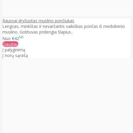
Rausvai dryžuotas muslino pončiukas
Lengvas, minkštas ir nevaržantis vaikiškas pončas iš medvilninio
muslino. Gobtuvas pridengia šlapius..
50
Nuo
€42
Daugiau
Į palyginimą
Į norų sąrašą