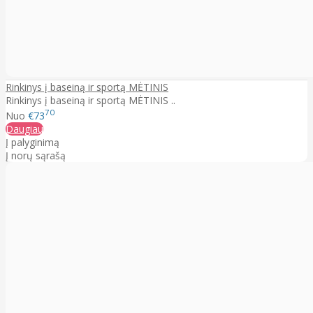
Rinkinys į baseiną ir sportą MĖTINIS
Rinkinys į baseiną ir sportą MĖTINIS ..
70
Nuo
€73
Daugiau
Į palyginimą
Į norų sąrašą