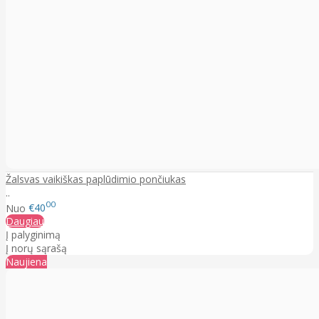
Žalsvas vaikiškas paplūdimio pončiukas
..
00
Nuo
€40
Daugiau
Į palyginimą
Į norų sąrašą
Naujiena