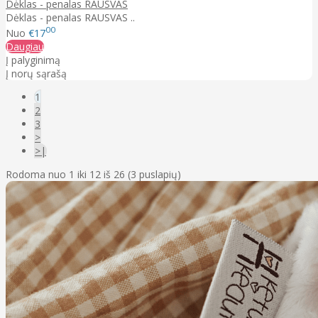
Dėklas - penalas RAUSVAS
Dėklas - penalas RAUSVAS ..
00
Nuo
€17
Daugiau
Į palyginimą
Į norų sąrašą
1
2
3
>
>|
Rodoma nuo 1 iki 12 iš 26 (3 puslapių)