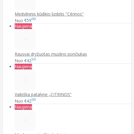
Medvilninis kūdikio lizdelis "Citrinos"
00
Nuo
€59
Naujiena
Rausvai dryžuotas muslino pončiukas
50
Nuo
€42
Naujiena
Vaikiška patalynė „CITRINOS“
00
Nuo
€42
Naujiena