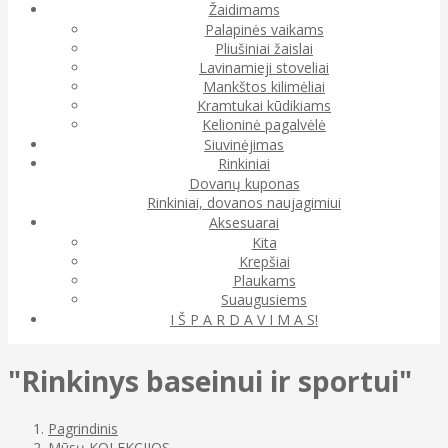
Žaidimams
Palapinės vaikams
Pliušiniai žaislai
Lavinamieji stoveliai
Mankštos kilimėliai
Kramtukai kūdikiams
Kelioninė pagalvėlė
Siuvinėjimas
Rinkiniai
Dovanų kuponas
Rinkiniai, dovanos naujagimiui
Aksesuarai
Kita
Krepšiai
Plaukams
Suaugusiems
I Š P A R D A V I M A S!
"Rinkinys baseinui ir sportui"
Pagrindinis
Mūsų KOLEKCIJOS