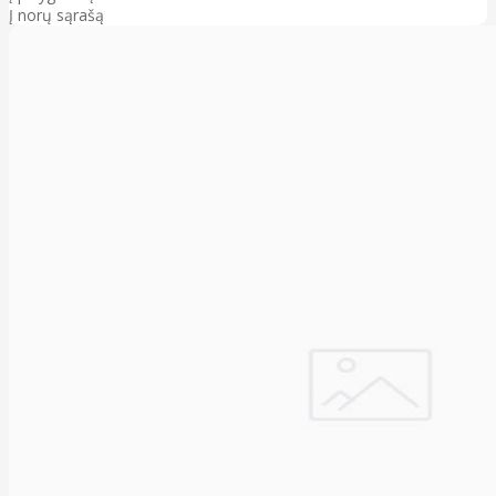
Į norų sąrašą