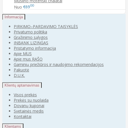
Muslino moteriški chalatai
00
Nuo
€69
Informacija
PIRKIMO–PARDAVIMO TAISYKLĖS
Privatumo politika
Grąžinimo sąlygos
INBANK LIZINGAS
Pristatymo informacija
Apie MUS
Apie mus RAŠO
Gaminių priežiūros ir naudojimo rekomendacijos
Pakuotė
D.U.K.
Klientų aptarnavimas
Visos prekės
Prekės su nuolaida
Dovanų kuponai
Svetainės medis
Kontaktai
Klientams