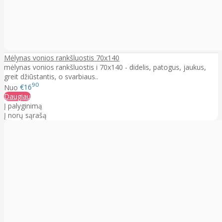
Mėlynas vonios rankšluostis 70x140
mėlynas vonios rankšluostis i 70x140 - didelis, patogus, jaukus,
greit džiūstantis, o svarbiaus..
90
Nuo
€16
Daugiau
Į palyginimą
Į norų sąrašą