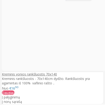
Kreminis vonios rankšluostis 70x140
Kreminis rankšluostis - 70x140cm dydžio. Rankšluostis yra
agamintas iš 100% vaflinio rašto ..
90
Nuo
€16
Daugiau
Į palyginimą
Į norų sąrašą