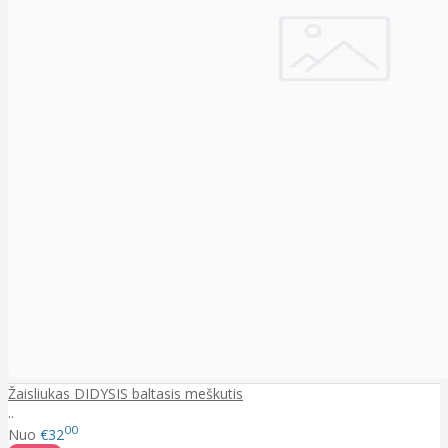
Žaisliukas DIDYSIS baltasis meškutis
..
00
Nuo
€32