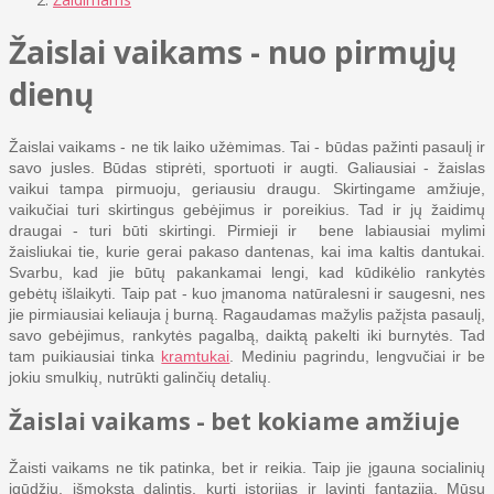
Žaislai vaikams - nuo pirmųjų
dienų
Žaislai vaikams - ne tik laiko užėmimas. Tai - būdas pažinti pasaulį ir
savo jusles. Būdas stiprėti, sportuoti ir augti. Galiausiai - žaislas
vaikui tampa pirmuoju, geriausiu draugu. Skirtingame amžiuje,
vaikučiai turi skirtingus gebėjimus ir poreikius. Tad ir jų žaidimų
draugai - turi būti skirtingi. Pirmieji ir bene labiausiai mylimi
žaisliukai tie, kurie gerai pakaso dantenas, kai ima kaltis dantukai.
Svarbu, kad jie būtų pakankamai lengi, kad kūdikėlio rankytės
gebėtų išlaikyti. Taip pat - kuo įmanoma natūralesni ir saugesni, nes
jie pirmiausiai keliauja į burną. Ragaudamas mažylis pažįsta pasaulį,
savo gebėjimus, rankytės pagalbą, daiktą pakelti iki burnytės. Tad
tam puikiausiai tinka
kramtukai
. Mediniu pagrindu, lengvučiai ir be
jokiu smulkių, nutrūkti galinčių detalių.
Žaislai vaikams - bet kokiame amžiuje
Žaisti vaikams ne tik patinka, bet ir reikia. Taip jie įgauna socialinių
įgūdžių, išmoksta dalintis, kurti istorijas ir lavinti fantaziją. Mūsų