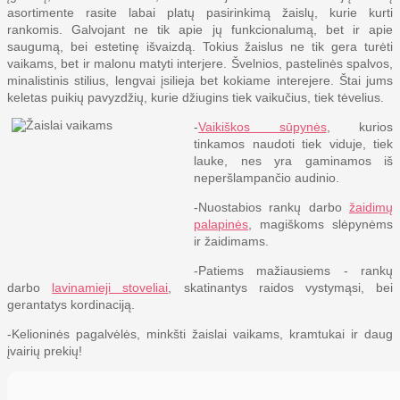
asortimente rasite labai platų pasirinkimą žaislų, kurie kurti
rankomis. Galvojant ne tik apie jų funkcionalumą, bet ir apie
saugumą, bei estetinę išvaizdą. Tokius žaislus ne tik gera turėti
vaikams, bet ir malonu matyti interjere. Švelnios, pastelinės spalvos,
minalistinis stilius, lengvai įsilieja bet kokiame interejere. Štai jums
keletas puikių pavyzdžių, kurie džiugins tiek vaikučius, tiek tėvelius.
-
Vaikiškos sūpynės
, kurios
tinkamos naudoti tiek viduje, tiek
lauke, nes yra gaminamos iš
neperšlampančio audinio.
-Nuostabios rankų darbo
žaidimų
palapinės
, magiškoms slėpynėms
ir žaidimams.
-Patiems mažiausiems - rankų
darbo
lavinamieji stoveliai
, skatinantys raidos vystymąsi, bei
gerantatys kordinaciją.
-Kelioninės pagalvėlės, minkšti žaislai vaikams, kramtukai ir daug
įvairių prekių!