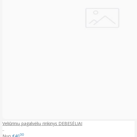
Veliūrinių pagalvėlių rinkinys DEBESĖLIAI
..
00
Nuo
€40