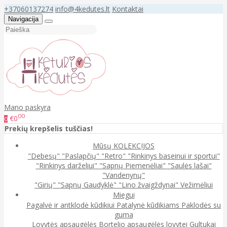
+37060137274
info@4kedutes.lt
Kontaktai
Navigacija
Mano paskyra
00
€0
0
Prekių krepšelis tuščias!
Mūsų KOLEKCIJOS
"Debesų"
"Paslapčių"
"Retro"
"Rinkinys baseinui ir sportui"
"Rinkinys darželiui"
"Sapnų Piemenėliai"
"Saulės lašai"
"Vandenynų"
"Girių"
"Sapnų Gaudyklė"
"Lino žvaigždynai"
Vežimėliui
Miegui
Pagalvė ir antklodė kūdikiui
Patalynė kūdikiams
Paklodės su
guma
Lovytės apsaugėlės
Bortelio apsaugėlės lovytei
Gultukai