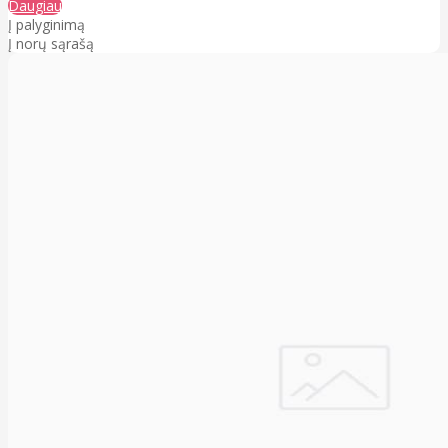
Daugiau
Į palyginimą
Į norų sąrašą