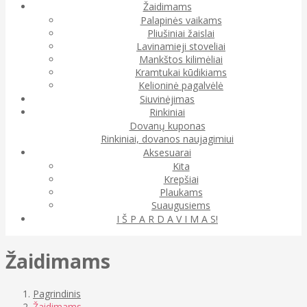
Žaidimams
Palapinės vaikams
Pliušiniai žaislai
Lavinamieji stoveliai
Mankštos kilimėliai
Kramtukai kūdikiams
Kelioninė pagalvėlė
Siuvinėjimas
Rinkiniai
Dovanų kuponas
Rinkiniai, dovanos naujagimiui
Aksesuarai
Kita
Krepšiai
Plaukams
Suaugusiems
I Š P A R D A V I M A S!
Žaidimams
Pagrindinis
Žaidimams