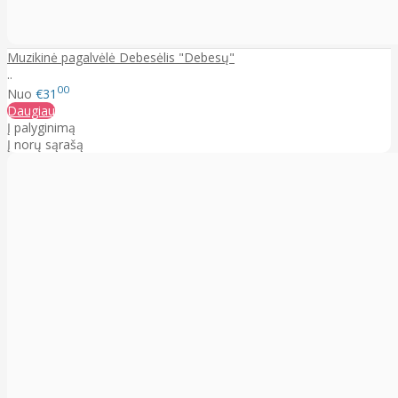
Muzikinė pagalvėlė Debesėlis "Debesų"
..
00
Nuo
€31
Daugiau
Į palyginimą
Į norų sąrašą