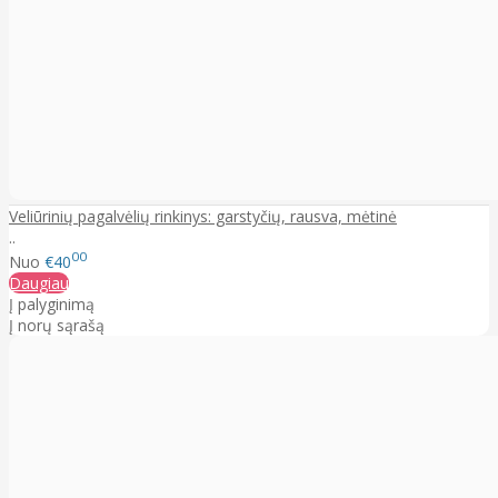
Veliūrinių pagalvėlių rinkinys: garstyčių, rausva, mėtinė
..
00
Nuo
€40
Daugiau
Į palyginimą
Į norų sąrašą