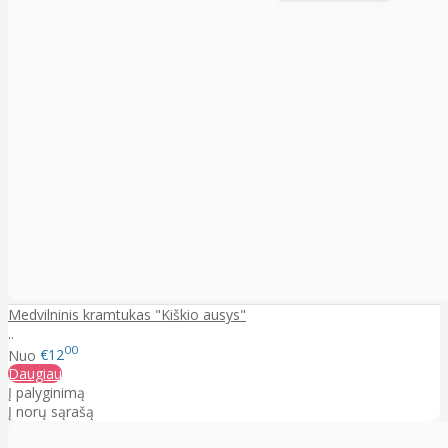
Medvilninis kramtukas "Kiškio ausys"
..
00
Nuo
€12
Daugiau
Į palyginimą
Į norų sąrašą