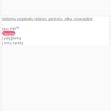
Veliūrinių pagalvėlių rinkinys: garstyčių, pilka, smaragdinė
..
00
Nuo
€40
Daugiau
Į palyginimą
Į norų sąrašą