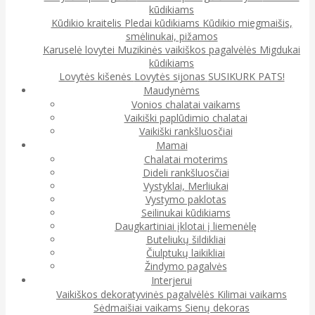
kūdikiams
Kūdikio kraitelis
Pledai kūdikiams
Kūdikio miegmaišis,
smėlinukai, pižamos
Karuselė lovytei
Muzikinės vaikiškos pagalvėlės
Migdukai
kūdikiams
Lovytės kišenės
Lovytės sijonas
SUSIKURK PATS!
Maudynėms
Vonios chalatai vaikams
Vaikiški paplūdimio chalatai
Vaikiški rankšluosčiai
Mamai
Chalatai moterims
Dideli rankšluosčiai
Vystyklai, Merliukai
Vystymo paklotas
Seilinukai kūdikiams
Daugkartiniai įklotai į liemenėlę
Buteliukų šildikliai
Čiulptukų laikikliai
Žindymo pagalvės
Interjerui
Vaikiškos dekoratyvinės pagalvėlės
Kilimai vaikams
Sėdmaišiai vaikams
Sienų dekoras