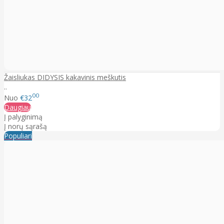
Žaisliukas DIDYSIS kakavinis meškutis
..
00
Nuo
€32
Daugiau
Į palyginimą
Į norų sąrašą
Populiari