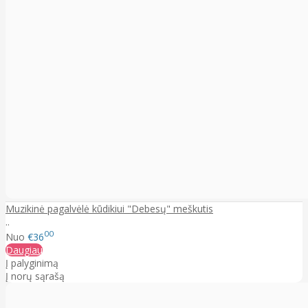
Muzikinė pagalvėlė kūdikiui "Debesų" meškutis
..
00
Nuo
€36
Daugiau
Į palyginimą
Į norų sąrašą