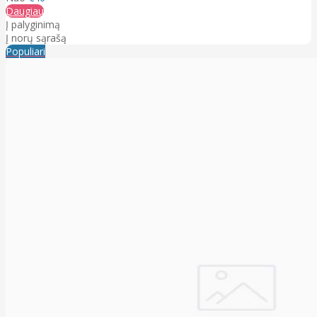
Daugiau
Į palyginimą
Į norų sąrašą
Populiari