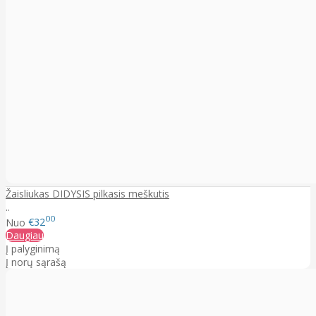
Žaisliukas DIDYSIS pilkasis meškutis
..
00
Nuo
€32
Daugiau
Į palyginimą
Į norų sąrašą