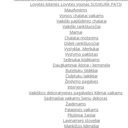
Lovytės kišenės
Lovytės sijonas
SUSIKURK PATS!
Maudynėms
Vonios chalatai vaikams
Vaikiški paplūdimio chalatai
Vaikiški rankšluosčiai
Mamai
Chalatai moterims
Dideli rankšluosčiai
Vystyklai, Merliukai
Vystymo paklotas
Seilinukai kūdikiams
Daugkartiniai įklotai į liemenėlę
Buteliukų šildikliai
Čiulptukų laikikliai
Žindymo pagalvės
Interjerui
Vaikiškos dekoratyvinės pagalvėlės
Kilimai vaikams
Sėdmaišiai vaikams
Sienų dekoras
Žaidimams
Palapinės vaikams
Pliušiniai žaislai
Lavinamieji stoveliai
Mankštos kilimėliai