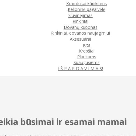
Kramtukai kūdikiams
Kelioninė pagalvėlė
Siuvinėjimas
Rinkiniai
Dovanų kuponas
Rinkiniai, dovanos naujagimiui
Aksesuarai
Kita
Krepšiai
Plaukams
Suaugusiems
I Š P A R D A V I M A S!
eikia būsimai ir esamai mamai