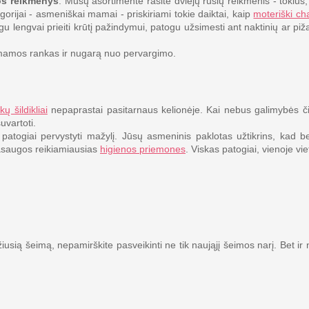
s reikmenys
. Mūsų asortimente rasite dviejų rūšių reikmenis - tokius,
gorijai - asmeniškai mamai - priskiriami tokie daiktai, kaip
moteriški cha
gu lengvai prieiti krūtį pažindymui, patogu užsimesti ant naktinių ar pi
gos mamos rankas ir nugarą nuo pervargimo.
kų šildikliai
nepaprastai pasitarnaus kelionėje. Kai nebus galimybės č
uvartoti.
patogiai pervystyti mažylį. Jūsų asmeninis paklotas užtikrins, kad b
 pasaugos reikiamiausias
higienos priemones
. Viskas patogiai, vienoje vie
usią šeimą, nepamirškite pasveikinti ne tik naująjį šeimos narį. Bet ir 