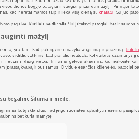
au reikia nepamiršti, kad nemažiau svarbūs yra mamos poreikiai ir
mamo
 visos dienos bėgyje patogiai ir saugiai prižiūrėti mažylį. Pirmajai kate
nas, kad neretai mamos taip ir lieka visą dieną su
chalatu
. Su juo pato
dymo pagalvė. Kuri leis ne tik vaikučiui įsitaisyti patogiai, bet ir sau
auginti mažylį
mento, yra tam, kad palengvintų mažylio auginimą ir priežiūrą.
Buteliu
ose, šildiklis užtikrins, kad pienelis neatšals, kol vaikutis užsimanys jį s
, ir neužims daug vietos. Ir nuims galvos skausmą, kai ieškosite kur 
s jam įprastą kvapą ir bus ramus. O viduje esančios kišenėlės, patogiai
u begaline šiluma ir meile.
ginimas būtų sklandus. Tad jeigu ruošiatės aplankyti neseniai pasipildži
amalonins bet kurią mamytę.