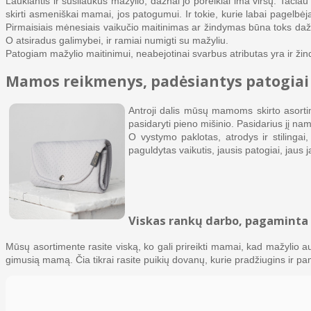
Laukiantis ir susilaukus mažylio, dažnai jo poreikiai ima viršų. Tači
skirti asmeniškai mamai, jos patogumui. Ir tokie, kurie labai pagelbėja
Pirmaisiais mėnesiais vaikučio maitinimas ar žindymas būna toks daž
O atsiradus galimybei, ir ramiai numigti su mažyliu.
Patogiam mažylio maitinimui, neabejotinai svarbus atributas yra ir žin
Mamos reikmenys, padėsiantys patogiai 
Antroji dalis mūsų mamoms skirto asorti
pasidaryti pieno mišinio. Pasidarius jį namu
O vystymo paklotas, atrodys ir stilingai
paguldytas vaikutis, jausis patogiai, jau
Viskas rankų darbo, pagaminta s
Mūsų asortimente rasite viską, ko gali prireikti mamai, kad mažylio au
gimusią mamą. Čia tikrai rasite puikių dovanų, kurie pradžiugins ir p