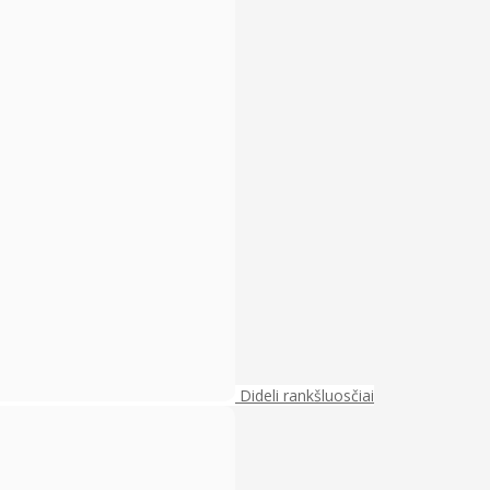
Dideli rankšluosčiai