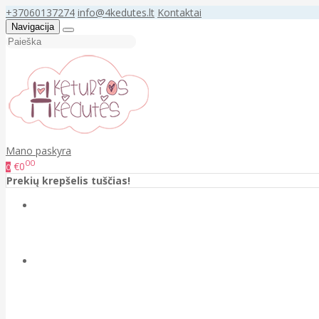
+37060137274
info@4kedutes.lt
Kontaktai
Navigacija
Mano paskyra
00
€0
0
Prekių krepšelis tuščias!