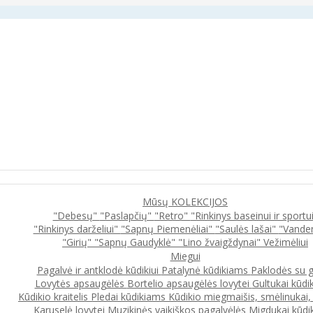
Mūsų KOLEKCIJOS
"Debesų"
"Paslapčių"
"Retro"
"Rinkinys baseinui ir sportu
"Rinkinys darželiui"
"Sapnų Piemenėliai"
"Saulės lašai"
"Vande
"Girių"
"Sapnų Gaudyklė"
"Lino žvaigždynai"
Vežimėliui
Miegui
Pagalvė ir antklodė kūdikiui
Patalynė kūdikiams
Paklodės su 
Lovytės apsaugėlės
Bortelio apsaugėlės lovytei
Gultukai kūdi
Kūdikio kraitelis
Pledai kūdikiams
Kūdikio miegmaišis, smėlinukai
Karuselė lovytei
Muzikinės vaikiškos pagalvėlės
Migdukai kūdi