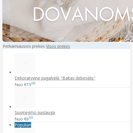
Perkamiausios prekės
Visos prekės
Dekoratyvinė pagalvėlė "Baltas debesėlis"
00
Nuo
€15
Siuvinėjimo paslauga
50
Nuo
€6
Populiari