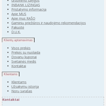
Grąžinimo sąlygos
INBANK LIZINGAS
Pristatymo informacija
Apie MUS
Apie mus RAŠO
Gaminių priežiūros ir naudojimo rekomendacijos
Pakuotė
D.U.K.
Klientų aptarnavimas
Visos prekės
Prekės su nuolaida
Dovanų kuponai
Svetainės medis
Kontaktai
Klientams
Klientams
Užsakymų istorija
Norų sąrašas
Kontaktai