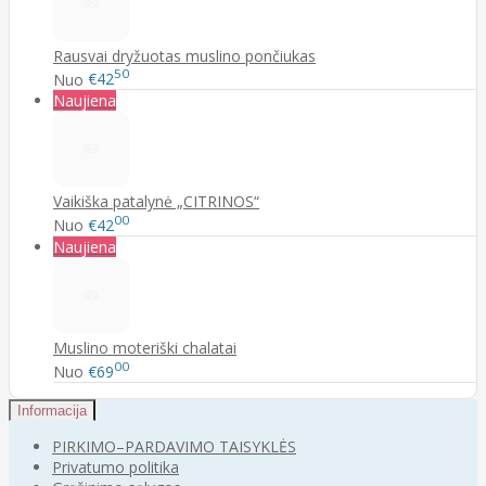
Rausvai dryžuotas muslino pončiukas
50
Nuo
€42
Naujiena
Vaikiška patalynė „CITRINOS“
00
Nuo
€42
Naujiena
Muslino moteriški chalatai
00
Nuo
€69
Informacija
PIRKIMO–PARDAVIMO TAISYKLĖS
Privatumo politika