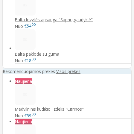
Balta lovytės apsauga "Sapnų gaudyklė"
00
Nuo
€54
Balta paklodė su guma
00
Nuo
€18
Rekomenduojamos prekės
Visos prekės
Naujiena
Medvilninis kūdikio lizdelis "Citrinos"
00
Nuo
€59
Naujiena