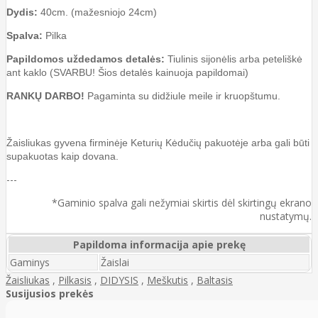
Dydis:
40cm. (mažesniojo 24cm)
Spalva:
Pilka
Papildomos uždedamos detalės:
Tiulinis sijonėlis arba peteliškė
ant kaklo (SVARBU! Šios detalės kainuoja papildomai)
RANKŲ DARBO!
Pagaminta su didžiule meile ir kruopštumu.
Žaisliukas gyvena firminėje Keturių Kėdučių pakuotėje arba gali būti
supakuotas kaip dovana.
---
*Gaminio spalva gali nežymiai skirtis dėl skirtingų ekrano
nustatymų.
Papildoma informacija apie prekę
Gaminys
Žaislai
Žaisliukas
,
Pilkasis
,
DIDYSIS
,
Meškutis
,
Baltasis
Susijusios prekės