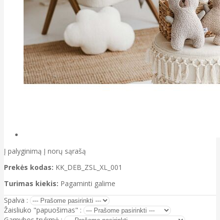
Į palyginimą
Į norų sąrašą
Prekės kodas:
KK_DEB_ZSL_XL_001
Turimas kiekis:
Pagaminti galime
Spalva :
Žaisliuko "papuošimas" :
Gamybos trukmė :