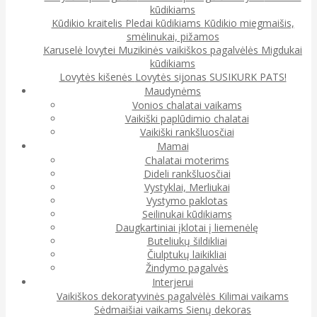
kūdikiams
Kūdikio kraitelis
Pledai kūdikiams
Kūdikio miegmaišis,
smėlinukai, pižamos
Karuselė lovytei
Muzikinės vaikiškos pagalvėlės
Migdukai
kūdikiams
Lovytės kišenės
Lovytės sijonas
SUSIKURK PATS!
Maudynėms
Vonios chalatai vaikams
Vaikiški paplūdimio chalatai
Vaikiški rankšluosčiai
Mamai
Chalatai moterims
Dideli rankšluosčiai
Vystyklai, Merliukai
Vystymo paklotas
Seilinukai kūdikiams
Daugkartiniai įklotai į liemenėlę
Buteliukų šildikliai
Čiulptukų laikikliai
Žindymo pagalvės
Interjerui
Vaikiškos dekoratyvinės pagalvėlės
Kilimai vaikams
Sėdmaišiai vaikams
Sienų dekoras