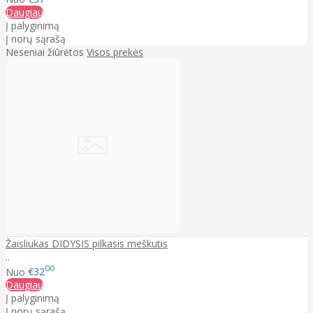
Daugiau
Į palyginimą
Į norų sąrašą
Neseniai žiūrėtos
Visos prekės
Žaisliukas DIDYSIS pilkasis meškutis
..
00
Nuo
€32
Daugiau
Į palyginimą
Į norų sąrašą