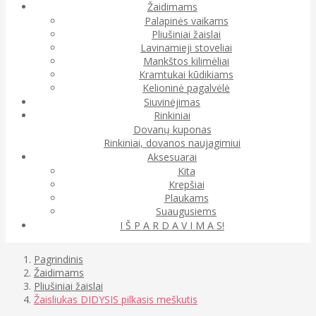
Žaidimams
Palapinės vaikams
Pliušiniai žaislai
Lavinamieji stoveliai
Mankštos kilimėliai
Kramtukai kūdikiams
Kelioninė pagalvėlė
Siuvinėjimas
Rinkiniai
Dovanų kuponas
Rinkiniai, dovanos naujagimiui
Aksesuarai
Kita
Krepšiai
Plaukams
Suaugusiems
I Š P A R D A V I M A S!
Pagrindinis
Žaidimams
Pliušiniai žaislai
Žaisliukas DIDYSIS pilkasis meškutis