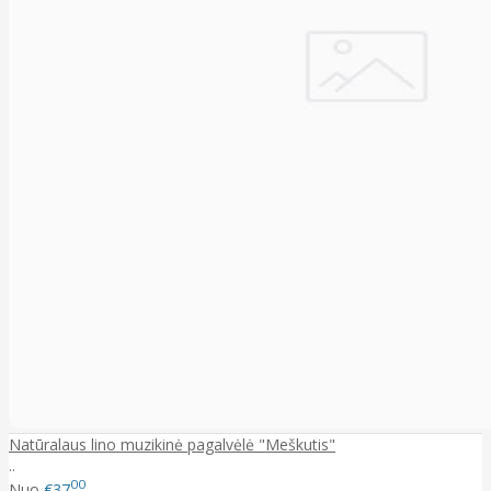
Natūralaus lino muzikinė pagalvėlė "Meškutis"
..
00
Nuo
€37