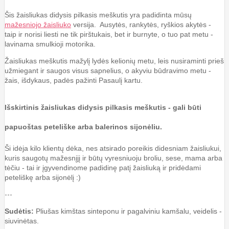
Šis žaisliukas didysis pilkasis meškutis yra padidinta mūsų
mažesniojo žaisliuko
versija. Ausytės, rankytės, ryškios akytės -
taip ir norisi liesti ne tik pirštukais, bet ir burnyte, o tuo pat metu -
lavinama smulkioji motorika.
Žaisliukas meškutis mažylį lydės kelionių metu, leis nusiraminti prieš
užmiegant ir saugos visus sapnelius, o akyviu būdravimo metu -
žais, išdykaus, padės pažinti Pasaulį kartu.
Išskirtinis žaisliukas didysis pilkasis meškutis - gali būti
papuoštas peteliške arba balerinos sijonėliu.
Ši idėja kilo klientų dėka, nes atsirado poreikis didesniam žaisliukui,
kuris saugotų mažesnįjį ir būtų vyresniuoju broliu, sese, mama arba
tėčiu - tai ir įgyvendinome padidinę patį žaisliuką ir pridėdami
peteliškę arba sijonėlį :)
---
Sudėtis:
Pliušas kimštas sinteponu ir pagalviniu kamšalu, veidelis -
siuvinėtas.