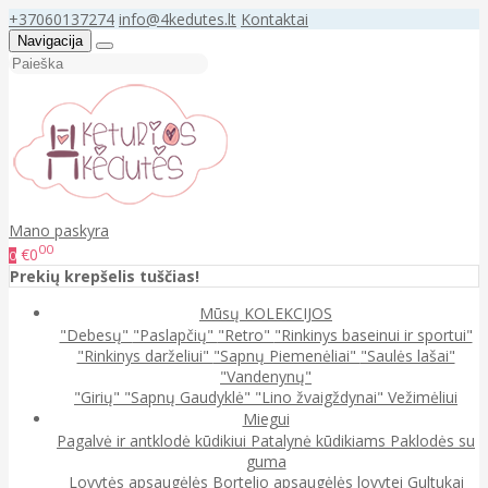
+37060137274
info@4kedutes.lt
Kontaktai
Navigacija
Mano paskyra
00
€0
0
Prekių krepšelis tuščias!
Mūsų KOLEKCIJOS
"Debesų"
"Paslapčių"
"Retro"
"Rinkinys baseinui ir sportui"
"Rinkinys darželiui"
"Sapnų Piemenėliai"
"Saulės lašai"
"Vandenynų"
"Girių"
"Sapnų Gaudyklė"
"Lino žvaigždynai"
Vežimėliui
Miegui
Pagalvė ir antklodė kūdikiui
Patalynė kūdikiams
Paklodės su
guma
Lovytės apsaugėlės
Bortelio apsaugėlės lovytei
Gultukai