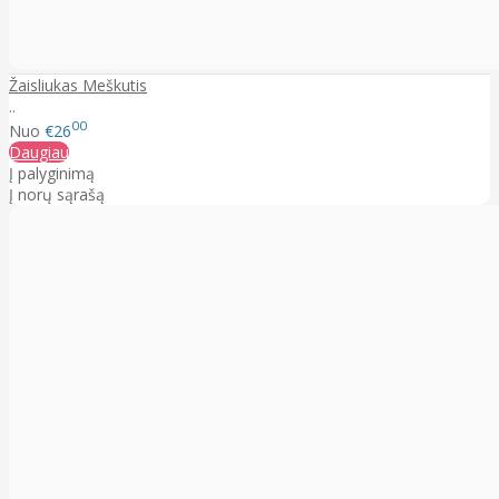
Žaisliukas Meškutis
..
00
Nuo
€26
Daugiau
Į palyginimą
Į norų sąrašą