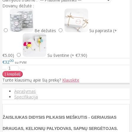
Dovanų dėžutė :
Be dėžutės
Su paprasta (+
€5.00)
Su šventine (+ €7.90)
00
€32
su PVM
Turite klausimų apie šią prekę?
Klauskite
Aprašymas
Specifikacija
ŽAISLIUKAS DIDYSIS PILKASIS MEŠKUTIS - GERIAUSIAS
DRAUGAS, KELIONIŲ PALYDOVAS, SAPNŲ SERGĖTOJAS.