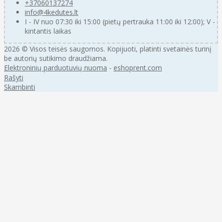
+37060137274
info@4kedutes.lt
I - IV nuo 07:30 iki 15:00 (pietų pertrauka 11:00 iki 12:00); V -
kintantis laikas
2026 © Visos teisės saugomos. Kopijuoti, platinti svetainės turinį
be autorių sutikimo draudžiama.
Elektroninių parduotuvių nuoma
-
eshoprent.com
Rašyti
Skambinti