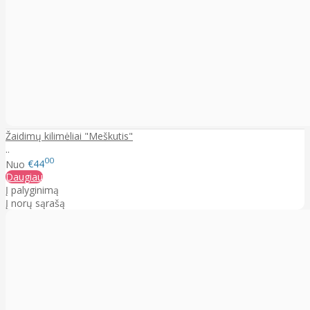
Žaidimų kilimėliai "Meškutis"
..
00
Nuo
€44
Daugiau
Į palyginimą
Į norų sąrašą