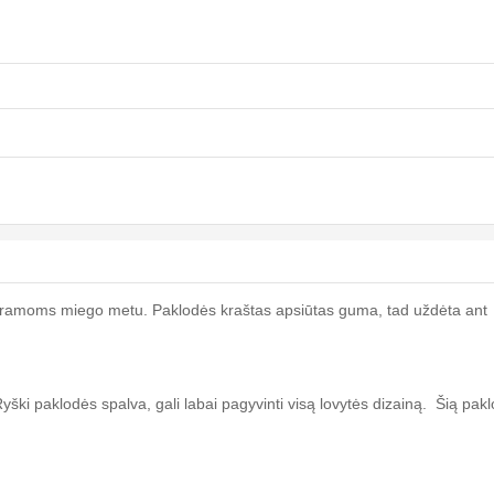
uoramoms miego metu. Paklodės kraštas apsiūtas guma, tad uždėta ant
ški paklodės spalva, gali labai pagyvinti visą lovytės dizainą. Šią pak