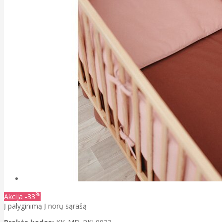
%
Akcija
-33
Į palyginimą
Į norų sąrašą