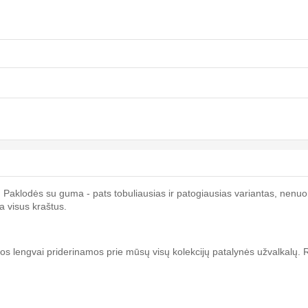
.
Paklodės su guma - pats tobuliausias ir patogiausias variantas, nen
ma visus kraštus.
s lengvai priderinamos prie mūsų visų kolekcijų patalynės užvalkalų. Ry