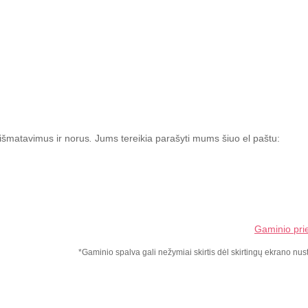
išmatavimus ir norus
.
Jums tereikia parašyti mums šiuo el paštu:
Gaminio pri
*Gaminio spalva gali nežymiai skirtis dėl skirtingų ekrano nu