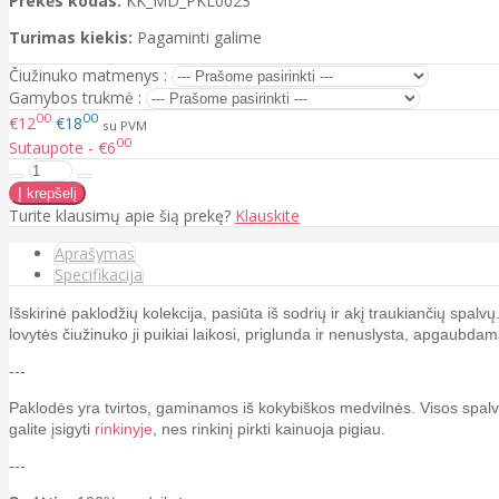
Prekės kodas:
KK_MD_PKL0023
Turimas kiekis:
Pagaminti galime
Čiužinuko matmenys :
Gamybos trukmė :
00
00
€12
€18
su PVM
00
Sutaupote - €6
Turite klausimų apie šią prekę?
Klauskite
Aprašymas
Specifikacija
Išskirinė paklodžių kolekcija, pasiūta iš sodrių ir akį traukiančių spalvų
lovytės čiužinuko ji puikiai laikosi, priglunda ir nenuslysta, apgaubda
---
Paklodės yra tvirtos, gaminamos iš kokybiškos medvilnės. Visos spalvo
galite įsigyti
rinkinyje
, nes rinkinį pirkti kainuoja pigiau.
---