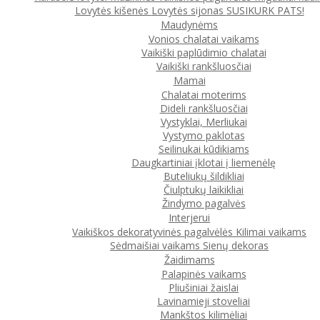
Lovytės kišenės
Lovytės sijonas
SUSIKURK PATS!
Maudynėms
Vonios chalatai vaikams
Vaikiški paplūdimio chalatai
Vaikiški rankšluosčiai
Mamai
Chalatai moterims
Dideli rankšluosčiai
Vystyklai, Merliukai
Vystymo paklotas
Seilinukai kūdikiams
Daugkartiniai įklotai į liemenėlę
Buteliukų šildikliai
Čiulptukų laikikliai
Žindymo pagalvės
Interjerui
Vaikiškos dekoratyvinės pagalvėlės
Kilimai vaikams
Sėdmaišiai vaikams
Sienų dekoras
Žaidimams
Palapinės vaikams
Pliušiniai žaislai
Lavinamieji stoveliai
Mankštos kilimėliai