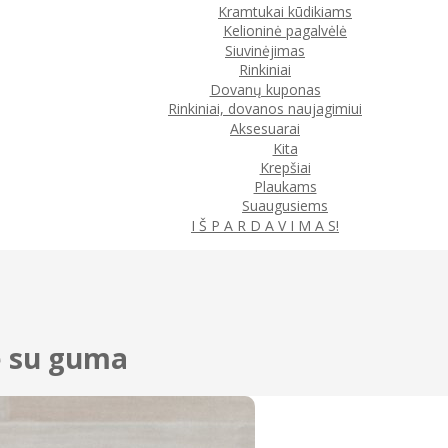
Kramtukai kūdikiams
Kelioninė pagalvėlė
Siuvinėjimas
Rinkiniai
Dovanų kuponas
Rinkiniai, dovanos naujagimiui
Aksesuarai
Kita
Krepšiai
Plaukams
Suaugusiems
I Š P A R D A V I M A S!
ė su guma