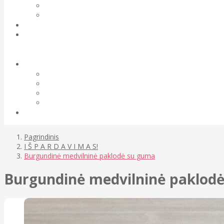
Pagrindinis
I Š P A R D A V I M A S!
Burgundinė medvilninė paklodė su guma
Burgundinė medvilninė paklod