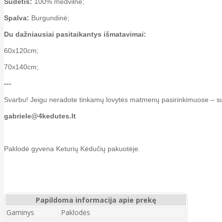
Sudėtis:
100% medvilnė;
Spalva:
Burgundinė;
Du dažniausiai pasitaikantys išmatavimai:
60x120cm;
70x140cm;
---
Svarbu! Jeigu neradote tinkamų lovytės matmenų pasirinkimuose – sus
gabriele@4kedutes.lt
Paklodė gyvena Keturių Kėdučių pakuotėje.
Papildoma informacija apie prekę
Gaminys
Paklodės