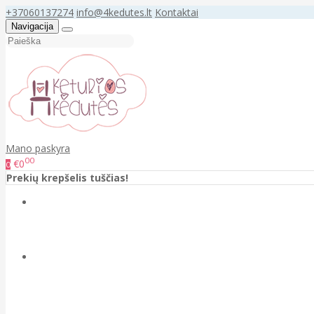
+37060137274
info@4kedutes.lt
Kontaktai
Navigacija
Mano paskyra
00
€0
0
Prekių krepšelis tuščias!