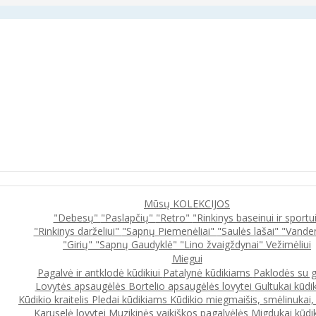
Mūsų KOLEKCIJOS
"Debesų"
"Paslapčių"
"Retro"
"Rinkinys baseinui ir sportu
"Rinkinys darželiui"
"Sapnų Piemenėliai"
"Saulės lašai"
"Vande
"Girių"
"Sapnų Gaudyklė"
"Lino žvaigždynai"
Vežimėliui
Miegui
Pagalvė ir antklodė kūdikiui
Patalynė kūdikiams
Paklodės su 
Lovytės apsaugėlės
Bortelio apsaugėlės lovytei
Gultukai kūdi
Kūdikio kraitelis
Pledai kūdikiams
Kūdikio miegmaišis, smėlinukai
Karuselė lovytei
Muzikinės vaikiškos pagalvėlės
Migdukai kūdi