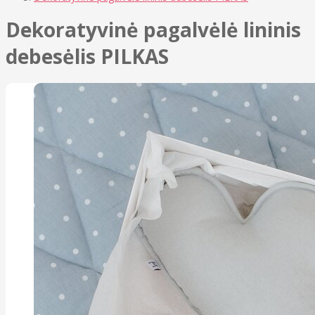
Dekoratyvinė pagalvėlė lininis
debesėlis PILKAS