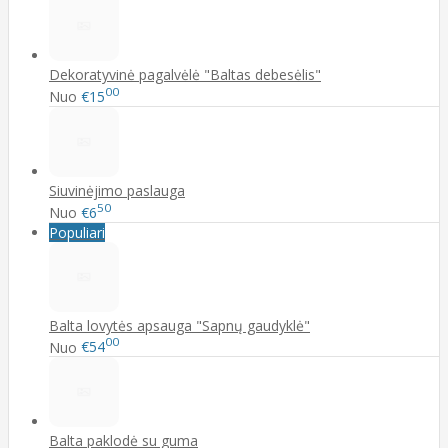
Dekoratyvinė pagalvėlė "Baltas debesėlis"
00
Nuo
€15
Siuvinėjimo paslauga
50
Nuo
€6
Populiari
Balta lovytės apsauga "Sapnų gaudyklė"
00
Nuo
€54
Balta paklodė su guma