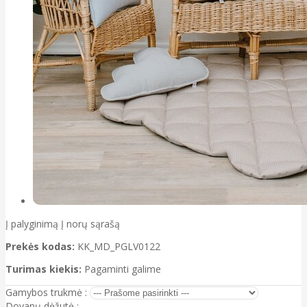
Į palyginimą
Į norų sąrašą
Prekės kodas:
KK_MD_PGLV0122
Turimas kiekis:
Pagaminti galime
Gamybos trukmė :
Dovanų dėžutė :