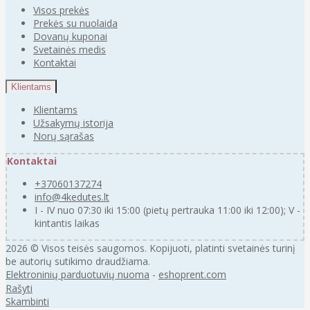
Visos prekės
Prekės su nuolaida
Dovanų kuponai
Svetainės medis
Kontaktai
Klientams
Klientams
Užsakymų istorija
Norų sąrašas
Kontaktai
+37060137274
info@4kedutes.lt
I - IV nuo 07:30 iki 15:00 (pietų pertrauka 11:00 iki 12:00); V -
kintantis laikas
2026 © Visos teisės saugomos. Kopijuoti, platinti svetainės turinį
be autorių sutikimo draudžiama.
Elektroninių parduotuvių nuoma
-
eshoprent.com
Rašyti
Skambinti