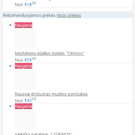
00
Nuo
€18
Rekomenduojamos prekės
Visos prekės
Naujiena
Medvilninis kūdikio lizdelis "Citrinos"
00
Nuo
€59
Naujiena
Rausvai dryžuotas muslino pončiukas
50
Nuo
€42
Naujiena
Vaikiška patalynė „CITRINOS“