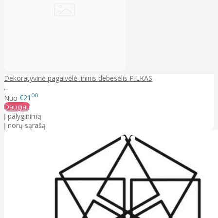
Dekoratyvinė pagalvėlė lininis debesėlis PILKAS
..
00
Nuo
€21
Daugiau
Į palyginimą
Į norų sąrašą