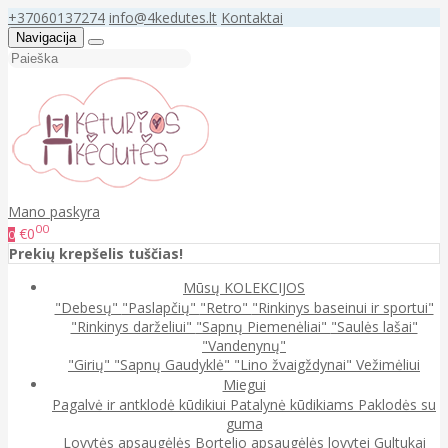
+37060137274
info@4kedutes.lt
Kontaktai
Navigacija
Mano paskyra
00
€0
0
Prekių krepšelis tuščias!
Mūsų KOLEKCIJOS
"Debesų"
"Paslapčių"
"Retro"
"Rinkinys baseinui ir sportui"
"Rinkinys darželiui"
"Sapnų Piemenėliai"
"Saulės lašai"
"Vandenynų"
"Girių"
"Sapnų Gaudyklė"
"Lino žvaigždynai"
Vežimėliui
Miegui
Pagalvė ir antklodė kūdikiui
Patalynė kūdikiams
Paklodės su
guma
Lovytės apsaugėlės
Bortelio apsaugėlės lovytei
Gultukai