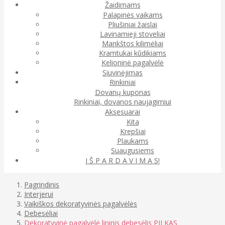
Žaidimams
Palapinės vaikams
Pliušiniai žaislai
Lavinamieji stoveliai
Mankštos kilimėliai
Kramtukai kūdikiams
Kelioninė pagalvėlė
Siuvinėjimas
Rinkiniai
Dovanų kuponas
Rinkiniai, dovanos naujagimiui
Aksesuarai
Kita
Krepšiai
Plaukams
Suaugusiems
I Š P A R D A V I M A S!
Pagrindinis
Interjerui
Vaikiškos dekoratyvinės pagalvėlės
Debesėliai
Dekoratyvinė pagalvėlė lininis debesėlis PILKAS