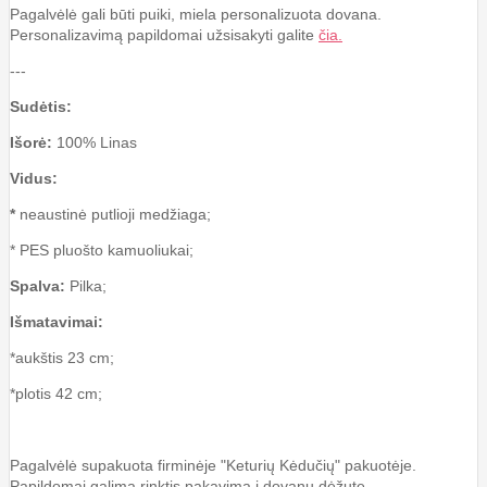
Pagalvėlė gali būti puiki, miela personalizuota dovana.
Personalizavimą papildomai užsisakyti galite
čia.
---
Sudėtis:
Išorė:
100% Linas
Vidus:
*
neaustinė putlioji medžiaga;
* PES pluošto kamuoliukai;
Spalva:
Pilka;
Išmatavimai:
*aukštis 23 cm;
*plotis 42 cm;
Pagalvėlė supakuota firminėje "Keturių Kėdučių" pakuotėje.
Papildomai galima rinktis pakavimą į dovanų dėžutę.