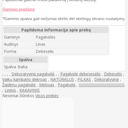
Gaminio priežiūra
*Gaminio spalva gali nežymiai skirtis dėl skirtingų ekrano nustatymų
Papildoma informacija apie prekę
Gaminys
Pagalvėlės
Audinys
Linas
Forma
Debesėlis
Spalva
Spalva
Balta
,
,
,
,
Dekoratyvinė pagalvėlė
,
,
Pagalvėlė debesesėlis
,
Debesėlis
,
Vaikų kambario dekroas
,
NATŪRALUS
,
PILKAS
,
Dekoratyvinė
,
Žaidimų pagalvėlė
,
Melsvas
,
Pagalvėlė
,
\\\\\\\\\\\\\\\\\\\\\\\\\\\\\\\\
,
Lininis
,
KAKAVINIS
Neseniai žiūrėtos
Visos prekės