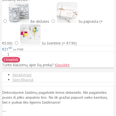
Be dėžutės
Su paprasta (+
€5.00)
Su šventine (+ €7.90)
00
€21
su PVM
Turite klausimų apie šią prekę?
Klauskite
Aprašymas
Specifikacija
Dekoratyvinė žaidimų pagalvėlė lininis debesėlis. Abi pagalvėlės
pusės iš pilko atspalvio lino. Ne tik gražiai papuoš vaiko kambarį,
bet ir puikiai tiks ilgiems žaidimams!
---