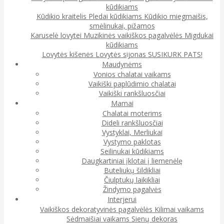
kūdikiams
Kūdikio kraitelis
Pledai kūdikiams
Kūdikio miegmaišis,
smėlinukai, pižamos
Karuselė lovytei
Muzikinės vaikiškos pagalvėlės
Migdukai
kūdikiams
Lovytės kišenės
Lovytės sijonas
SUSIKURK PATS!
Maudynėms
Vonios chalatai vaikams
Vaikiški paplūdimio chalatai
Vaikiški rankšluosčiai
Mamai
Chalatai moterims
Dideli rankšluosčiai
Vystyklai, Merliukai
Vystymo paklotas
Seilinukai kūdikiams
Daugkartiniai įklotai į liemenėlę
Buteliukų šildikliai
Čiulptukų laikikliai
Žindymo pagalvės
Interjerui
Vaikiškos dekoratyvinės pagalvėlės
Kilimai vaikams
Sėdmaišiai vaikams
Sienų dekoras