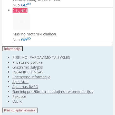
00
Nuo
€42
Naujiena
Muslino moteriški chalatai
00
Nuo
€69
Informacija
PIRKIMO–PARDAVIMO TAISYKLĖS
Privatumo politika
Grąžinimo sąlygos
INBANK LIZINGAS
Pristatymo informacija
Apie MUS
Apie mus RAŠO
Gaminių priežiūros ir naudojimo rekomendacijos
Pakuotė
D.U.K.
Klientų aptarnavimas