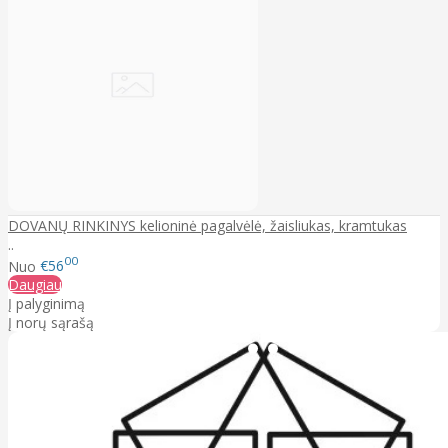
DOVANŲ RINKINYS kelioninė pagalvėlė, žaisliukas, kramtukas
..
00
Nuo
€56
Daugiau
Į palyginimą
Į norų sąrašą