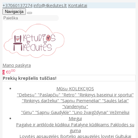
+37060137274
info@4kedutes.lt
Kontaktai
Navigacija
Mano paskyra
00
€0
0
Prekių krepšelis tuščias!
Mūsų KOLEKCIJOS
"Debesų"
"Paslapčių"
"Retro"
"Rinkinys baseinui ir sportui"
"Rinkinys darželiui"
"Sapnų Piemenėliai"
"Saulės lašai"
"Vandenynų"
"Girių"
"Sapnų Gaudyklė"
"Lino žvaigždynai"
Vežimėliui
Miegui
Pagalvė ir antklodė kūdikiui
Patalynė kūdikiams
Paklodės su
guma
Lovytės apsaugėlės
Bortelio apsaugėlės lovytei
Gultukai