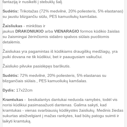
fantaziją ir nusikelti į stebuklų šalį.
Sudėtis:
Trikotažas (72% medvilnė, 20% poliesteris, 5% elastanas)
su įaustu blizgančiu siūlu, PES kamuoliukų kamšalas.
Žaisliukas
- minkštas ir
jaukus
DRAKONIUKIO
arba
VIENARAGIO
formos kūdikio žaislas
su žaismingai žėrinčiomis sidabro spalvos siūlais puoštomis
detalėmis.
Žaisliukas yra pagamintas iš kūdikiams draugiškų medžiagų, yra
puiki dovana ne tik kūdikiui, bet ir paaugusiam vaikučiui.
Žaisliuko pilvuke pasislėpęs barškutis.
Sudėtis:
72% medvilnė, 20% poliesteris, 5% elastanas su
blizgančiais siūlais., PES kamuoliukų kamšalas.
Dydis:
17x22cm
Kramtukas
-
besikalantys dantukai neduoda ramybės, todėl vis
norisi kūdikiui pasimasažuoti dantenas. Galima sakyti, kad
kramtukas - vienas svarbiausių kūdikystės žaisliukų. Medinis žiedas
sukurtas atsižvelgiant į mažas rankytes, kad būtų patogu suimti ir
laikyti kramtuką.