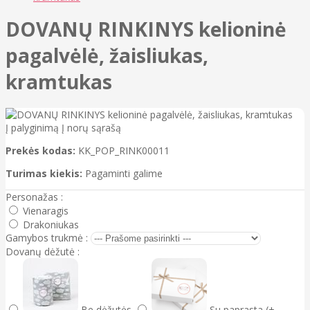
DOVANŲ RINKINYS kelioninė
pagalvėlė, žaisliukas,
kramtukas
Į palyginimą
Į norų sąrašą
Prekės kodas:
KK_POP_RINK00011
Turimas kiekis:
Pagaminti galime
Personažas :
Vienaragis
Drakoniukas
Gamybos trukmė :
Dovanų dėžutė :
Be dėžutės
Su paprasta (+