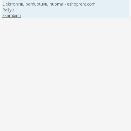
Elektroninių parduotuvių nuoma
-
eshoprent.com
Rašyti
Skambinti