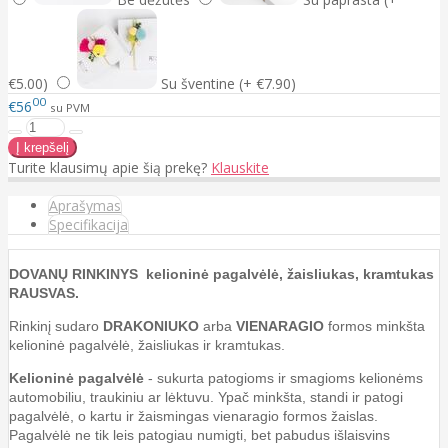
€5.00)
Su šventine (+ €7.90)
00
€56
su PVM
Turite klausimų apie šią prekę?
Klauskite
Aprašymas
Specifikacija
DOVANŲ RINKINYS kelioninė pagalvėlė, žaisliukas, kramtukas
RAUSVAS.
Rinkinį sudaro
DRAKONIUKO
arba
VIENARAGIO
formos minkšta
kelioninė pagalvėlė, žaisliukas ir kramtukas.
Kelioninė pagalvėlė
- sukurta patogioms ir smagioms kelionėms
automobiliu, traukiniu ar lėktuvu. Ypač minkšta, standi ir patogi
pagalvėlė, o kartu ir žaismingas vienaragio formos žaislas.
Pagalvėlė ne tik leis patogiau numigti, bet pabudus išlaisvins