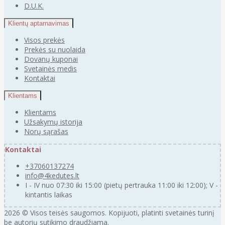
D.U.K.
Klientų aptarnavimas
Visos prekės
Prekės su nuolaida
Dovanų kuponai
Svetainės medis
Kontaktai
Klientams
Klientams
Užsakymų istorija
Norų sąrašas
Kontaktai
+37060137274
info@4kedutes.lt
I - IV nuo 07:30 iki 15:00 (pietų pertrauka 11:00 iki 12:00); V -
kintantis laikas
2026 © Visos teisės saugomos. Kopijuoti, platinti svetainės turinį
be autorių sutikimo draudžiama.