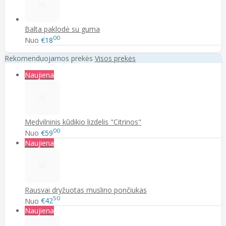
Balta paklodė su guma
00
Nuo
€18
Rekomenduojamos prekės
Visos prekės
Naujiena
Medvilninis kūdikio lizdelis "Citrinos"
00
Nuo
€59
Naujiena
Rausvai dryžuotas muslino pončiukas
50
Nuo
€42
Naujiena