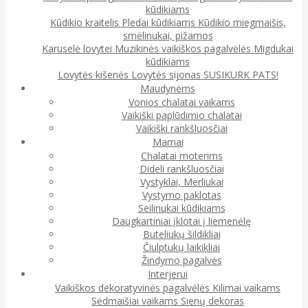
kūdikiams
Kūdikio kraitelis
Pledai kūdikiams
Kūdikio miegmaišis,
smėlinukai, pižamos
Karuselė lovytei
Muzikinės vaikiškos pagalvėlės
Migdukai
kūdikiams
Lovytės kišenės
Lovytės sijonas
SUSIKURK PATS!
Maudynėms
Vonios chalatai vaikams
Vaikiški paplūdimio chalatai
Vaikiški rankšluosčiai
Mamai
Chalatai moterims
Dideli rankšluosčiai
Vystyklai, Merliukai
Vystymo paklotas
Seilinukai kūdikiams
Daugkartiniai įklotai į liemenėlę
Buteliukų šildikliai
Čiulptukų laikikliai
Žindymo pagalvės
Interjerui
Vaikiškos dekoratyvinės pagalvėlės
Kilimai vaikams
Sėdmaišiai vaikams
Sienų dekoras