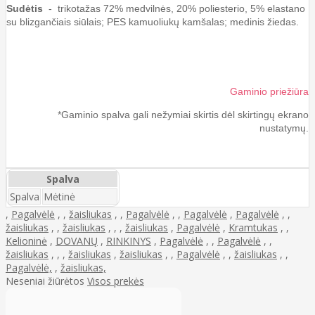
Sudėtis
- trikotažas 72% medvilnės, 20% poliesterio, 5% elastano
su blizgančiais siūlais; PES kamuoliukų kamšalas; medinis žiedas.
Gaminio priežiūra
*Gaminio spalva gali nežymiai skirtis dėl skirtingų ekrano
nustatymų.
Spalva
Spalva
Mėtinė
,
Pagalvėlė
,
,
žaisliukas
,
,
Pagalvėlė
,
,
Pagalvėlė
,
Pagalvėlė
,
,
žaisliukas
,
,
žaisliukas
,
,
,
žaisliukas
,
Pagalvėlė
,
Kramtukas
,
,
Kelioninė
,
DOVANŲ
,
RINKINYS
,
Pagalvėlė
,
,
Pagalvėlė
,
,
žaisliukas
,
,
,
žaisliukas
,
žaisliukas
,
,
Pagalvėlė
,
,
žaisliukas
,
,
Pagalvėlė,
,
žaisliukas,
Neseniai žiūrėtos
Visos prekės