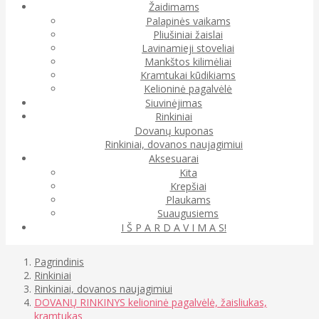
Žaidimams
Palapinės vaikams
Pliušiniai žaislai
Lavinamieji stoveliai
Mankštos kilimėliai
Kramtukai kūdikiams
Kelioninė pagalvėlė
Siuvinėjimas
Rinkiniai
Dovanų kuponas
Rinkiniai, dovanos naujagimiui
Aksesuarai
Kita
Krepšiai
Plaukams
Suaugusiems
I Š P A R D A V I M A S!
Pagrindinis
Rinkiniai
Rinkiniai, dovanos naujagimiui
DOVANŲ RINKINYS kelioninė pagalvėlė, žaisliukas,
kramtukas