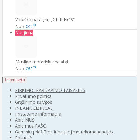
Vaikiška patalynė „CITRINOS“
00
Nuo
€42
Naujiena
Muslino moteriški chalatai
00
Nuo
€69
Informacija
PIRKIMO–PARDAVIMO TAISYKLĖS
Privatumo politika
Grąžinimo sąlygos
INBANK LIZINGAS
Pristatymo informacija
Apie MUS
Apie mus RAŠO
Gaminių priežiūros ir naudojimo rekomendacijos
Pakuotė