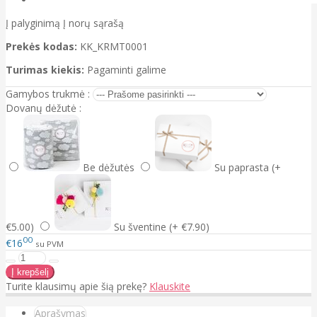
Į palyginimą
Į norų sąrašą
Prekės kodas:
KK_KRMT0001
Turimas kiekis:
Pagaminti galime
Gamybos trukmė :
Dovanų dėžutė :
Be dėžutės
Su paprasta (+
€5.00)
Su šventine (+ €7.90)
00
€16
su PVM
Turite klausimų apie šią prekę?
Klauskite
Aprašymas