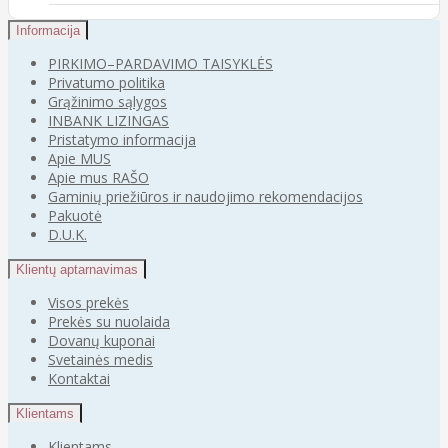
Informacija
PIRKIMO–PARDAVIMO TAISYKLĖS
Privatumo politika
Grąžinimo sąlygos
INBANK LIZINGAS
Pristatymo informacija
Apie MUS
Apie mus RAŠO
Gaminių priežiūros ir naudojimo rekomendacijos
Pakuotė
D.U.K.
Klientų aptarnavimas
Visos prekės
Prekės su nuolaida
Dovanų kuponai
Svetainės medis
Kontaktai
Klientams
Klientams