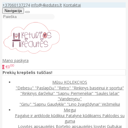
+37060137274
info@4kedutes.lt
Kontaktai
Navigacija
Mano paskyra
00
€0
0
Prekių krepšelis tuščias!
Mūsų KOLEKCIJOS
"Debesų"
"Paslapčių"
"Retro"
"Rinkinys baseinui ir sportui"
"Rinkinys darželiui"
"Sapnų Piemenėliai"
"Saulės lašai"
"Vandenynų"
"Girių"
"Sapnų Gaudyklė"
"Lino žvaigždynai"
Vežimėliui
Miegui
Pagalvė ir antklodė kūdikiui
Patalynė kūdikiams
Paklodės su
guma
Lovytės apsaugėlės
Bortelio apsaugėlės lovytei
Gultukai