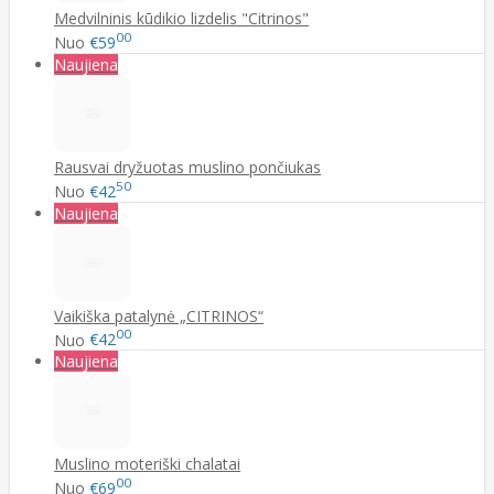
Medvilninis kūdikio lizdelis "Citrinos"
00
Nuo
€59
Naujiena
Rausvai dryžuotas muslino pončiukas
50
Nuo
€42
Naujiena
Vaikiška patalynė „CITRINOS“
00
Nuo
€42
Naujiena
Muslino moteriški chalatai
00
Nuo
€69