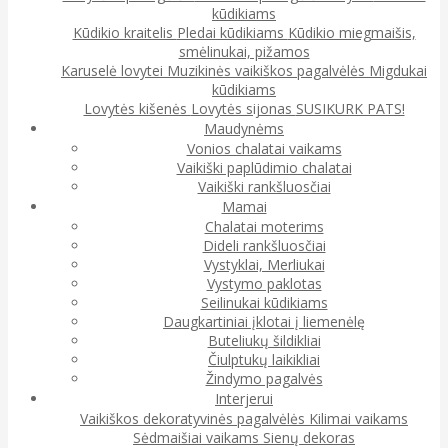
kūdikiams
Kūdikio kraitelis
Pledai kūdikiams
Kūdikio miegmaišis,
smėlinukai, pižamos
Karuselė lovytei
Muzikinės vaikiškos pagalvėlės
Migdukai
kūdikiams
Lovytės kišenės
Lovytės sijonas
SUSIKURK PATS!
Maudynėms
Vonios chalatai vaikams
Vaikiški paplūdimio chalatai
Vaikiški rankšluosčiai
Mamai
Chalatai moterims
Dideli rankšluosčiai
Vystyklai, Merliukai
Vystymo paklotas
Seilinukai kūdikiams
Daugkartiniai įklotai į liemenėlę
Buteliukų šildikliai
Čiulptukų laikikliai
Žindymo pagalvės
Interjerui
Vaikiškos dekoratyvinės pagalvėlės
Kilimai vaikams
Sėdmaišiai vaikams
Sienų dekoras