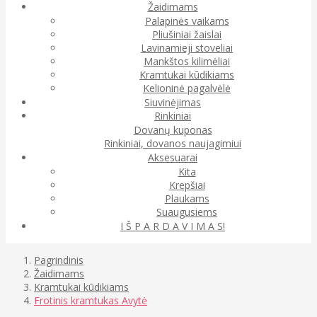
Žaidimams
Palapinės vaikams
Pliušiniai žaislai
Lavinamieji stoveliai
Mankštos kilimėliai
Kramtukai kūdikiams
Kelioninė pagalvėlė
Siuvinėjimas
Rinkiniai
Dovanų kuponas
Rinkiniai, dovanos naujagimiui
Aksesuarai
Kita
Krepšiai
Plaukams
Suaugusiems
I Š P A R D A V I M A S!
Pagrindinis
Žaidimams
Kramtukai kūdikiams
Frotinis kramtukas Avytė