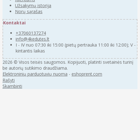
Užsakymų istorija
Norų sąrašas
Kontaktai
+37060137274
info@4kedutes.lt
I - IV nuo 07:30 iki 15:00 (pietų pertrauka 11:00 iki 12:00); V -
kintantis laikas
2026 © Visos teisės saugomos. Kopijuoti, platinti svetainės turinį
be autorių sutikimo draudžiama.
Elektroninių parduotuvių nuoma
-
eshoprent.com
Rašyti
Skambinti