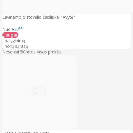
Lavinamojo stovelio žaisliukai "Avytė"
..
00
Nuo
€27
Daugiau
Į palyginimą
Į norų sąrašą
Neseniai žiūrėtos
Visos prekės