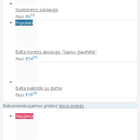
Siuvinėjimo paslauga
50
Nuo
€6
Populiari
Balta lovytės apsauga "Sapnų gaudyklė"
00
Nuo
€54
Balta paklodė su guma
00
Nuo
€18
Rekomenduojamos prekės
Visos prekės
Naujiena