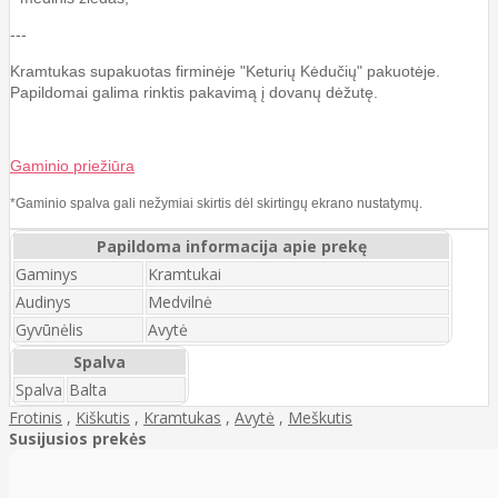
---
Kramtukas supakuotas firminėje "Keturių Kėdučių" pakuotėje.
Papildomai galima rinktis pakavimą į dovanų dėžutę.
Gaminio priežiūra
*Gaminio spalva gali nežymiai skirtis dėl skirtingų ekrano nustatymų.
Papildoma informacija apie prekę
Gaminys
Kramtukai
Audinys
Medvilnė
Gyvūnėlis
Avytė
Spalva
Spalva
Balta
Frotinis
,
Kiškutis
,
Kramtukas
,
Avytė
,
Meškutis
Susijusios prekės