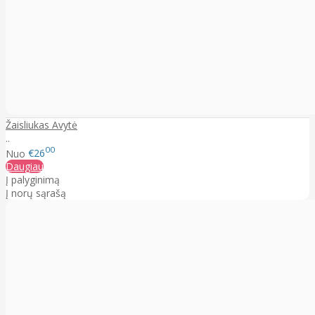
Žaisliukas Avytė
..
00
Nuo
€26
Daugiau
Į palyginimą
Į norų sąrašą