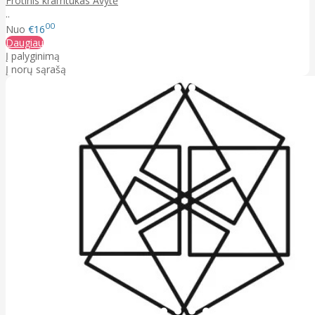
Frotinis kramtukas Avytė
..
00
Nuo
€16
Daugiau
Į palyginimą
Į norų sąrašą