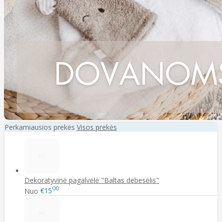
Perkamiausios prekės
Visos prekės
Dekoratyvinė pagalvėlė "Baltas debesėlis"
00
Nuo
€15