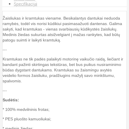
Specifikacija
Žaisliukas ir kramtukas viename. Besikalantys dantukai neduoda
ramybės, todėl vis norisi kūdikiui pasimasažuoti dantenas. Galima
sakyti, kad kramtukas - vienas svarbiausių kūdikystės žaisliukų.
Medinis žiedas sukurtas atsižvelgiant į mažas rankytes, kad būtų
patogu suimti ir laikyti kramtuką.
---
Kramtukas ne tik padės palaikyti motorinę vaikučio raidą, liečiant ir
bandant pažinti skirtingas tekstūras, bet bus puikus nusiraminimo
būdas dygstant dantukams. Kramtukas su žaismingu avytės
veidelio formos žaisliuku, pradžiugins mažylį savo minkštumu,
spalvomis.
---
Sudėtis:
* 100% medvilninis frotas;
* PES pluošto kamuoliukai;
* medinis žiedas;