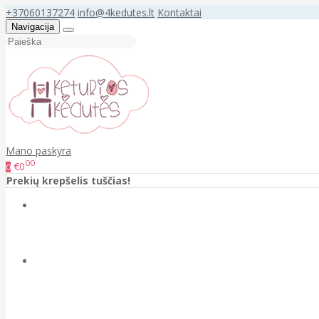
+37060137274
info@4kedutes.lt
Kontaktai
Navigacija
Mano paskyra
00
€0
0
Prekių krepšelis tuščias!