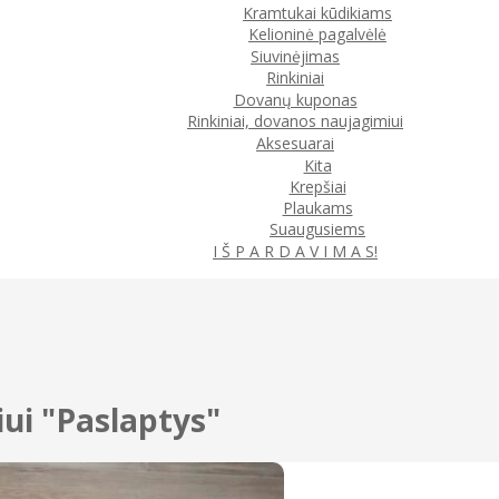
Kramtukai kūdikiams
Kelioninė pagalvėlė
Siuvinėjimas
Rinkiniai
Dovanų kuponas
Rinkiniai, dovanos naujagimiui
Aksesuarai
Kita
Krepšiai
Plaukams
Suaugusiems
I Š P A R D A V I M A S!
iui "Paslaptys"