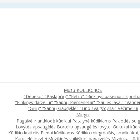
Mūsų KOLEKCIJOS
"Debesų"
"Paslapčių"
"Retro"
"Rinkinys baseinui ir sportu
"Rinkinys darželiui"
"Sapnų Piemenėliai"
"Saulės lašai"
"Vande
"Girių"
"Sapnų Gaudyklė"
"Lino žvaigždynai"
Vežimėliui
Miegui
Pagalvė ir antklodė kūdikiui
Patalynė kūdikiams
Paklodės su 
Lovytės apsaugėlės
Bortelio apsaugėlės lovytei
Gultukai kūdi
Kūdikio kraitelis
Pledai kūdikiams
Kūdikio miegmaišis, smėlinukai
Karuselė lovytei
Muzikinės vaikiškos pagalvėlės
Migdukai kūdi