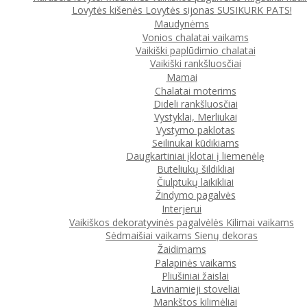
Lovytės kišenės
Lovytės sijonas
SUSIKURK PATS!
Maudynėms
Vonios chalatai vaikams
Vaikiški paplūdimio chalatai
Vaikiški rankšluosčiai
Mamai
Chalatai moterims
Dideli rankšluosčiai
Vystyklai, Merliukai
Vystymo paklotas
Seilinukai kūdikiams
Daugkartiniai įklotai į liemenėlę
Buteliukų šildikliai
Čiulptukų laikikliai
Žindymo pagalvės
Interjerui
Vaikiškos dekoratyvinės pagalvėlės
Kilimai vaikams
Sėdmaišiai vaikams
Sienų dekoras
Žaidimams
Palapinės vaikams
Pliušiniai žaislai
Lavinamieji stoveliai
Mankštos kilimėliai