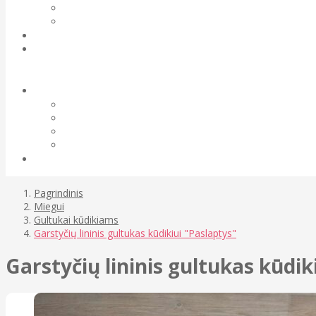
Pagrindinis
Miegui
Gultukai kūdikiams
Garstyčių lininis gultukas kūdikiui "Paslaptys"
Garstyčių lininis gultukas kūdik