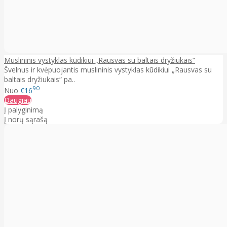
Muslininis vystyklas kūdikiui „Rausvas su baltais dryžiukais“
Švelnus ir kvėpuojantis muslininis vystyklas kūdikiui „Rausvas su
baltais dryžiukais“ pa..
90
Nuo
€16
Daugiau
Į palyginimą
Į norų sąrašą