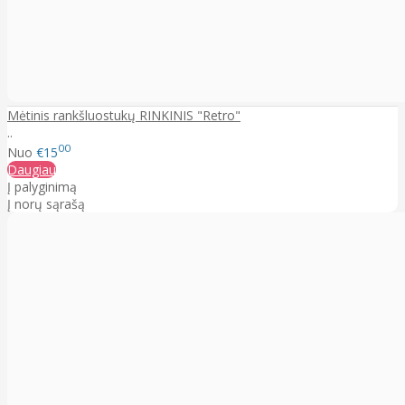
Mėtinis rankšluostukų RINKINIS "Retro"
..
00
Nuo
€15
Daugiau
Į palyginimą
Į norų sąrašą