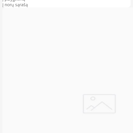
Į norų sąrašą