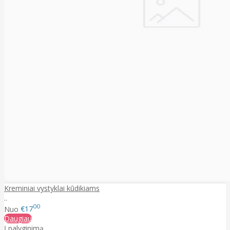
Kreminiai vystyklai kūdikiams
..
00
Nuo
€17
Daugiau
Į palyginimą