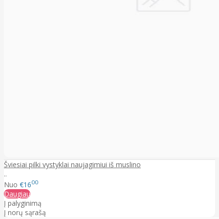
Šviesiai pilki vystyklai naujagimiui iš muslino
..
00
Nuo
€16
Daugiau
Į palyginimą
Į norų sąrašą