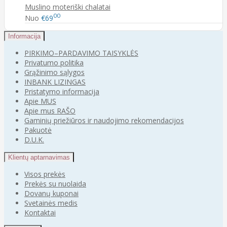
Muslino moteriški chalatai
00
Nuo
€69
Informacija
PIRKIMO–PARDAVIMO TAISYKLĖS
Privatumo politika
Grąžinimo sąlygos
INBANK LIZINGAS
Pristatymo informacija
Apie MUS
Apie mus RAŠO
Gaminių priežiūros ir naudojimo rekomendacijos
Pakuotė
D.U.K.
Klientų aptarnavimas
Visos prekės
Prekės su nuolaida
Dovanų kuponai
Svetainės medis
Kontaktai