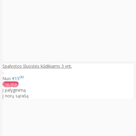
Spalvotos šluostės kūdikiams 3 vnt.
..
00
Nuo
€15
Daugiau
Į palyginimą
Į norų sąrašą