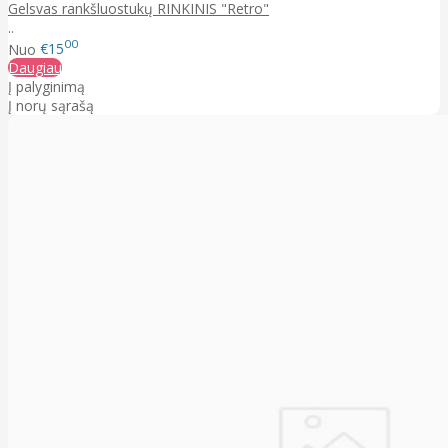
Gelsvas rankšluostukų RINKINIS "Retro"
..
00
Nuo
€15
Daugiau
Į palyginimą
Į norų sąrašą