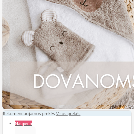
Rekomenduojamos prekės
Visos prekės
Naujiena