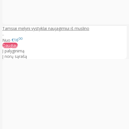
Tamsiai mėlyni vystyklai naujagimiui iš muslino
..
00
Nuo
€16
Daugiau
Į palyginimą
Į norų sąrašą