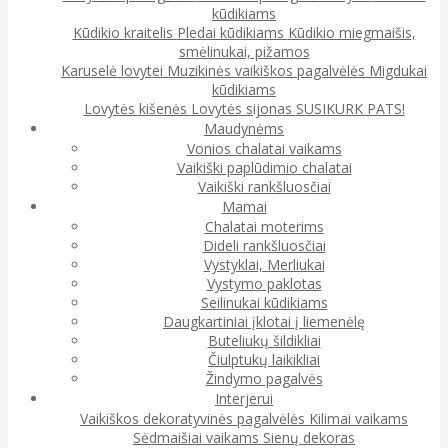
kūdikiams
Kūdikio kraitelis
Pledai kūdikiams
Kūdikio miegmaišis,
smėlinukai, pižamos
Karuselė lovytei
Muzikinės vaikiškos pagalvėlės
Migdukai
kūdikiams
Lovytės kišenės
Lovytės sijonas
SUSIKURK PATS!
Maudynėms
Vonios chalatai vaikams
Vaikiški paplūdimio chalatai
Vaikiški rankšluosčiai
Mamai
Chalatai moterims
Dideli rankšluosčiai
Vystyklai, Merliukai
Vystymo paklotas
Seilinukai kūdikiams
Daugkartiniai įklotai į liemenėlę
Buteliukų šildikliai
Čiulptukų laikikliai
Žindymo pagalvės
Interjerui
Vaikiškos dekoratyvinės pagalvėlės
Kilimai vaikams
Sėdmaišiai vaikams
Sienų dekoras