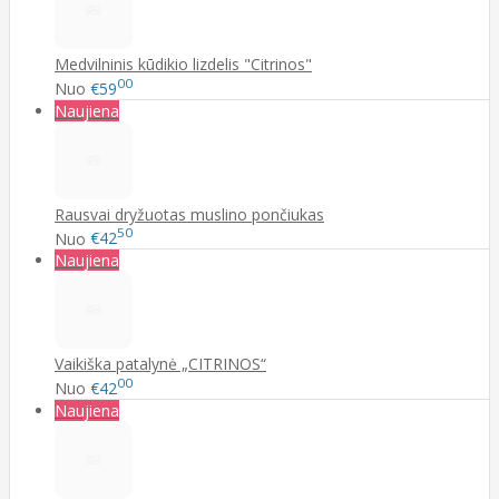
Medvilninis kūdikio lizdelis "Citrinos"
00
Nuo
€59
Naujiena
Rausvai dryžuotas muslino pončiukas
50
Nuo
€42
Naujiena
Vaikiška patalynė „CITRINOS“
00
Nuo
€42
Naujiena