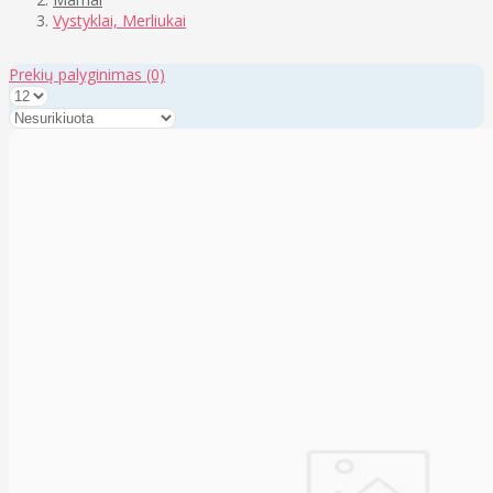
Vystyklai, Merliukai
Prekių palyginimas
(0)