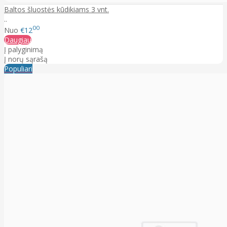
Baltos šluostės kūdikiams 3 vnt.
..
00
Nuo
€12
Daugiau
Į palyginimą
Į norų sąrašą
Populiari