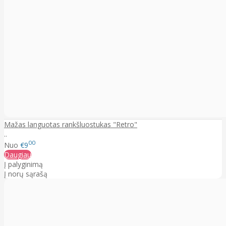
Mažas languotas rankšluostukas "Retro"
..
00
Nuo
€9
Daugiau
Į palyginimą
Į norų sąrašą