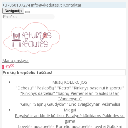
+37060137274
info@4kedutes.lt
Kontaktai
Navigacija
Mano paskyra
00
€0
0
Prekių krepšelis tuščias!
Mūsų KOLEKCIJOS
"Debesų"
"Paslapčių"
"Retro"
"Rinkinys baseinui ir sportui"
"Rinkinys darželiui"
"Sapnų Piemenėliai"
"Saulės lašai"
"Vandenynų"
"Girių"
"Sapnų Gaudyklė"
"Lino žvaigždynai"
Vežimėliui
Miegui
Pagalvė ir antklodė kūdikiui
Patalynė kūdikiams
Paklodės su
guma
Lovytės apsaugėlės
Bortelio apsaugėlės lovytei
Gultukai