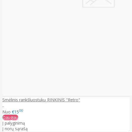
Smėlinis rankšluostukų RINKINIS "Retro"
..
00
Nuo
€15
Daugiau
Į palyginimą
Į norų sąrašą