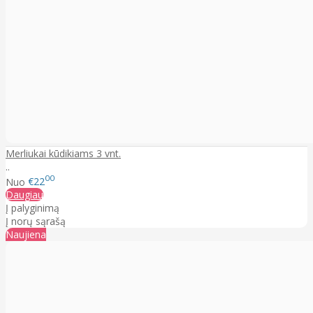
Merliukai kūdikiams 3 vnt.
..
00
Nuo
€22
Daugiau
Į palyginimą
Į norų sąrašą
Naujiena