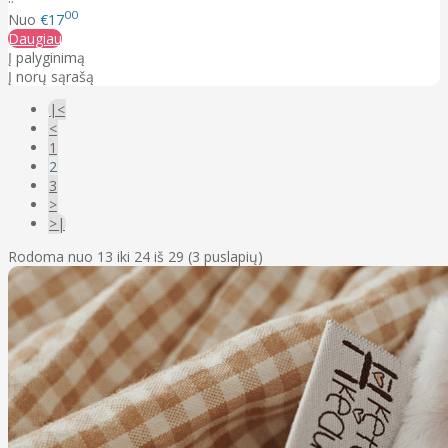
00
Nuo
€17
Daugiau
Į palyginimą
Į norų sąrašą
|<
<
1
2
3
>
>|
Rodoma nuo 13 iki 24 iš 29 (3 puslapių)