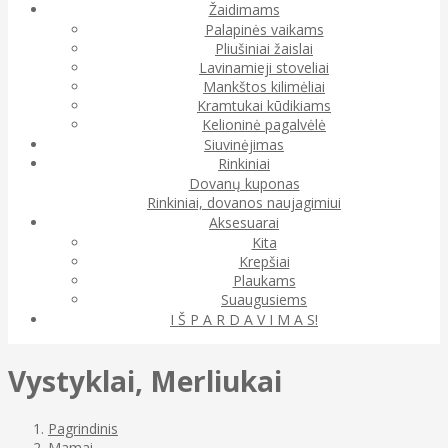
Žaidimams
Palapinės vaikams
Pliušiniai žaislai
Lavinamieji stoveliai
Mankštos kilimėliai
Kramtukai kūdikiams
Kelioninė pagalvėlė
Siuvinėjimas
Rinkiniai
Dovanų kuponas
Rinkiniai, dovanos naujagimiui
Aksesuarai
Kita
Krepšiai
Plaukams
Suaugusiems
I Š P A R D A V I M A S!
Vystyklai, Merliukai
Pagrindinis
Mamai