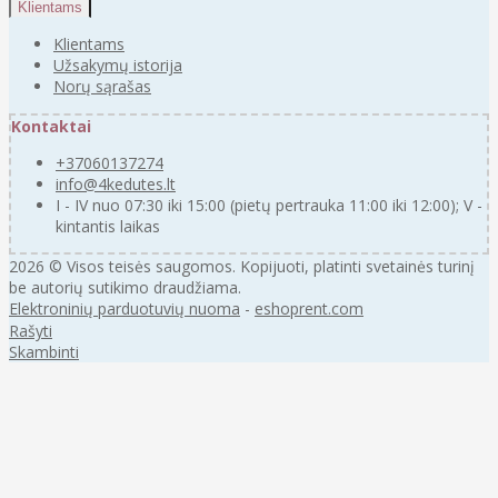
Klientams
Klientams
Užsakymų istorija
Norų sąrašas
Kontaktai
+37060137274
info@4kedutes.lt
I - IV nuo 07:30 iki 15:00 (pietų pertrauka 11:00 iki 12:00); V -
kintantis laikas
2026 © Visos teisės saugomos. Kopijuoti, platinti svetainės turinį
be autorių sutikimo draudžiama.
Elektroninių parduotuvių nuoma
-
eshoprent.com
Rašyti
Skambinti