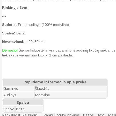
Rinkinyje 3vnt.
---
Sudėtis:
Frote audinys (100% medvilnė);
Spalva:
Balta;
Išmatavimai:
~ 20x30cm;
Dėmesio!
Šie rankšluostėliai yra pagaminti iš audinių likučių siekiant
tiek skirtis vienas nuo kito iki 1 cm paklaida.
Papildoma informacija apie prekę
Gaminys
Šluostės
Audinys
Medvilnė
Spalva
Spalva
Balta
Rankšluostukai kūdikiui
,
Rankšluotukų rinkinys
,
Baltos
,
3vnt.
,
Maži