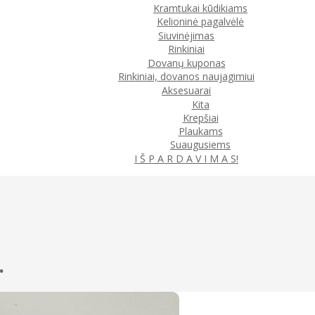
Kramtukai kūdikiams
Kelioninė pagalvėlė
Siuvinėjimas
Rinkiniai
Dovanų kuponas
Rinkiniai, dovanos naujagimiui
Aksesuarai
Kita
Krepšiai
Plaukams
Suaugusiems
I Š P A R D A V I M A S!
.