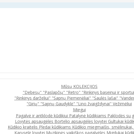
Mūsų KOLEKCIJOS
"Debesų"
"Paslapčių"
"Retro"
"Rinkinys baseinui ir sportu
"Rinkinys darželiui"
"Sapnų Piemenėliai"
"Saulės lašai"
"Vande
"Girių"
"Sapnų Gaudyklė"
"Lino žvaigždynai"
Vežimėliui
Miegui
Pagalvė ir antklodė kūdikiui
Patalynė kūdikiams
Paklodės su 
Lovytės apsaugėlės
Bortelio apsaugėlės lovytei
Gultukai kūdi
Kūdikio kraitelis
Pledai kūdikiams
Kūdikio miegmaišis, smėlinukai
Karuselė lovytei
Muzikinės vaikiškos pagalvėlės
Migdukai kūdi