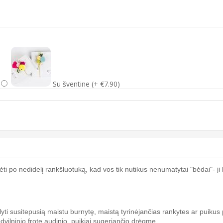
Su šventine (+ €7.90)
 po nedidelį rankšluotuką, kad vos tik nutikus nenumatytai "bėdai"- ji b
lyti susitepusią maistu burnytę, maistą tyrinėjančias rankytes ar puikus
ilninio frote audinio, puikiai sugeriančio drėgmę.