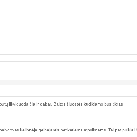
ūtų likviduoda čia ir dabar. Baltos šluostės kūdikiams bus tikras
 palydovas kelionėje gelbėjantis netikėtiems atpylimams. Tai pat puikiai