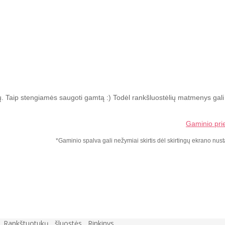
iekų. Taip stengiamės saugoti gamtą :) Todėl rankšluostėlių matmenys gali
Gaminio pri
*Gaminio spalva gali nežymiai skirtis dėl skirtingų ekrano nus
,
Rankštuotukų
,
šluostės
,
Rinkinys