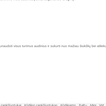
 sunaudoti visus turimus audinius ir sukurti nuo mažiau šiukšlių bei atl
 rankšluotukai
,
Kūdikio rankšluotukas
,
Kūdikiams
,
Baltų
,
Mini
,
Vnt.