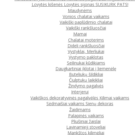
Lovytės kišenės
Lovytės sijonas
SUSIKURK PATS!
Maudynėms
Vonios chalatai vaikams
Vaikiški paplūdimio chalatai
Vaikiški rankšluosčiai
Mamai
Chalatai moterims
Dideli rankšluosčiai
Vystyklai, Merliukai
Vystymo paklotas
Seilinukai kūdikiams
Daugkartiniai įklotai į liemenėlę
Buteliukų šildikliai
Čiulptukų laikikliai
Žindymo pagalvės
Interjerui
Vaikiškos dekoratyvinės pagalvėlės
Kilimai vaikams
Sėdmaišiai vaikams
Sienų dekoras
Žaidimams
Palapinės vaikams
Pliušiniai žaislai
Lavinamieji stoveliai
Mankštos kilimėliai