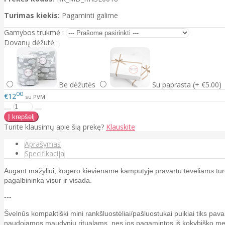
Turimas kiekis:
Pagaminti galime
Gamybos trukmė :
Dovanų dėžutė :
Be dėžutės
Su paprasta (+ €5.00)
00
€12
su PVM
Turite klausimų apie šią prekę?
Klauskite
Aprašymas
Specifikacija
Augant mažyliui, kogero kieviename kamputyje pravartu tėveliams turėti
pagalbininka visur ir visada.
---
Švelnūs kompaktiški mini rankšluostėliai/pašluostukai puikiai tiks pava
naudojamos maudynių ritualams, nes jos pagamintos iš kokybiško medv