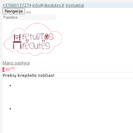
+37060137274
info@4kedutes.lt
Kontaktai
Navigacija
Mano paskyra
00
€0
0
Prekių krepšelis tuščias!