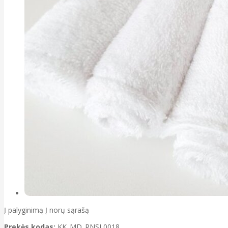
Į palyginimą
Į norų sąrašą
Prekės kodas:
KK_MD_RNSL0018