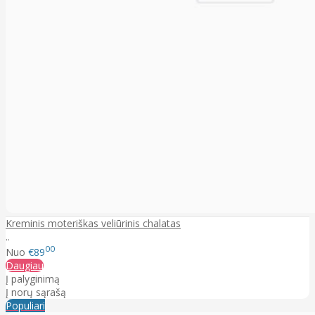
Kreminis moteriškas veliūrinis chalatas
..
00
Nuo
€89
Daugiau
Į palyginimą
Į norų sąrašą
Populiari