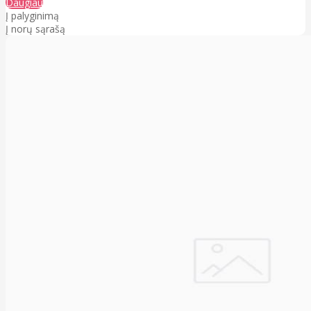
Daugiau
Į palyginimą
Į norų sąrašą