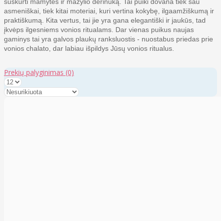
suskurti mamytės ir mažylio derinuką. Tai puiki dovana tiek sau
asmeniškai, tiek kitai moteriai, kuri vertina kokybę, ilgaamžiškumą ir
praktiškumą. Kita vertus, tai jie yra gana elegantiški ir jaukūs, tad
įkvėps ilgesniems vonios ritualams. Dar vienas puikus naujas
gaminys tai yra galvos plaukų ranksluostis - nuostabus priedas prie
vonios chalato, dar labiau išpildys Jūsų vonios ritualus.
Prekių palyginimas
(0)