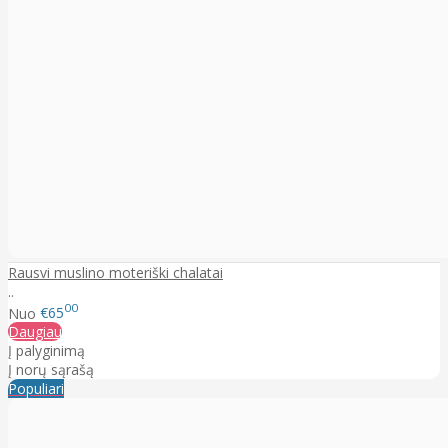
Rausvi muslino moteriški chalatai
..
00
Nuo
€65
Daugiau
Į palyginimą
Į norų sąrašą
Populiari