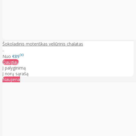
Šokoladinis moteriškas veliūrinis chalatas
..
00
Nuo
€89
Daugiau
Į palyginimą
Į norų sąrašą
Naujiena