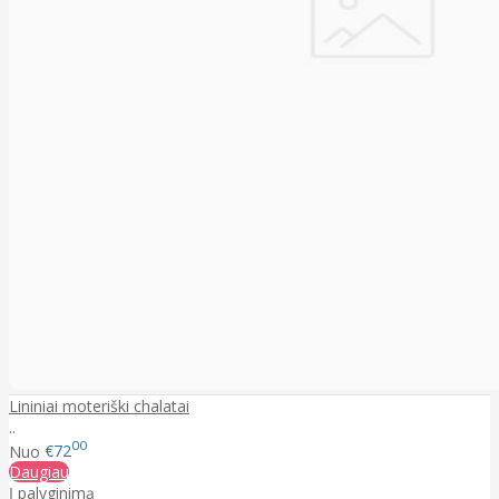
Lininiai moteriški chalatai
..
00
Nuo
€72
Daugiau
Į palyginimą