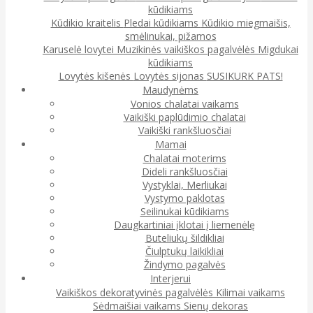
kūdikiams
Kūdikio kraitelis
Pledai kūdikiams
Kūdikio miegmaišis,
smėlinukai, pižamos
Karuselė lovytei
Muzikinės vaikiškos pagalvėlės
Migdukai
kūdikiams
Lovytės kišenės
Lovytės sijonas
SUSIKURK PATS!
Maudynėms
Vonios chalatai vaikams
Vaikiški paplūdimio chalatai
Vaikiški rankšluosčiai
Mamai
Chalatai moterims
Dideli rankšluosčiai
Vystyklai, Merliukai
Vystymo paklotas
Seilinukai kūdikiams
Daugkartiniai įklotai į liemenėlę
Buteliukų šildikliai
Čiulptukų laikikliai
Žindymo pagalvės
Interjerui
Vaikiškos dekoratyvinės pagalvėlės
Kilimai vaikams
Sėdmaišiai vaikams
Sienų dekoras