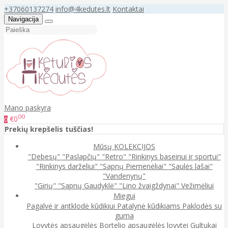
+37060137274
info@4kedutes.lt
Kontaktai
Navigacija
Mano paskyra
00
€0
0
Prekių krepšelis tuščias!
Mūsų KOLEKCIJOS
"Debesų"
"Paslapčių"
"Retro"
"Rinkinys baseinui ir sportui"
"Rinkinys darželiui"
"Sapnų Piemenėliai"
"Saulės lašai"
"Vandenynų"
"Girių"
"Sapnų Gaudyklė"
"Lino žvaigždynai"
Vežimėliui
Miegui
Pagalvė ir antklodė kūdikiui
Patalynė kūdikiams
Paklodės su
guma
Lovytės apsaugėlės
Bortelio apsaugėlės lovytei
Gultukai