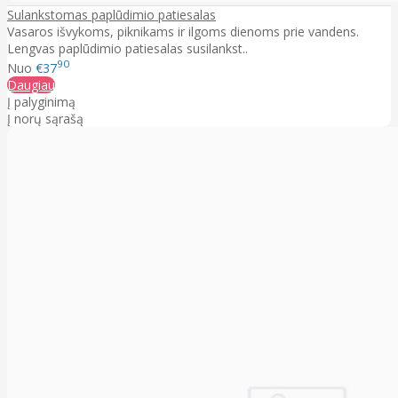
Sulankstomas paplūdimio patiesalas
Vasaros išvykoms, piknikams ir ilgoms dienoms prie vandens.
Lengvas paplūdimio patiesalas susilankst..
90
Nuo
€37
Daugiau
Į palyginimą
Į norų sąrašą