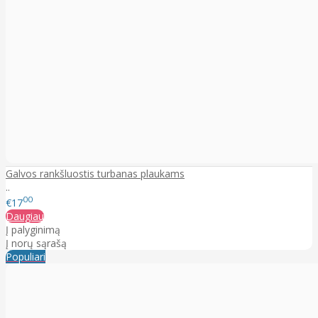
Galvos rankšluostis turbanas plaukams
..
00
€17
Daugiau
Į palyginimą
Į norų sąrašą
Populiari