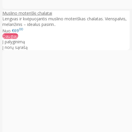
Muslino moteriški chalatai
Lengvas ir kvėpuojantis muslino moteriškas chalatas. Vienspalvis,
melanžinis – idealus pasirin..
00
Nuo
€69
Daugiau
Į palyginimą
Į norų sąrašą