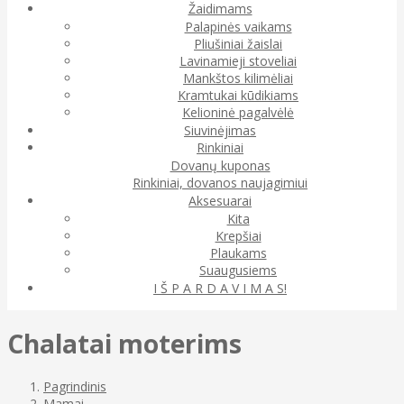
Žaidimams
Palapinės vaikams
Pliušiniai žaislai
Lavinamieji stoveliai
Mankštos kilimėliai
Kramtukai kūdikiams
Kelioninė pagalvėlė
Siuvinėjimas
Rinkiniai
Dovanų kuponas
Rinkiniai, dovanos naujagimiui
Aksesuarai
Kita
Krepšiai
Plaukams
Suaugusiems
I Š P A R D A V I M A S!
Chalatai moterims
Pagrindinis
Mamai