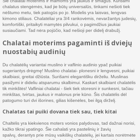
Šie chalatai moterims ir mamoms yra jaukūs ir smagūs. Kurdami
chalatus stengėmės, kad jie būtų universalūs, tinkami nešioti tiek
nėštumo metu, tiek patogūs po jo. Modelis yra laisvas, lengvas
kimono stiliaus. Chalatėliai yra 3/4 rankovėmis, nevaržantys judesių,
komfortiški, pritaikyti mamytės pilvukui, o pagimdžius jaukiai
susiaučiami. Tad nėra pojūčio, kad nešioji per didelį drabužį.
Chalatai moterims pagaminti iš dviejų
nuostabių audinių
Du chalatėlių variantai muslino ir vaflinio audinio ypač puikiai
sugeriantys drėgmę! Muslino chalatai- plonesni ir lengvesni, puikiai
skalbiasi, greitai džiūsta. Surišami elegantišku dirželiu. Muslinas
pasižymi ir dideliu atsparumu skalbimui. Kaskart skalbiant chalatėlis
tik minkštės! Vafliniai chalatai - šiek tiek storesni ir sunkesni, tačiau
minkštas, tvirtas, jaukus ir malonus prie kūno. Šis chalatėlis dėl
patogumo turi dvi išorines, gilias kišenėles, bei ilgą dirželį.
Chalatas tai puiki dovana tiek sau, tiek kitai
Chaltėlis yra kiekvienos moters vonios palydovas, tad dažnai norisi,
kažko tikrai ypatingo. Šie cahalati yra pastelinių ir žavių
spalvų, derantys prie mūsų vaikiškų chalatėlių, jei kartais norėtmėte