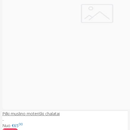
Pilki muslino moteriški chalatai
..
00
Nuo
€65