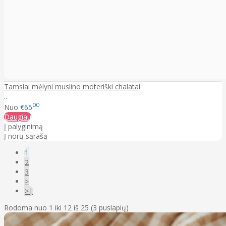
Tamsiai mėlyni muslino moteriški chalatai
..
00
Nuo
€65
Daugiau
Į palyginimą
Į norų sąrašą
1
2
3
>
>|
Rodoma nuo 1 iki 12 iš 25 (3 puslapių)