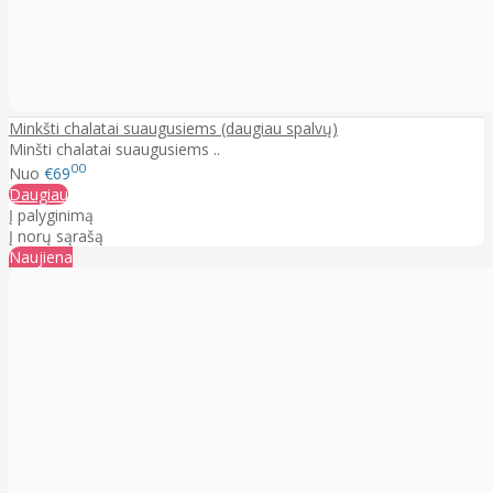
Minkšti chalatai suaugusiems (daugiau spalvų)
Minšti chalatai suaugusiems ..
00
Nuo
€69
Daugiau
Į palyginimą
Į norų sąrašą
Naujiena