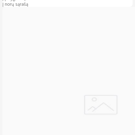
Į norų sąrašą