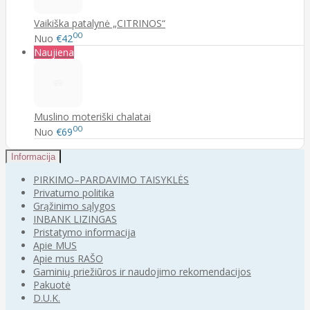
Vaikiška patalynė „CITRINOS“
00
Nuo
€42
Naujiena
Muslino moteriški chalatai
00
Nuo
€69
Informacija
PIRKIMO–PARDAVIMO TAISYKLĖS
Privatumo politika
Grąžinimo sąlygos
INBANK LIZINGAS
Pristatymo informacija
Apie MUS
Apie mus RAŠO
Gaminių priežiūros ir naudojimo rekomendacijos
Pakuotė
D.U.K.