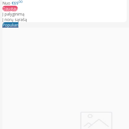
00
Nuo
€69
Daugiau
Į palyginimą
Į norų sąrašą
Populiari