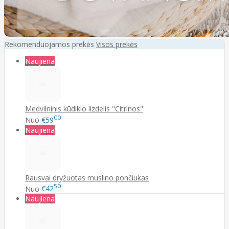
Rekomenduojamos prekės
Visos prekės
Naujiena
Medvilninis kūdikio lizdelis "Citrinos"
00
Nuo
€59
Naujiena
Rausvai dryžuotas muslino pončiukas
50
Nuo
€42
Naujiena