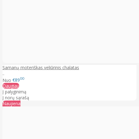
Samanų moteriškas veliūrinis chalatas
..
00
Nuo
€89
Daugiau
Į palyginimą
Į norų sąrašą
Naujiena