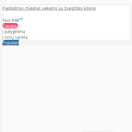
Paplūdimio chalatas vaikams su žvaigždės kišene
..
00
Nuo
€48
Daugiau
Į palyginimą
Į norų sąrašą
Populiari