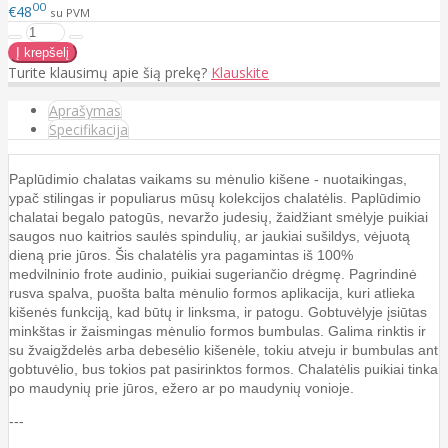
00
€48
su PVM
Turite klausimų apie šią prekę?
Klauskite
Aprašymas
Specifikacija
Paplūdimio chalatas vaikams su mėnulio kišene - nuotaikingas,
ypač stilingas ir populiarus mūsų kolekcijos chalatėlis. Paplūdimio
chalatai begalo patogūs, nevaržo judesių, žaidžiant smėlyje puikiai
saugos nuo kaitrios saulės spindulių, ar jaukiai sušildys, vėjuotą
dieną prie jūros. Šis chalatėlis yra pagamintas iš 100%
medvilninio
frote audinio, puikiai sugeriančio drėgmę. Pagrindinė
rusva spalva, puošta balta mėnulio formos aplikacija, kuri atlieka
kišenės funkciją, kad būtų ir
linksma
, ir patogu. Gobtuvėlyje įsiūtas
minkštas ir žaismingas mėnulio formos bumbulas.
Galima rinktis ir
su žvaigždelės arba debesėlio kišenėle, tokiu atveju ir bumbulas ant
gobtuvėlio, bus tokios pat pasirinktos formos.
Chalatėlis puikiai tinka
po maudynių prie jūros, ežero ar po maudynių vonioje.
---