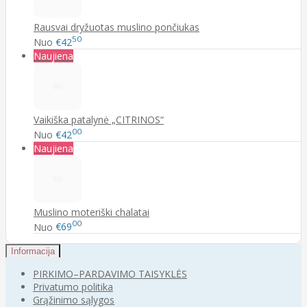
Rausvai dryžuotas muslino pončiukas
50
Nuo
€42
Naujiena
Vaikiška patalynė „CITRINOS“
00
Nuo
€42
Naujiena
Muslino moteriški chalatai
00
Nuo
€69
Informacija
PIRKIMO–PARDAVIMO TAISYKLĖS
Privatumo politika
Grąžinimo sąlygos