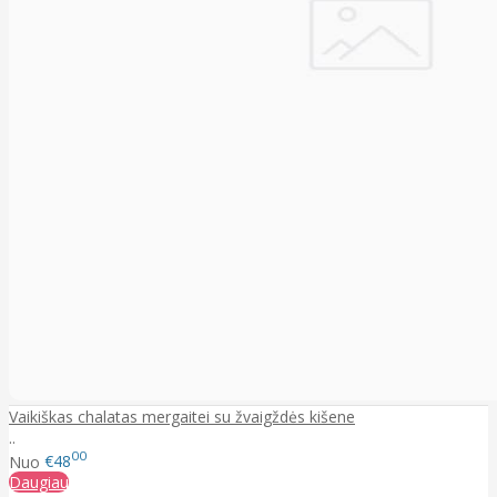
Vaikiškas chalatas mergaitei su žvaigždės kišene
..
00
Nuo
€48
Daugiau