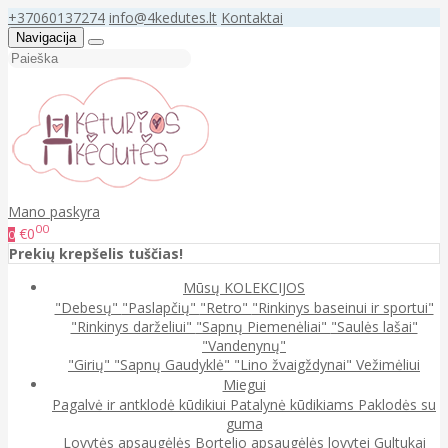
+37060137274
info@4kedutes.lt
Kontaktai
Navigacija
Mano paskyra
00
€0
0
Prekių krepšelis tuščias!
Mūsų KOLEKCIJOS
"Debesų"
"Paslapčių"
"Retro"
"Rinkinys baseinui ir sportui"
"Rinkinys darželiui"
"Sapnų Piemenėliai"
"Saulės lašai"
"Vandenynų"
"Girių"
"Sapnų Gaudyklė"
"Lino žvaigždynai"
Vežimėliui
Miegui
Pagalvė ir antklodė kūdikiui
Patalynė kūdikiams
Paklodės su
guma
Lovytės apsaugėlės
Bortelio apsaugėlės lovytei
Gultukai