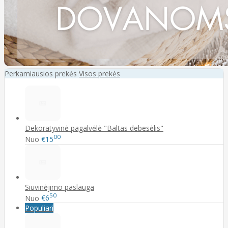
Perkamiausios prekės
Visos prekės
Dekoratyvinė pagalvėlė "Baltas debesėlis"
00
Nuo
€15
Siuvinėjimo paslauga
50
Nuo
€6
Populiari