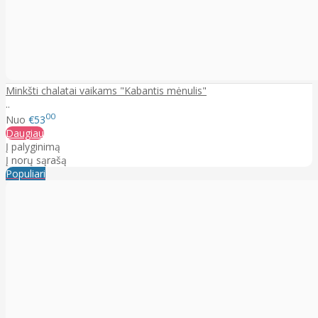
Minkšti chalatai vaikams "Kabantis mėnulis"
..
00
Nuo
€53
Daugiau
Į palyginimą
Į norų sąrašą
Populiari