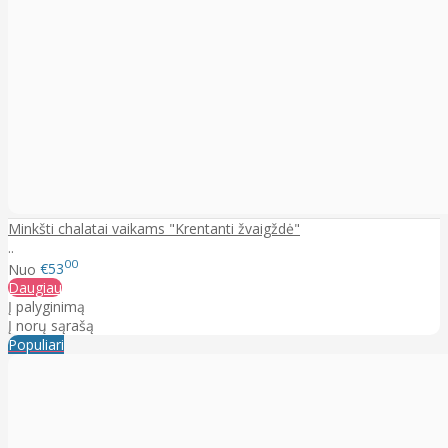
Minkšti chalatai vaikams "Krentanti žvaigždė"
..
00
Nuo
€53
Daugiau
Į palyginimą
Į norų sąrašą
Populiari