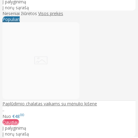
Į palyginimą
Į norų sąrašą
Neseniai žiūrėtos
Visos prekės
Populiari
Paplūdimio chalatas vaikams su mėnulio kišene
..
00
Nuo
€48
Daugiau
Į palyginimą
Į norų sąrašą