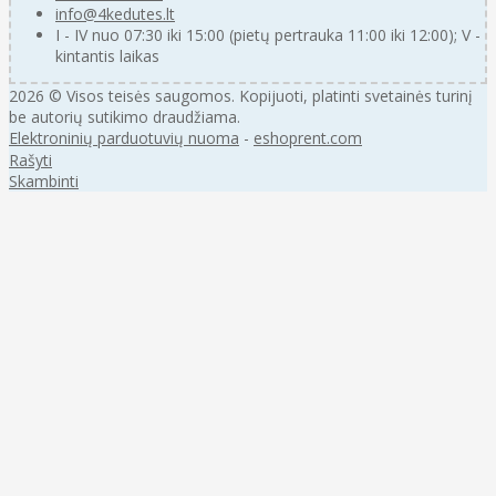
info@4kedutes.lt
I - IV nuo 07:30 iki 15:00 (pietų pertrauka 11:00 iki 12:00); V -
kintantis laikas
2026 © Visos teisės saugomos. Kopijuoti, platinti svetainės turinį
be autorių sutikimo draudžiama.
Elektroninių parduotuvių nuoma
-
eshoprent.com
Rašyti
Skambinti