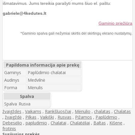
išmatavimus
.
Jums tereikia parašyti mums šiuo el. paštu:
gabriele@4kedutes.lt
Gaminio priežiūra
*Gaminio spalva gali nežymiai skirtis dėl skirtingų ekrano nustatymų.
Papildoma informacija apie prekę
Gaminys
Paplūdimio chalatai
Audinys
Medvilnė
Forma
Mėnulis
Spalva
Spalva
Rusva
žvaigždės
,
Vaikams
,
Rankšluosčiai
,
Mėnulio
,
chalatas
,
Chalatas
,
žvaigždė
,
Pilkas
,
Vaikiški
,
Rusvas
,
Pižamos
,
Paplūdimio
,
Debesėlio
,
papludimio
,
Chalatai
,
Chalatėliai
,
Baltas
,
Kišene
,
frotinis
Susijusios prekės