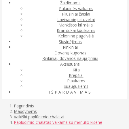
Žaidimams
Palapinės vaikams
Pliušiniai žaislai
Lavinamieji stoveliai
Mankštos kilimėliai
Kramtukai kūdikiams
Kelioninė pagalvėlė
Siuvinėjimas
Rinkiniai
Dovanų kuponas
Rinkiniai, dovanos naujagimiui
Aksesuarai
Kita
Krepšiai
Plaukams
Suaugusiems
I Š P A R D A V I M A S!
Pagrindinis
Maudynėms
Vaikiški paplūdimio chalatai
Paplūdimio chalatas vaikams su mėnulio kišene