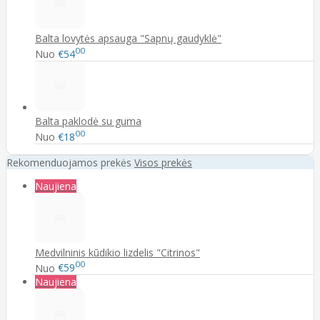
Balta lovytės apsauga "Sapnų gaudyklė"
00
Nuo
€54
Balta paklodė su guma
00
Nuo
€18
Rekomenduojamos prekės
Visos prekės
Naujiena
Medvilninis kūdikio lizdelis "Citrinos"
00
Nuo
€59
Naujiena