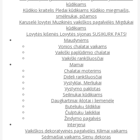
kūdikiams
Kūdikio kraitelis
Pledai kūdikiams
Kūdikio miegmaišis,
smėlinukai, pižamos
Karuselė lovytei
Muzikinės vaikiškos pagalvėlės
Migdukai
kūdikiams
Lovytės kišenės
Lovytės sijonas
SUSIKURK PATS!
Maudynėms
Vonios chalatai vaikams
Vaikiški paplūdimio chalatai
Vaikiški rankšluosčiai
Mamai
Chalatai moterims
Dideli rankšluosčiai
Vystyklai, Merliukai
Vystymo paklotas
Seilinukai kūdikiams
Daugkartiniai įklotai į liemenėlę
Buteliukų šildikliai
Čiulptukų laikikliai
Žindymo pagalvės
Interjerui
Vaikiškos dekoratyvinės pagalvėlės
Kilimai vaikams
Sėdmaišiai vaikams
Sienų dekoras