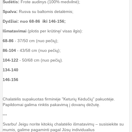
Sudėtis:
Frote audinys (100% medvilnė);
Spalva:
Rusva su baltomis detalėmis;
iki
Dydžiai: nuo
68-86
146-156;
Išmatavimai
(plotis per krūtinę/ visas ilgis):
68-86
- 37/50 cm (nuo pečių);
86-104
- 43/58 cm (nuo pečių);
104-122
- 50/68 cm (nuo pečių).
134-140
146-156
Chalatėlis supakuotas firminėje "Keturių Kėdučių" pakuotėje.
Papildomai galima rinktis pakavimą į dovanų dėžutę.
---
Svarbu! Jeigu norite kitokių chalatėlio išmatavimų – susisiekite su
mumis, galime pagaminti pagal Jūsų individualius