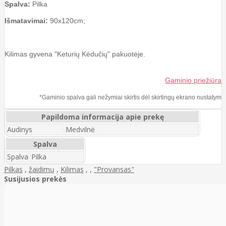
Spalva:
Pilka
Išmatavimai:
90x120cm;
Kilimas gyvena "Keturių Kėdučių" pakuotėje.
Gaminio priežiūra
*Gaminio spalva gali nežymiai skirtis dėl skirtingų ekrano nustatym
Papildoma informacija apie prekę
Audinys
Medvilnė
Spalva
Spalva
Pilka
Pilkas
,
žaidimų
,
Kilimas
,
,
"Provansas"
Susijusios prekės