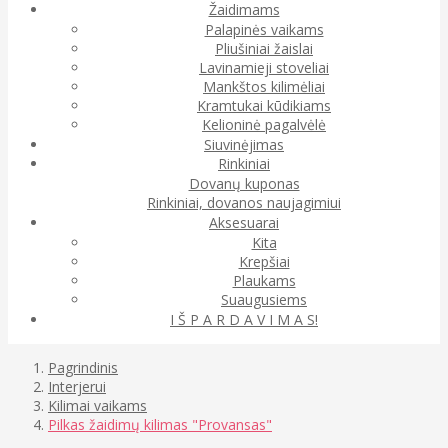
Žaidimams
Palapinės vaikams
Pliušiniai žaislai
Lavinamieji stoveliai
Mankštos kilimėliai
Kramtukai kūdikiams
Kelioninė pagalvėlė
Siuvinėjimas
Rinkiniai
Dovanų kuponas
Rinkiniai, dovanos naujagimiui
Aksesuarai
Kita
Krepšiai
Plaukams
Suaugusiems
I Š P A R D A V I M A S!
Pagrindinis
Interjerui
Kilimai vaikams
Pilkas žaidimų kilimas "Provansas"