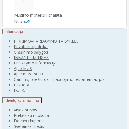
Muslino moteriški chalatai
00
Nuo
€69
Informacija
PIRKIMO–PARDAVIMO TAISYKLĖS
Privatumo politika
Grąžinimo sąlygos
INBANK LIZINGAS
Pristatymo informacija
Apie MUS
Apie mus RAŠO
Gaminių priežiūros ir naudojimo rekomendacijos
Pakuotė
D.U.K.
Klientų aptarnavimas
Visos prekės
Prekės su nuolaida
Dovanų kuponai
Svetainės medis