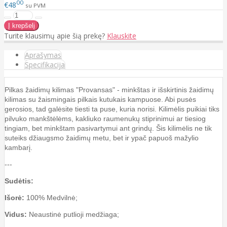
00
€48
su PVM
Turite klausimų apie šią prekę?
Klauskite
Aprašymas
Specifikacija
Pilkas žaidimų kilimas "Provansas" - minkštas ir išskirtinis žaidimų
kilimas su žaismingais pilkais kutukais kampuose. Abi pusės
gerosios, tad galėsite tiesti ta puse, kuria norisi. Kilimėlis puikiai tiks
pilvuko mankštėlėms, kakliuko raumenukų stiprinimui ar tiesiog
tingiam, bet minkštam pasivartymui ant grindų. Šis kilimėlis ne tik
suteiks džiaugsmo žaidimų metu, bet ir ypač papuoš mažylio
kambarį.
---
Sudėtis:
Išorė:
100% Medvilnė;
Vidus:
Neaustinė putlioji medžiaga;