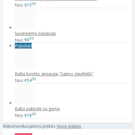
00
Nuo
€15
Siuvinėjimo paslauga
50
Nuo
€6
Populiari
Balta lovytės apsauga "Sapnų gaudyklė"
00
Nuo
€54
Balta paklodė su guma
00
Nuo
€18
Rekomenduojamos prekės
Visos prekės