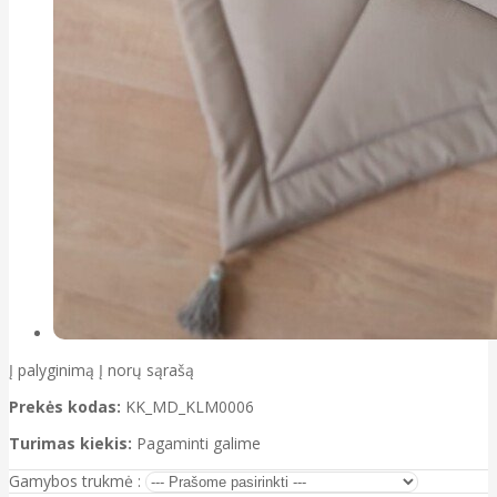
Į palyginimą
Į norų sąrašą
Prekės kodas:
KK_MD_KLM0006
Turimas kiekis:
Pagaminti galime
Gamybos trukmė :