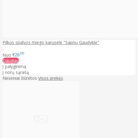
Pilkos spalvos miego karuselė "Sapnų Gaudyklė"
..
00
Nuo
€26
Daugiau
Į palyginimą
Į norų sąrašą
Neseniai žiūrėtos
Visos prekės