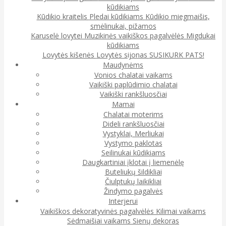
kūdikiams
Kūdikio kraitelis
Pledai kūdikiams
Kūdikio miegmaišis,
smėlinukai, pižamos
Karuselė lovytei
Muzikinės vaikiškos pagalvėlės
Migdukai
kūdikiams
Lovytės kišenės
Lovytės sijonas
SUSIKURK PATS!
Maudynėms
Vonios chalatai vaikams
Vaikiški paplūdimio chalatai
Vaikiški rankšluosčiai
Mamai
Chalatai moterims
Dideli rankšluosčiai
Vystyklai, Merliukai
Vystymo paklotas
Seilinukai kūdikiams
Daugkartiniai įklotai į liemenėlę
Buteliukų šildikliai
Čiulptukų laikikliai
Žindymo pagalvės
Interjerui
Vaikiškos dekoratyvinės pagalvėlės
Kilimai vaikams
Sėdmaišiai vaikams
Sienų dekoras