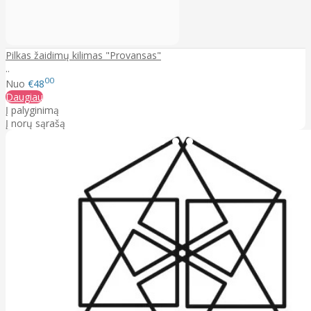
Pilkas žaidimų kilimas "Provansas"
..
00
Nuo
€48
Daugiau
Į palyginimą
Į norų sąrašą