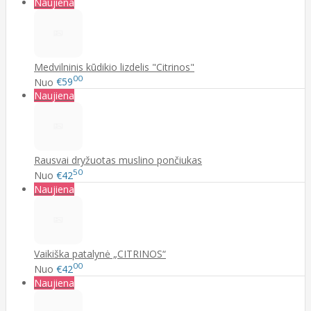
Naujiena
Medvilninis kūdikio lizdelis "Citrinos"
00
Nuo
€59
Naujiena
Rausvai dryžuotas muslino pončiukas
50
Nuo
€42
Naujiena
Vaikiška patalynė „CITRINOS“
00
Nuo
€42
Naujiena