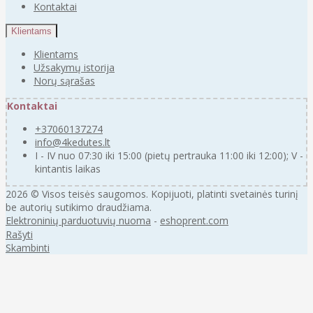
Kontaktai
Klientams
Klientams
Užsakymų istorija
Norų sąrašas
Kontaktai
+37060137274
info@4kedutes.lt
I - IV nuo 07:30 iki 15:00 (pietų pertrauka 11:00 iki 12:00); V -
kintantis laikas
2026 © Visos teisės saugomos. Kopijuoti, platinti svetainės turinį
be autorių sutikimo draudžiama.
Elektroninių parduotuvių nuoma
-
eshoprent.com
Rašyti
Skambinti