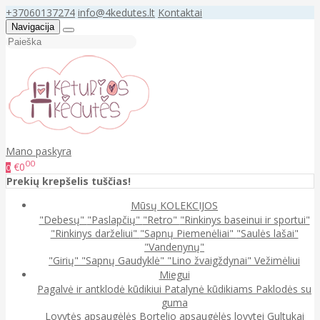
+37060137274
info@4kedutes.lt
Kontaktai
Navigacija
Mano paskyra
00
€0
0
Prekių krepšelis tuščias!
Mūsų KOLEKCIJOS
"Debesų"
"Paslapčių"
"Retro"
"Rinkinys baseinui ir sportui"
"Rinkinys darželiui"
"Sapnų Piemenėliai"
"Saulės lašai"
"Vandenynų"
"Girių"
"Sapnų Gaudyklė"
"Lino žvaigždynai"
Vežimėliui
Miegui
Pagalvė ir antklodė kūdikiui
Patalynė kūdikiams
Paklodės su
guma
Lovytės apsaugėlės
Bortelio apsaugėlės lovytei
Gultukai