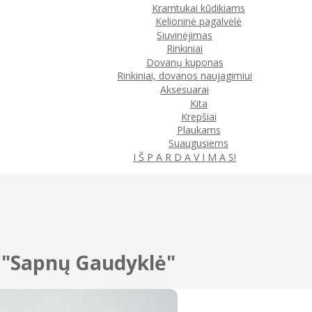
Kramtukai kūdikiams
Kelioninė pagalvėlė
Siuvinėjimas
Rinkiniai
Dovanų kuponas
Rinkiniai, dovanos naujagimiui
Aksesuarai
Kita
Krepšiai
Plaukams
Suaugusiems
I Š P A R D A V I M A S!
a "Sapnų Gaudyklė"