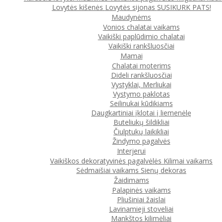
Lovytės kišenės
Lovytės sijonas
SUSIKURK PATS!
Maudynėms
Vonios chalatai vaikams
Vaikiški paplūdimio chalatai
Vaikiški rankšluosčiai
Mamai
Chalatai moterims
Dideli rankšluosčiai
Vystyklai, Merliukai
Vystymo paklotas
Seilinukai kūdikiams
Daugkartiniai įklotai į liemenėlę
Buteliukų šildikliai
Čiulptukų laikikliai
Žindymo pagalvės
Interjerui
Vaikiškos dekoratyvinės pagalvėlės
Kilimai vaikams
Sėdmaišiai vaikams
Sienų dekoras
Žaidimams
Palapinės vaikams
Pliušiniai žaislai
Lavinamieji stoveliai
Mankštos kilimėliai