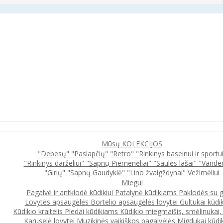
Mūsų KOLEKCIJOS
"Debesų"
"Paslapčių"
"Retro"
"Rinkinys baseinui ir sportu
"Rinkinys darželiui"
"Sapnų Piemenėliai"
"Saulės lašai"
"Vande
"Girių"
"Sapnų Gaudyklė"
"Lino žvaigždynai"
Vežimėliui
Miegui
Pagalvė ir antklodė kūdikiui
Patalynė kūdikiams
Paklodės su 
Lovytės apsaugėlės
Bortelio apsaugėlės lovytei
Gultukai kūdi
Kūdikio kraitelis
Pledai kūdikiams
Kūdikio miegmaišis, smėlinukai
Karuselė lovytei
Muzikinės vaikiškos pagalvėlės
Migdukai kūdi