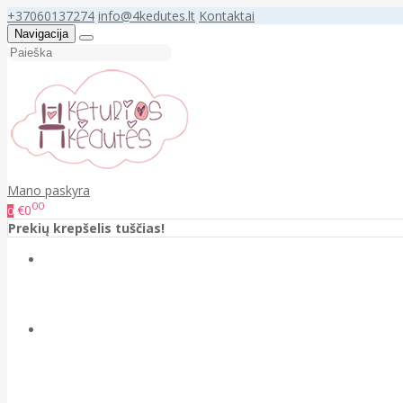
+37060137274
info@4kedutes.lt
Kontaktai
Navigacija
Mano paskyra
00
€0
0
Prekių krepšelis tuščias!