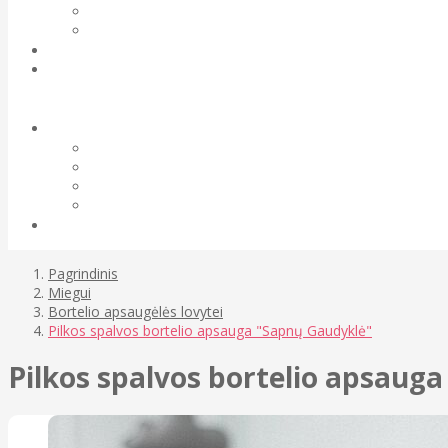
Pagrindinis
Miegui
Bortelio apsaugėlės lovytei
Pilkos spalvos bortelio apsauga "Sapnų Gaudyklė"
Pilkos spalvos bortelio apsaug