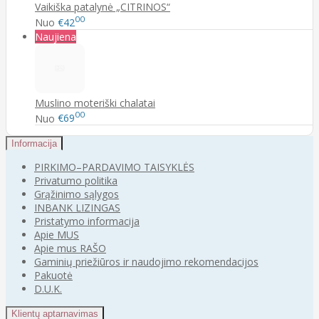
Vaikiška patalynė „CITRINOS“
00
Nuo
€42
Naujiena
Muslino moteriški chalatai
00
Nuo
€69
Informacija
PIRKIMO–PARDAVIMO TAISYKLĖS
Privatumo politika
Grąžinimo sąlygos
INBANK LIZINGAS
Pristatymo informacija
Apie MUS
Apie mus RAŠO
Gaminių priežiūros ir naudojimo rekomendacijos
Pakuotė
D.U.K.
Klientų aptarnavimas