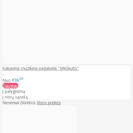
Kakavinė muzikinė pagalvėlė "Meškutis"
..
00
Nuo
€36
Daugiau
Į palyginimą
Į norų sąrašą
Neseniai žiūrėtos
Visos prekės