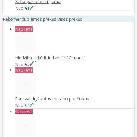
Balta paklodė su guma
00
Nuo
€18
Rekomenduojamos prekės
Visos prekės
Naujiena
Medvilninis kūdikio lizdelis "Citrinos"
00
Nuo
€59
Naujiena
Rausvai dryžuotas muslino pončiukas
50
Nuo
€42
Naujiena