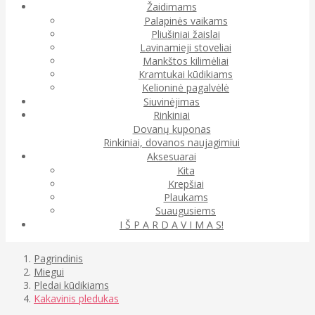
Žaidimams
Palapinės vaikams
Pliušiniai žaislai
Lavinamieji stoveliai
Mankštos kilimėliai
Kramtukai kūdikiams
Kelioninė pagalvėlė
Siuvinėjimas
Rinkiniai
Dovanų kuponas
Rinkiniai, dovanos naujagimiui
Aksesuarai
Kita
Krepšiai
Plaukams
Suaugusiems
I Š P A R D A V I M A S!
Pagrindinis
Miegui
Pledai kūdikiams
Kakavinis pledukas