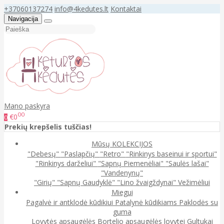
+37060137274
info@4kedutes.lt
Kontaktai
Navigacija
Mano paskyra
00
€0
0
Prekių krepšelis tuščias!
Mūsų KOLEKCIJOS
"Debesų"
"Paslapčių"
"Retro"
"Rinkinys baseinui ir sportui"
"Rinkinys darželiui"
"Sapnų Piemenėliai"
"Saulės lašai"
"Vandenynų"
"Girių"
"Sapnų Gaudyklė"
"Lino žvaigždynai"
Vežimėliui
Miegui
Pagalvė ir antklodė kūdikiui
Patalynė kūdikiams
Paklodės su
guma
Lovytės apsaugėlės
Bortelio apsaugėlės lovytei
Gultukai