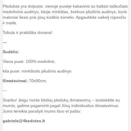
Pledukas yra dvipusis, vienoje pusėje kakavinis su baltais taškučiais
medvilninis audinys, kitoje minkštas, švelnus pliušinis audinys, kuris
maloniai liesis prie jūsų kūdikio kūnelio. Apgaubkite vaikelį rūpesčiu
ir meile.
Tobula ir praktiška dovana!
---
Sudėtis:
Viena pusė: 100% medvilnė;
kita pusė: minkštutis pliušinis audinys
Išmatavimai:
70x90cm;
---
Svarbu! Jeigu norite kitokių pledukų išmatavimų – susisiekite su
mumis, galime pagaminti pagal Jūsų individualius išmatavimus
.
Jums tereikia parašyti mums šiuo el paštu:
gabriele@4kedutes.lt