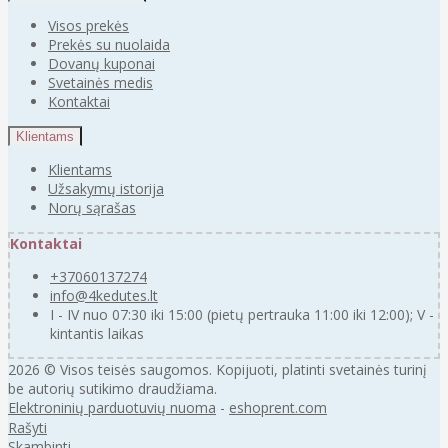
Visos prekės
Prekės su nuolaida
Dovanų kuponai
Svetainės medis
Kontaktai
Klientams
Klientams
Užsakymų istorija
Norų sąrašas
Kontaktai
+37060137274
info@4kedutes.lt
I - IV nuo 07:30 iki 15:00 (pietų pertrauka 11:00 iki 12:00); V -
kintantis laikas
2026 © Visos teisės saugomos. Kopijuoti, platinti svetainės turinį
be autorių sutikimo draudžiama.
Elektroninių parduotuvių nuoma
-
eshoprent.com
Rašyti
Skambinti