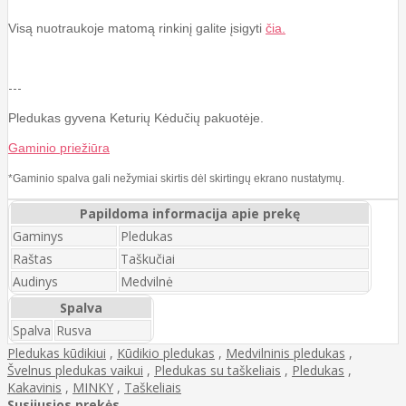
Visą nuotraukoje matomą rinkinį galite įsigyti
čia.
---
Pledukas gyvena Keturių Kėdučių pakuotėje.
Gaminio priežiūra
*Gaminio spalva gali nežymiai skirtis dėl skirtingų ekrano nustatymų.
Papildoma informacija apie prekę
Gaminys
Pledukas
Raštas
Taškučiai
Audinys
Medvilnė
Spalva
Spalva
Rusva
Pledukas kūdikiui
,
Kūdikio pledukas
,
Medvilninis pledukas
,
Švelnus pledukas vaikui
,
Pledukas su taškeliais
,
Pledukas
,
Kakavinis
,
MINKY
,
Taškeliais
Susijusios prekės