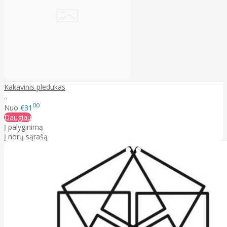
Kakavinis pledukas
..
00
Nuo
€31
Daugiau
Į palyginimą
Į norų sąrašą