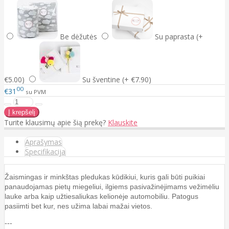
Be dėžutės
Su paprasta (+
€5.00)
Su šventine (+ €7.90)
00
€31
su PVM
Turite klausimų apie šią prekę?
Klauskite
Aprašymas
Specifikacija
Žaismingas ir minkštas pledukas kūdikiui, kuris gali būti puikiai
panaudojamas pietų miegeliui, ilgiems pasivažinėjimams vežimėliu
lauke arba kaip užtiesaliukas kelionėje automobiliu. Patogus
pasiimti bet kur, nes užima labai mažai vietos.
---