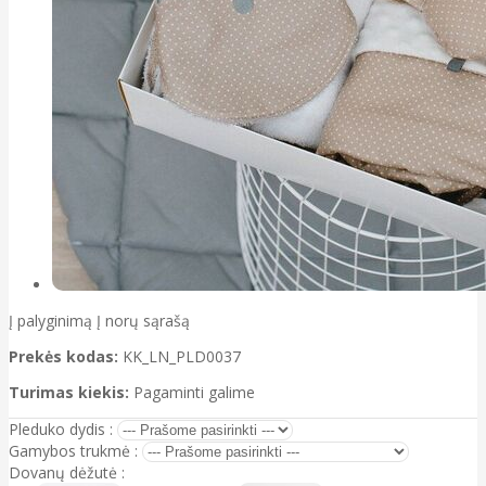
Į palyginimą
Į norų sąrašą
Prekės kodas:
KK_LN_PLD0037
Turimas kiekis:
Pagaminti galime
Pleduko dydis :
Gamybos trukmė :
Dovanų dėžutė :