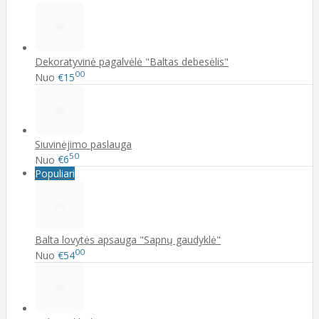
Dekoratyvinė pagalvėlė "Baltas debesėlis"
00
Nuo
€15
Siuvinėjimo paslauga
50
Nuo
€6
Populiari
Balta lovytės apsauga "Sapnų gaudyklė"
00
Nuo
€54