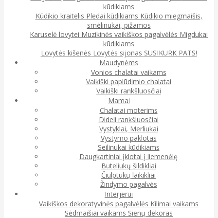
kūdikiams
Kūdikio kraitelis
Pledai kūdikiams
Kūdikio miegmaišis,
smėlinukai, pižamos
Karuselė lovytei
Muzikinės vaikiškos pagalvėlės
Migdukai
kūdikiams
Lovytės kišenės
Lovytės sijonas
SUSIKURK PATS!
Maudynėms
Vonios chalatai vaikams
Vaikiški paplūdimio chalatai
Vaikiški rankšluosčiai
Mamai
Chalatai moterims
Dideli rankšluosčiai
Vystyklai, Merliukai
Vystymo paklotas
Seilinukai kūdikiams
Daugkartiniai įklotai į liemenėlę
Buteliukų šildikliai
Čiulptukų laikikliai
Žindymo pagalvės
Interjerui
Vaikiškos dekoratyvinės pagalvėlės
Kilimai vaikams
Sėdmaišiai vaikams
Sienų dekoras