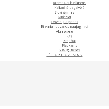
Kramtukai kūdikiams
Kelioninė pagalvėlė
Siuvinėjimas
Rinkiniai
Dovanų kuponas
Rinkiniai, dovanos naujagimiui
Aksesuarai
Kita
Krepšiai
Plaukams
Suaugusiems
I Š P A R D A V I M A S!