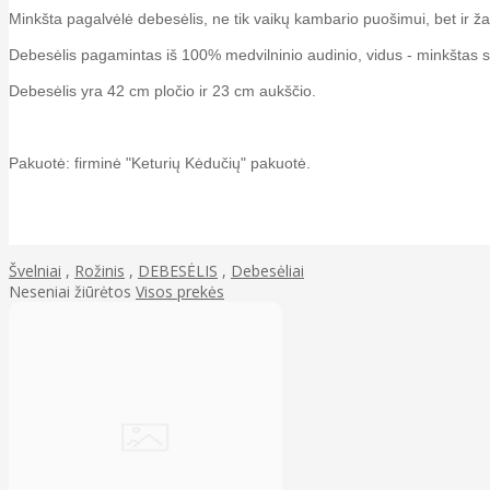
Minkšta pagalvėlė debesėlis, ne tik vaikų kambario puošimui, bet ir ž
Debesėlis pagamintas iš 100% medvilninio audinio, vidus - minkštas 
Debesėlis yra 42 cm pločio ir 23 cm aukščio.
Pakuotė: firminė "Keturių Kėdučių" pakuotė.
Švelniai
,
Rožinis
,
DEBESĖLIS
,
Debesėliai
Neseniai žiūrėtos
Visos prekės