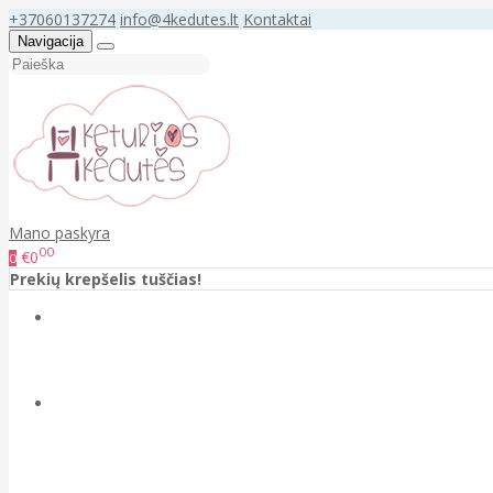
+37060137274
info@4kedutes.lt
Kontaktai
Navigacija
Mano paskyra
00
€0
0
Prekių krepšelis tuščias!