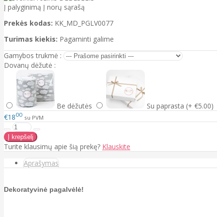
Į palyginimą
Į norų sąrašą
Prekės kodas:
KK_MD_PGLV0077
Turimas kiekis:
Pagaminti galime
Gamybos trukmė :
Dovanų dėžutė :
Be dėžutės
Su paprasta (+ €5.00)
00
€18
su PVM
Turite klausimų apie šią prekę?
Klauskite
Aprašymas
Dekoratyvinė pagalvėlė!