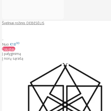
Švelniai rožinis DEBESĖLIS
..
00
Nuo
€18
Daugiau
Į palyginimą
Į norų sąrašą