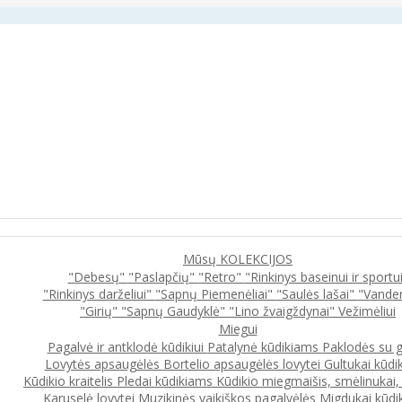
Mūsų KOLEKCIJOS
"Debesų"
"Paslapčių"
"Retro"
"Rinkinys baseinui ir sportu
"Rinkinys darželiui"
"Sapnų Piemenėliai"
"Saulės lašai"
"Vande
"Girių"
"Sapnų Gaudyklė"
"Lino žvaigždynai"
Vežimėliui
Miegui
Pagalvė ir antklodė kūdikiui
Patalynė kūdikiams
Paklodės su 
Lovytės apsaugėlės
Bortelio apsaugėlės lovytei
Gultukai kūdi
Kūdikio kraitelis
Pledai kūdikiams
Kūdikio miegmaišis, smėlinukai
Karuselė lovytei
Muzikinės vaikiškos pagalvėlės
Migdukai kūdi