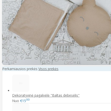
Perkamiausios prekės
Visos prekės
Dekoratyvinė pagalvėlė "Baltas debesėlis"
00
Nuo
€15