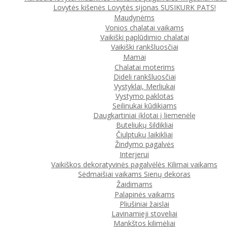
Lovytės kišenės
Lovytės sijonas
SUSIKURK PATS!
Maudynėms
Vonios chalatai vaikams
Vaikiški paplūdimio chalatai
Vaikiški rankšluosčiai
Mamai
Chalatai moterims
Dideli rankšluosčiai
Vystyklai, Merliukai
Vystymo paklotas
Seilinukai kūdikiams
Daugkartiniai įklotai į liemenėlę
Buteliukų šildikliai
Čiulptukų laikikliai
Žindymo pagalvės
Interjerui
Vaikiškos dekoratyvinės pagalvėlės
Kilimai vaikams
Sėdmaišiai vaikams
Sienų dekoras
Žaidimams
Palapinės vaikams
Pliušiniai žaislai
Lavinamieji stoveliai
Mankštos kilimėliai