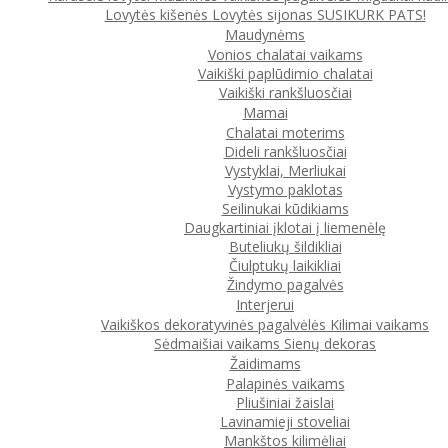
Lovytės kišenės
Lovytės sijonas
SUSIKURK PATS!
Maudynėms
Vonios chalatai vaikams
Vaikiški paplūdimio chalatai
Vaikiški rankšluosčiai
Mamai
Chalatai moterims
Dideli rankšluosčiai
Vystyklai, Merliukai
Vystymo paklotas
Seilinukai kūdikiams
Daugkartiniai įklotai į liemenėlę
Buteliukų šildikliai
Čiulptukų laikikliai
Žindymo pagalvės
Interjerui
Vaikiškos dekoratyvinės pagalvėlės
Kilimai vaikams
Sėdmaišiai vaikams
Sienų dekoras
Žaidimams
Palapinės vaikams
Pliušiniai žaislai
Lavinamieji stoveliai
Mankštos kilimėliai