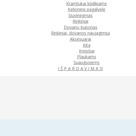
Kramtukai kūdikiams
Kelioninė pagalvėlė
Siuvinėjimas
Rinkiniai
Dovanų kuponas
Rinkiniai, dovanos naujagimiui
Aksesuarai
Kita
Krepšiai
Plaukams
Suaugusiems
I Š P A R D A V I M A S!