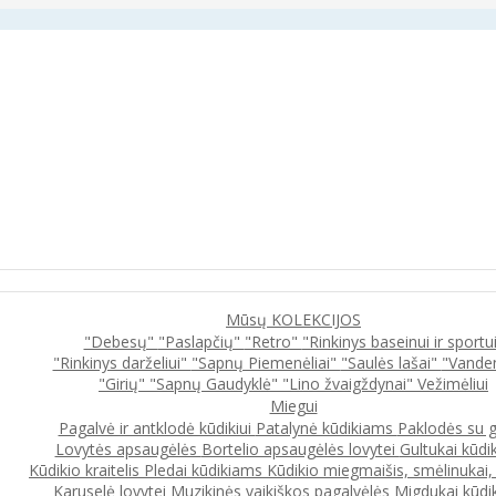
Mūsų KOLEKCIJOS
"Debesų"
"Paslapčių"
"Retro"
"Rinkinys baseinui ir sportu
"Rinkinys darželiui"
"Sapnų Piemenėliai"
"Saulės lašai"
"Vande
"Girių"
"Sapnų Gaudyklė"
"Lino žvaigždynai"
Vežimėliui
Miegui
Pagalvė ir antklodė kūdikiui
Patalynė kūdikiams
Paklodės su 
Lovytės apsaugėlės
Bortelio apsaugėlės lovytei
Gultukai kūdi
Kūdikio kraitelis
Pledai kūdikiams
Kūdikio miegmaišis, smėlinukai
Karuselė lovytei
Muzikinės vaikiškos pagalvėlės
Migdukai kūdi