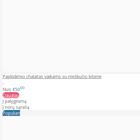
Paplūdimio chalatas vaikams su meškučio kišene
..
00
Nuo
€50
Daugiau
Į palyginimą
Į norų sąrašą
Populiari