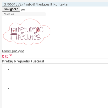
+37060137274
info@4kedutes.lt
Kontaktai
Navigacija
Mano paskyra
00
€0
0
Prekių krepšelis tuščias!