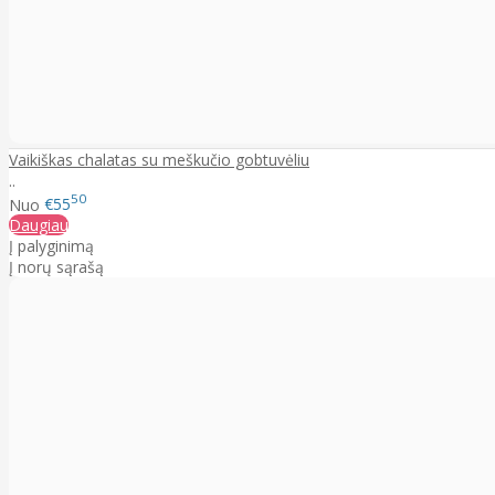
Vaikiškas chalatas su meškučio gobtuvėliu
..
50
Nuo
€55
Daugiau
Į palyginimą
Į norų sąrašą