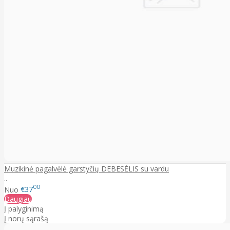
Muzikinė pagalvėlė garstyčių DEBESĖLIS su vardu
..
00
Nuo
€37
Daugiau
Į palyginimą
Į norų sąrašą