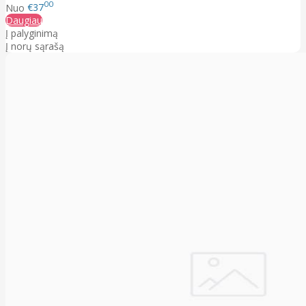
00
Nuo
€37
Daugiau
Į palyginimą
Į norų sąrašą