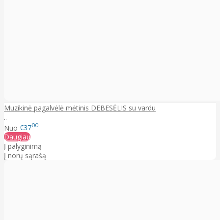
Muzikinė pagalvėlė mėtinis DEBESĖLIS su vardu
..
00
Nuo
€37
Daugiau
Į palyginimą
Į norų sąrašą