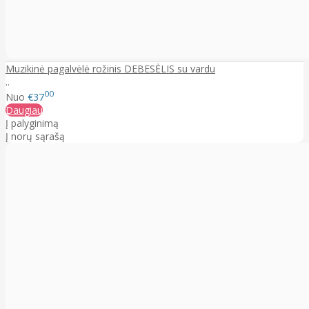
Muzikinė pagalvėlė rožinis DEBESĖLIS su vardu
..
00
Nuo
€37
Daugiau
Į palyginimą
Į norų sąrašą