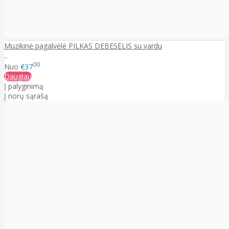
Muzikinė pagalvėlė PILKAS DEBESĖLIS su vardu
..
00
Nuo
€37
Daugiau
Į palyginimą
Į norų sąrašą