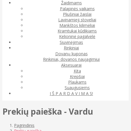
Žaidimams
Palapinės vaikams
Pliušiniai žaislai
Lavinamieji stoveliai
Mankštos kilimėliai
Kramtukai kūdikiams
Kelioninė pagalvėlė
Siuvinėjimas
Rinkiniai
Dovanų kuponas
Rinkiniai, dovanos naujagimiui
Aksesuarai
Kita
Krepšiai
Plaukams
Suaugusiems
I Š P A R D A V I M A S!
Prekių paieška - Vardu
Pagrindinis
Prekių paieška