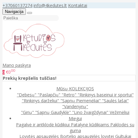
+37060137274
info@4kedutes.lt
Kontaktai
Navigacija
Mano paskyra
00
€0
0
Prekių krepšelis tuščias!
Mūsų KOLEKCIJOS
"Debesų"
"Paslapčių"
"Retro"
"Rinkinys baseinui ir sportui"
"Rinkinys darželiui"
"Sapnų Piemenėliai"
"Saulės lašai"
"Vandenynų"
"Girių"
"Sapnų Gaudyklė"
"Lino žvaigždynai"
Vežimėliui
Miegui
Pagalvė ir antklodė kūdikiui
Patalynė kūdikiams
Paklodės su
guma
Lovytės apsaugėlės
Bortelio apsaugėlės lovytei
Gultukai