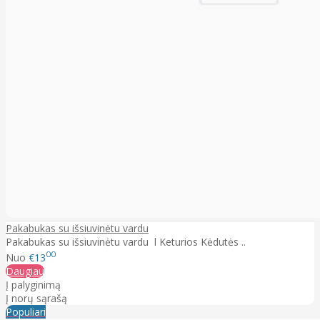
Pakabukas su išsiuvinėtu vardu
Pakabukas su išsiuvinėtu vardu l Keturios Kėdutės ..
00
Nuo
€13
Daugiau
Į palyginimą
Į norų sąrašą
Populiari