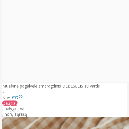
Muzikinė pagalvėlė smaragdinis DEBESĖLIS su vardu
..
00
Nuo
€37
Daugiau
Į palyginimą
Į norų sąrašą