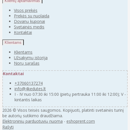
Klientų aptarnavimas
Visos prekės
Prekės su nuolaida
Dovanų kuponai
Svetainės medis
Kontaktai
Klientams
Klientams
Užsakymų istorija
Norų sąrašas
Kontaktai
+37060137274
info@4kedutes.lt
I - IV nuo 07:30 iki 15:00 (pietų pertrauka 11:00 iki 12:00); V -
kintantis laikas
2026 © Visos teisės saugomos. Kopijuoti, platinti svetainės turinį
be autorių sutikimo draudžiama.
Elektroninių parduotuvių nuoma
-
eshoprent.com
Rašyti