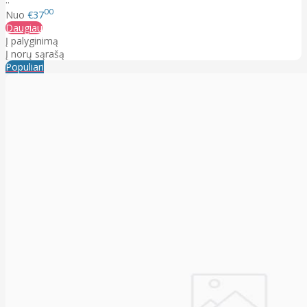
00
Nuo
€37
Daugiau
Į palyginimą
Į norų sąrašą
Populiari