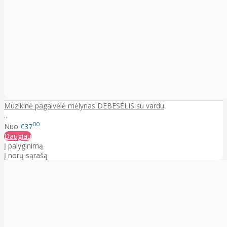
Muzikinė pagalvėlė mėlynas DEBESĖLIS su vardu
..
00
Nuo
€37
Daugiau
Į palyginimą
Į norų sąrašą