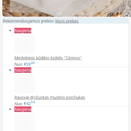
Rekomenduojamos prekės
Visos prekės
Naujiena
Medvilninis kūdikio lizdelis "Citrinos"
00
Nuo
€59
Naujiena
Rausvai dryžuotas muslino pončiukas
50
Nuo
€42
Naujiena