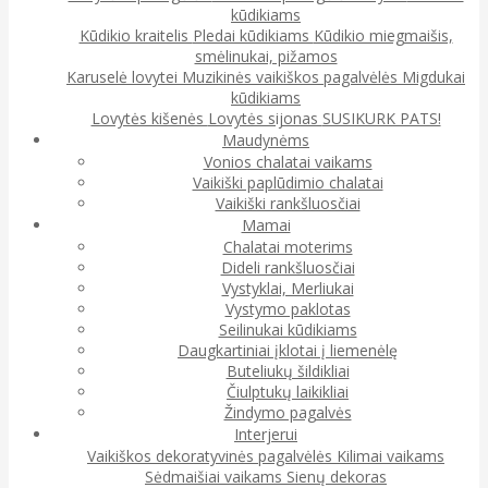
kūdikiams
Kūdikio kraitelis
Pledai kūdikiams
Kūdikio miegmaišis,
smėlinukai, pižamos
Karuselė lovytei
Muzikinės vaikiškos pagalvėlės
Migdukai
kūdikiams
Lovytės kišenės
Lovytės sijonas
SUSIKURK PATS!
Maudynėms
Vonios chalatai vaikams
Vaikiški paplūdimio chalatai
Vaikiški rankšluosčiai
Mamai
Chalatai moterims
Dideli rankšluosčiai
Vystyklai, Merliukai
Vystymo paklotas
Seilinukai kūdikiams
Daugkartiniai įklotai į liemenėlę
Buteliukų šildikliai
Čiulptukų laikikliai
Žindymo pagalvės
Interjerui
Vaikiškos dekoratyvinės pagalvėlės
Kilimai vaikams
Sėdmaišiai vaikams
Sienų dekoras