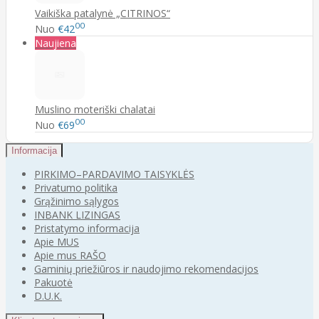
Vaikiška patalynė „CITRINOS“
00
Nuo
€42
Naujiena
Muslino moteriški chalatai
00
Nuo
€69
Informacija
PIRKIMO–PARDAVIMO TAISYKLĖS
Privatumo politika
Grąžinimo sąlygos
INBANK LIZINGAS
Pristatymo informacija
Apie MUS
Apie mus RAŠO
Gaminių priežiūros ir naudojimo rekomendacijos
Pakuotė
D.U.K.