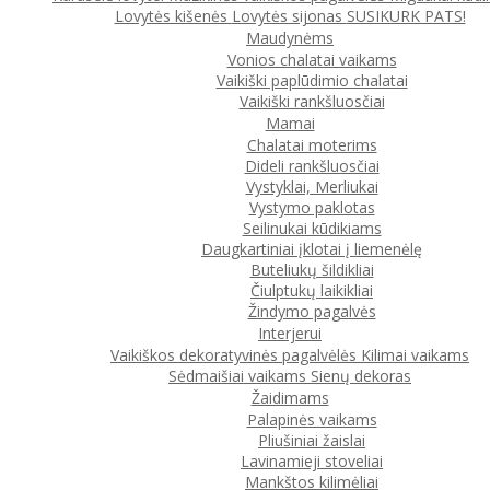
Lovytės kišenės
Lovytės sijonas
SUSIKURK PATS!
Maudynėms
Vonios chalatai vaikams
Vaikiški paplūdimio chalatai
Vaikiški rankšluosčiai
Mamai
Chalatai moterims
Dideli rankšluosčiai
Vystyklai, Merliukai
Vystymo paklotas
Seilinukai kūdikiams
Daugkartiniai įklotai į liemenėlę
Buteliukų šildikliai
Čiulptukų laikikliai
Žindymo pagalvės
Interjerui
Vaikiškos dekoratyvinės pagalvėlės
Kilimai vaikams
Sėdmaišiai vaikams
Sienų dekoras
Žaidimams
Palapinės vaikams
Pliušiniai žaislai
Lavinamieji stoveliai
Mankštos kilimėliai