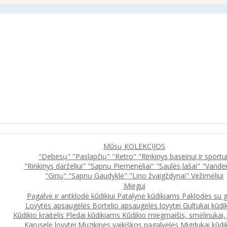
Mūsų KOLEKCIJOS
"Debesų"
"Paslapčių"
"Retro"
"Rinkinys baseinui ir sportu
"Rinkinys darželiui"
"Sapnų Piemenėliai"
"Saulės lašai"
"Vande
"Girių"
"Sapnų Gaudyklė"
"Lino žvaigždynai"
Vežimėliui
Miegui
Pagalvė ir antklodė kūdikiui
Patalynė kūdikiams
Paklodės su 
Lovytės apsaugėlės
Bortelio apsaugėlės lovytei
Gultukai kūdi
Kūdikio kraitelis
Pledai kūdikiams
Kūdikio miegmaišis, smėlinukai
Karuselė lovytei
Muzikinės vaikiškos pagalvėlės
Migdukai kūdi