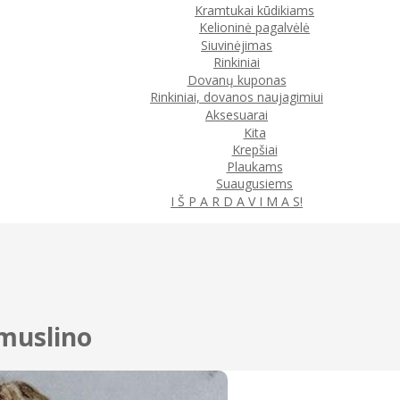
Kramtukai kūdikiams
Kelioninė pagalvėlė
Siuvinėjimas
Rinkiniai
Dovanų kuponas
Rinkiniai, dovanos naujagimiui
Aksesuarai
Kita
Krepšiai
Plaukams
Suaugusiems
I Š P A R D A V I M A S!
 muslino