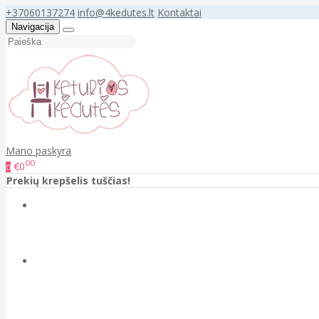
+37060137274
info@4kedutes.lt
Kontaktai
Navigacija
Mano paskyra
00
€0
0
Prekių krepšelis tuščias!