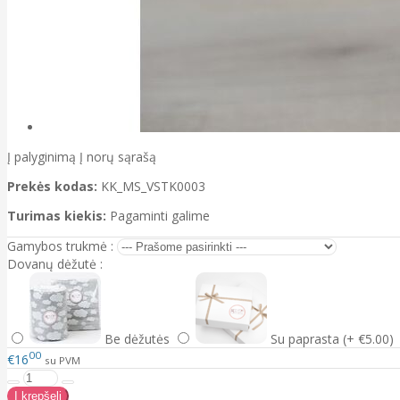
Į palyginimą
Į norų sąrašą
Prekės kodas:
KK_MS_VSTK0003
Turimas kiekis:
Pagaminti galime
Gamybos trukmė :
Dovanų dėžutė :
Be dėžutės
Su paprasta (+ €5.00)
00
€16
su PVM