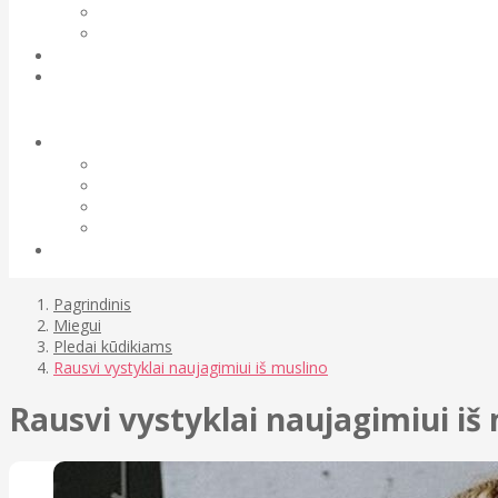
Pagrindinis
Miegui
Pledai kūdikiams
Rausvi vystyklai naujagimiui iš muslino
Rausvi vystyklai naujagimiui iš