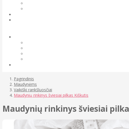
Pagrindinis
Maudynėms
Vaikiški rankšluosčiai
Maudynių rinkinys šviesiai pilkas Kiškutis
Maudynių rinkinys šviesiai pilka