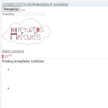
+37060137274
info@4kedutes.lt
Kontaktai
Navigacija
Mano paskyra
00
€0
0
Prekių krepšelis tuščias!