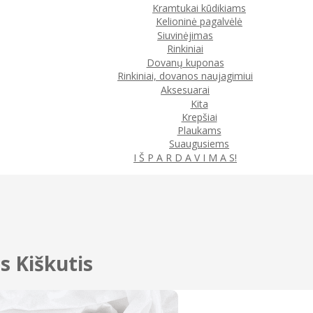
Kramtukai kūdikiams
Kelioninė pagalvėlė
Siuvinėjimas
Rinkiniai
Dovanų kuponas
Rinkiniai, dovanos naujagimiui
Aksesuarai
Kita
Krepšiai
Plaukams
Suaugusiems
I Š P A R D A V I M A S!
s Kiškutis