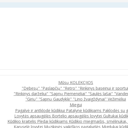
Mūsų KOLEKCIJOS
"Debesų"
"Paslapčių"
"Retro"
"Rinkinys baseinui ir sportu
"Rinkinys darželiui"
"Sapnų Piemenėliai"
"Saulės lašai"
"Vande
"Girių"
"Sapnų Gaudyklė"
"Lino žvaigždynai"
Vežimėliui
Miegui
Pagalvė ir antklodė kūdikiui
Patalynė kūdikiams
Paklodės su 
Lovytės apsaugėlės
Bortelio apsaugėlės lovytei
Gultukai kūdi
Kūdikio kraitelis
Pledai kūdikiams
Kūdikio miegmaišis, smėlinukai
Karuselė lovytei
Muzikinės vaikiškos pagalvėlės
Migdukai kūdi