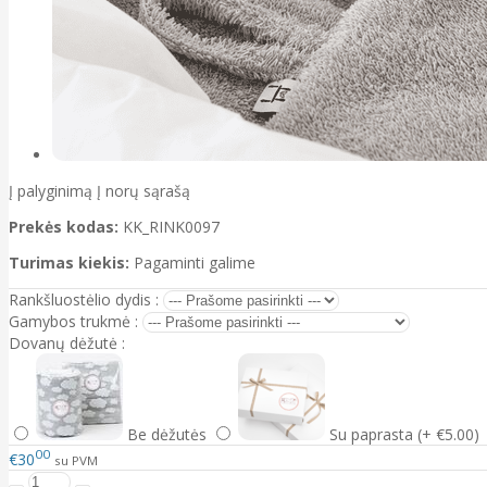
Į palyginimą
Į norų sąrašą
Prekės kodas:
KK_RINK0097
Turimas kiekis:
Pagaminti galime
Rankšluostėlio dydis :
Gamybos trukmė :
Dovanų dėžutė :
Be dėžutės
Su paprasta (+ €5.00)
00
€30
su PVM