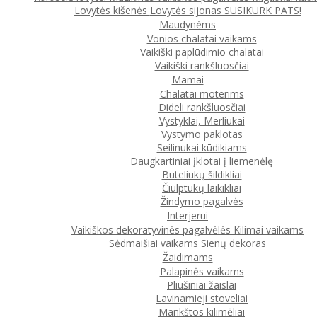
Lovytės kišenės
Lovytės sijonas
SUSIKURK PATS!
Maudynėms
Vonios chalatai vaikams
Vaikiški paplūdimio chalatai
Vaikiški rankšluosčiai
Mamai
Chalatai moterims
Dideli rankšluosčiai
Vystyklai, Merliukai
Vystymo paklotas
Seilinukai kūdikiams
Daugkartiniai įklotai į liemenėlę
Buteliukų šildikliai
Čiulptukų laikikliai
Žindymo pagalvės
Interjerui
Vaikiškos dekoratyvinės pagalvėlės
Kilimai vaikams
Sėdmaišiai vaikams
Sienų dekoras
Žaidimams
Palapinės vaikams
Pliušiniai žaislai
Lavinamieji stoveliai
Mankštos kilimėliai