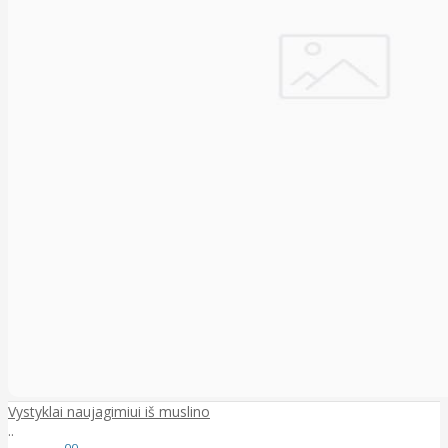
Vystyklai naujagimiui iš muslino
..
00