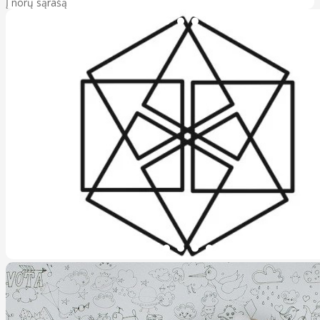
Į norų sąrašą