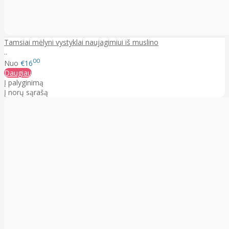
Tamsiai mėlyni vystyklai naujagimiui iš muslino
..
00
Nuo
€16
Daugiau
Į palyginimą
Į norų sąrašą