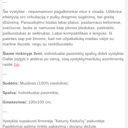
---
Šie vystyklai - nepamainomi pagalbininkai visur ir visada. Užtikrina
efektyvią oro cirkuliaciją ir puikų drėgmės sugėrimą, bei greitą
džiūvimą. Panaudojimo būdas labai platus: pasitarnaus kelionese,
svečiuose, lauke ar namuose kaip plonas pledukas, paklotėlis,
pašluostukas ar seilinukas. Labai kompaktiškas ir lengvas. Iš
patirties taip pat žinome, kad net užpakaliuką mieliau valyti su
marline šluoste, negu su rankšluostėliu.
Šiame rinkinyje 3vnt.
individualiai pasirinktų spalvų dideli vystyklai.
Galite įsygyti ir atskirai po vieną, visą vystyklų/merliukų asortimentą
rasite
čia.
---
Sudėtis:
Muslinas (100% medvilnė);
Spalva:
Individualiai pasirinkta;
Išmatavimai:
100x100 cm;
---
Vystyklai supakuoti firminėje "Keturių Kėdučių" pakuotėje.
Papildomai galima rinktis pakavimą į dovanų dėžutę.