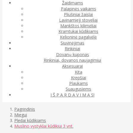
Žaidimams
Palapinės vaikams
Pliušiniai žaislai
Lavinamieji stoveliai
Mankštos kilimėliai
Kramtukai kūdikiams
Kelioninė pagalvėlė
Siuvinėjimas
Rinkiniai
Dovanų kuponas
Rinkiniai, dovanos naujagimiui
Aksesuarai
Kita
Krepšiai
Plaukams
Suaugusiems
I Š P A R D A V I M A S!
Pagrindinis
Miegui
Pledai kūdikiams
Muslino vystyklai kūdikiui 3 vnt.