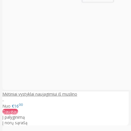
Mėtiniai vystyklai naujagimiui iš muslino
..
00
Nuo
€16
Daugiau
Į palyginimą
Į norų sąrašą