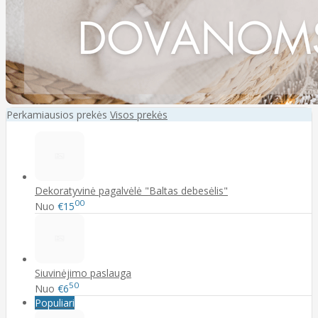
Perkamiausios prekės
Visos prekės
Dekoratyvinė pagalvėlė "Baltas debesėlis"
00
Nuo
€15
Siuvinėjimo paslauga
50
Nuo
€6
Populiari