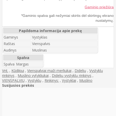
Gaminio priežiūra
*Gaminio spalva gali nežymiai skirtis dėl skirtingų ekrano
nustatymų.
Papildoma informacija apie prekę
Gaminys
Vystyklas
Raštas
Vienspalvis
Audinys
Muslinas
Spalva
Spalva
Margas
Vnt.
,
Kūdikiui
,
Vienspalviai maži merliukai
,
Didelių
,
Vystyklų
rinkinys
,
Muslino vytykliukai
,
Didelių vystyklų rinkinys
,
VIENSPALVIŲ
,
Vystyklų
,
Rinkinys:
,
Vystyklai
,
Muslino
Susijusios prekės