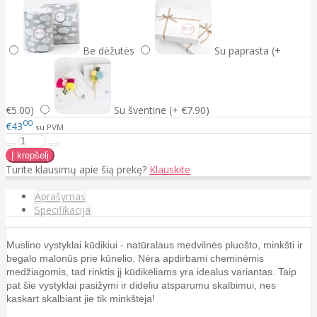
Be dėžutės
Su paprasta (+
€5.00)
Su šventine (+ €7.90)
00
€43
su PVM
Turite klausimų apie šią prekę?
Klauskite
Aprašymas
Specifikacija
Muslino vystyklai kūdikiui - natūralaus medvilnės pluošto, minkšti ir
begalo malonūs prie kūnelio. Nėra apdirbami cheminėmis
medžiagomis, tad rinktis jį kūdikėliams yra idealus variantas. Taip
pat šie vystyklai pasižymi ir dideliu atsparumu skalbimui, nes
kaskart skalbiant jie tik minkštėja!