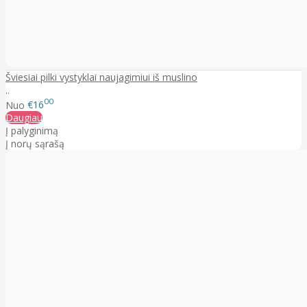
Šviesiai pilki vystyklai naujagimiui iš muslino
..
00
Nuo
€16
Daugiau
Į palyginimą
Į norų sąrašą