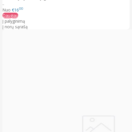
..
00
Nuo
€16
Daugiau
Į palyginimą
Į norų sąrašą