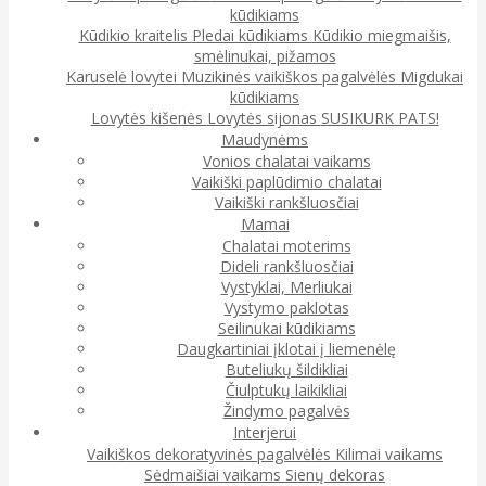
kūdikiams
Kūdikio kraitelis
Pledai kūdikiams
Kūdikio miegmaišis,
smėlinukai, pižamos
Karuselė lovytei
Muzikinės vaikiškos pagalvėlės
Migdukai
kūdikiams
Lovytės kišenės
Lovytės sijonas
SUSIKURK PATS!
Maudynėms
Vonios chalatai vaikams
Vaikiški paplūdimio chalatai
Vaikiški rankšluosčiai
Mamai
Chalatai moterims
Dideli rankšluosčiai
Vystyklai, Merliukai
Vystymo paklotas
Seilinukai kūdikiams
Daugkartiniai įklotai į liemenėlę
Buteliukų šildikliai
Čiulptukų laikikliai
Žindymo pagalvės
Interjerui
Vaikiškos dekoratyvinės pagalvėlės
Kilimai vaikams
Sėdmaišiai vaikams
Sienų dekoras