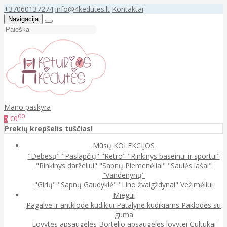
+37060137274
info@4kedutes.lt
Kontaktai
Navigacija
Mano paskyra
00
€0
0
Prekių krepšelis tuščias!
Mūsų KOLEKCIJOS
"Debesų"
"Paslapčių"
"Retro"
"Rinkinys baseinui ir sportui"
"Rinkinys darželiui"
"Sapnų Piemenėliai"
"Saulės lašai"
"Vandenynų"
"Girių"
"Sapnų Gaudyklė"
"Lino žvaigždynai"
Vežimėliui
Miegui
Pagalvė ir antklodė kūdikiui
Patalynė kūdikiams
Paklodės su
guma
Lovytės apsaugėlės
Bortelio apsaugėlės lovytei
Gultukai