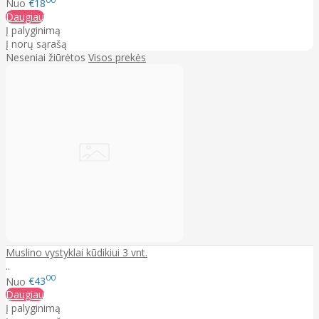
Nuo
€18
Daugiau
Į palyginimą
Į norų sąrašą
Neseniai žiūrėtos
Visos prekės
Muslino vystyklai kūdikiui 3 vnt.
..
00
Nuo
€43
Daugiau
Į palyginimą