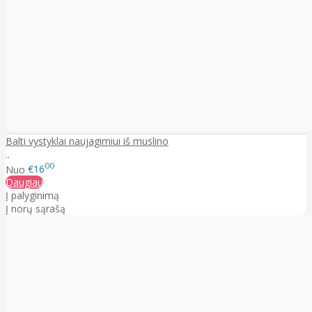
Balti vystyklai naujagimiui iš muslino
..
00
Nuo
€16
Daugiau
Į palyginimą
Į norų sąrašą