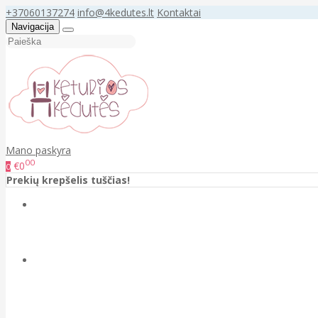
+37060137274
info@4kedutes.lt
Kontaktai
Navigacija
Mano paskyra
00
€0
0
Prekių krepšelis tuščias!