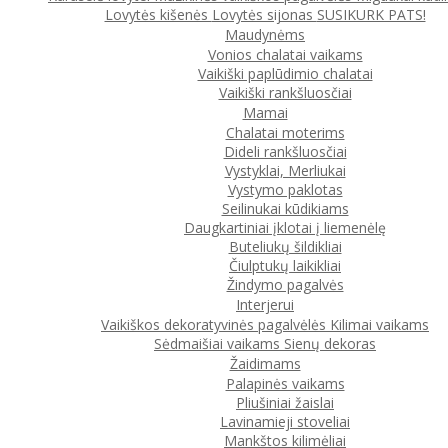
Lovytės kišenės
Lovytės sijonas
SUSIKURK PATS!
Maudynėms
Vonios chalatai vaikams
Vaikiški paplūdimio chalatai
Vaikiški rankšluosčiai
Mamai
Chalatai moterims
Dideli rankšluosčiai
Vystyklai, Merliukai
Vystymo paklotas
Seilinukai kūdikiams
Daugkartiniai įklotai į liemenėlę
Buteliukų šildikliai
Čiulptukų laikikliai
Žindymo pagalvės
Interjerui
Vaikiškos dekoratyvinės pagalvėlės
Kilimai vaikams
Sėdmaišiai vaikams
Sienų dekoras
Žaidimams
Palapinės vaikams
Pliušiniai žaislai
Lavinamieji stoveliai
Mankštos kilimėliai