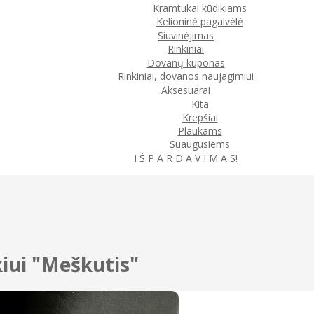
Kramtukai kūdikiams
Kelioninė pagalvėlė
Siuvinėjimas
Rinkiniai
Dovanų kuponas
Rinkiniai, dovanos naujagimiui
Aksesuarai
Kita
Krepšiai
Plaukams
Suaugusiems
I Š P A R D A V I M A S!
iui "Meškutis"