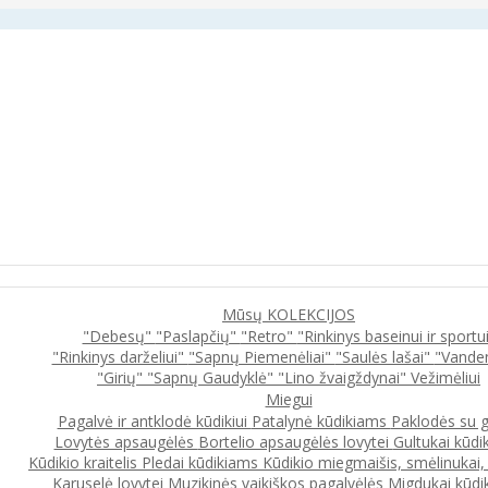
Mūsų KOLEKCIJOS
"Debesų"
"Paslapčių"
"Retro"
"Rinkinys baseinui ir sportu
"Rinkinys darželiui"
"Sapnų Piemenėliai"
"Saulės lašai"
"Vande
"Girių"
"Sapnų Gaudyklė"
"Lino žvaigždynai"
Vežimėliui
Miegui
Pagalvė ir antklodė kūdikiui
Patalynė kūdikiams
Paklodės su 
Lovytės apsaugėlės
Bortelio apsaugėlės lovytei
Gultukai kūdi
Kūdikio kraitelis
Pledai kūdikiams
Kūdikio miegmaišis, smėlinukai
Karuselė lovytei
Muzikinės vaikiškos pagalvėlės
Migdukai kūdi