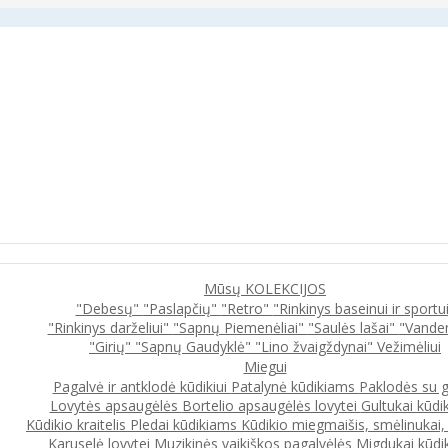
Mūsų KOLEKCIJOS
"Debesų"
"Paslapčių"
"Retro"
"Rinkinys baseinui ir sportu
"Rinkinys darželiui"
"Sapnų Piemenėliai"
"Saulės lašai"
"Vande
"Girių"
"Sapnų Gaudyklė"
"Lino žvaigždynai"
Vežimėliui
Miegui
Pagalvė ir antklodė kūdikiui
Patalynė kūdikiams
Paklodės su 
Lovytės apsaugėlės
Bortelio apsaugėlės lovytei
Gultukai kūdi
Kūdikio kraitelis
Pledai kūdikiams
Kūdikio miegmaišis, smėlinukai
Karuselė lovytei
Muzikinės vaikiškos pagalvėlės
Migdukai kūdi