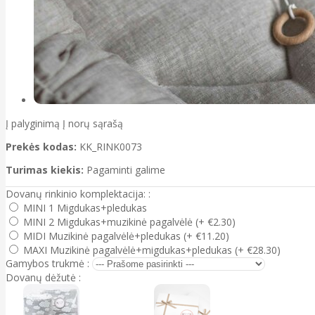
Į palyginimą
Į norų sąrašą
Prekės kodas:
KK_RINK0073
Turimas kiekis:
Pagaminti galime
Dovanų rinkinio komplektacija: :
MINI 1 Migdukas+pledukas
MINI 2 Migdukas+muzikinė pagalvėlė (+ €2.30)
MIDI Muzikinė pagalvėlė+pledukas (+ €11.20)
MAXI Muzikinė pagalvėlė+migdukas+pledukas (+ €28.30)
Gamybos trukmė :
Dovanų dėžutė :