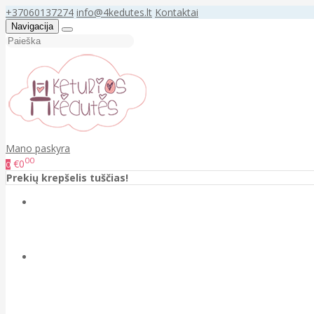
+37060137274
info@4kedutes.lt
Kontaktai
Navigacija
Mano paskyra
00
€0
0
Prekių krepšelis tuščias!