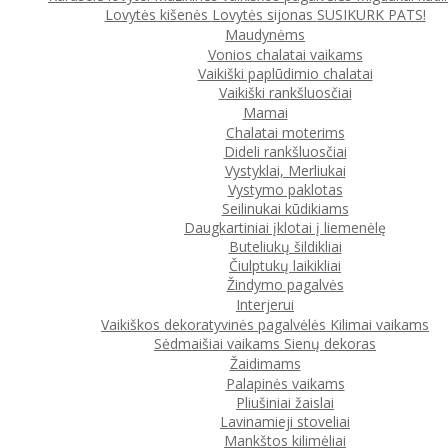
Lovytės kišenės
Lovytės sijonas
SUSIKURK PATS!
Maudynėms
Vonios chalatai vaikams
Vaikiški paplūdimio chalatai
Vaikiški rankšluosčiai
Mamai
Chalatai moterims
Dideli rankšluosčiai
Vystyklai, Merliukai
Vystymo paklotas
Seilinukai kūdikiams
Daugkartiniai įklotai į liemenėlę
Buteliukų šildikliai
Čiulptukų laikikliai
Žindymo pagalvės
Interjerui
Vaikiškos dekoratyvinės pagalvėlės
Kilimai vaikams
Sėdmaišiai vaikams
Sienų dekoras
Žaidimams
Palapinės vaikams
Pliušiniai žaislai
Lavinamieji stoveliai
Mankštos kilimėliai