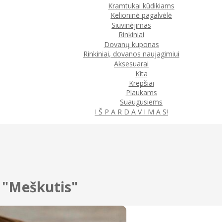
Kramtukai kūdikiams
Kelioninė pagalvėlė
Siuvinėjimas
Rinkiniai
Dovanų kuponas
Rinkiniai, dovanos naujagimiui
Aksesuarai
Kita
Krepšiai
Plaukams
Suaugusiems
I Š P A R D A V I M A S!
s "Meškutis"