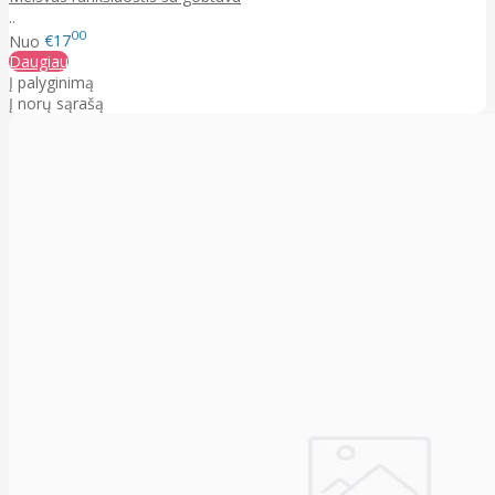
..
00
Nuo
€17
Daugiau
Į palyginimą
Į norų sąrašą