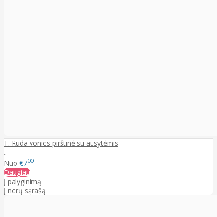
T. Ruda vonios pirštinė su ausytėmis
..
00
Nuo
€7
Daugiau
Į palyginimą
Į norų sąrašą