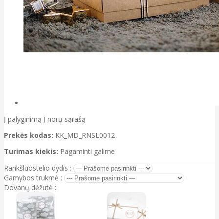
Į palyginimą
Į norų sąrašą
Prekės kodas:
KK_MD_RNSL0012
Turimas kiekis:
Pagaminti galime
Rankšluostėlio dydis :
Gamybos trukmė :
Dovanų dėžutė :