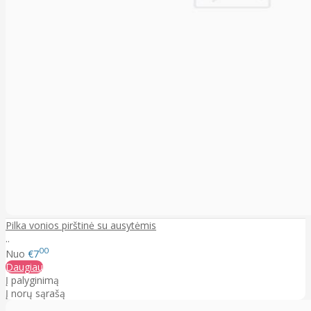
Pilka vonios pirštinė su ausytėmis
..
00
Nuo
€7
Daugiau
Į palyginimą
Į norų sąrašą