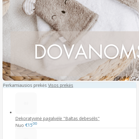
Perkamiausios prekės
Visos prekės
Dekoratyvinė pagalvėlė "Baltas debesėlis"
00
Nuo
€15