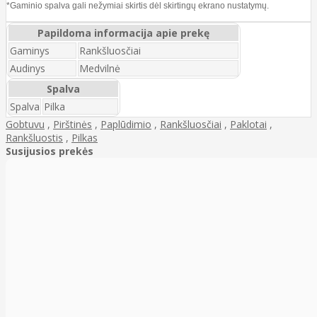
*Gaminio spalva gali nežymiai skirtis dėl skirtingų ekrano nustatymų.
Papildoma informacija apie prekę
Gaminys
Rankšluosčiai
Audinys
Medvilnė
Spalva
Spalva
Pilka
Gobtuvu
,
Pirštinės
,
Paplūdimio
,
Rankšluosčiai
,
Paklotai
,
Rankšluostis
,
Pilkas
Susijusios prekės