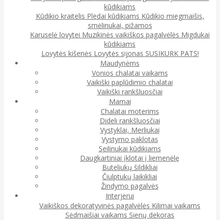
kūdikiams
Kūdikio kraitelis
Pledai kūdikiams
Kūdikio miegmaišis,
smėlinukai, pižamos
Karuselė lovytei
Muzikinės vaikiškos pagalvėlės
Migdukai
kūdikiams
Lovytės kišenės
Lovytės sijonas
SUSIKURK PATS!
Maudynėms
Vonios chalatai vaikams
Vaikiški paplūdimio chalatai
Vaikiški rankšluosčiai
Mamai
Chalatai moterims
Dideli rankšluosčiai
Vystyklai, Merliukai
Vystymo paklotas
Seilinukai kūdikiams
Daugkartiniai įklotai į liemenėlę
Buteliukų šildikliai
Čiulptukų laikikliai
Žindymo pagalvės
Interjerui
Vaikiškos dekoratyvinės pagalvėlės
Kilimai vaikams
Sėdmaišiai vaikams
Sienų dekoras