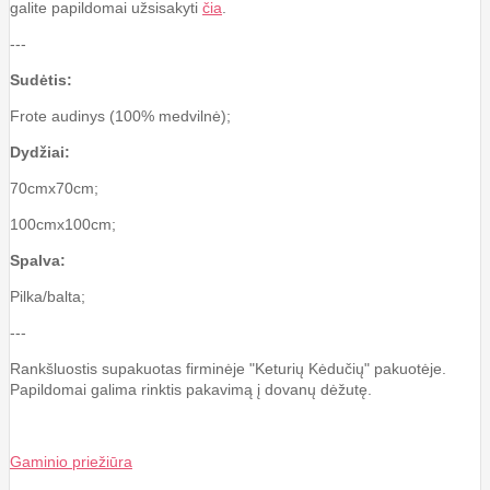
galite papildomai užsisakyti
čia
.
---
Sudėtis:
Frote audinys (100% medvilnė);
Dydžiai:
70cmx70cm;
100cmx100cm;
Spalva:
Pilka/balta;
---
Rankšluostis supakuotas firminėje "Keturių Kėdučių" pakuotėje.
Papildomai galima rinktis pakavimą į dovanų dėžutę.
Gaminio priežiūra