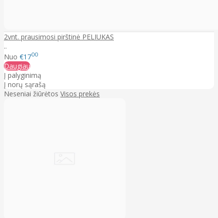
2vnt. prausimosi pirštinė PELIUKAS
..
00
Nuo
€17
Daugiau
Į palyginimą
Į norų sąrašą
Neseniai žiūrėtos
Visos prekės