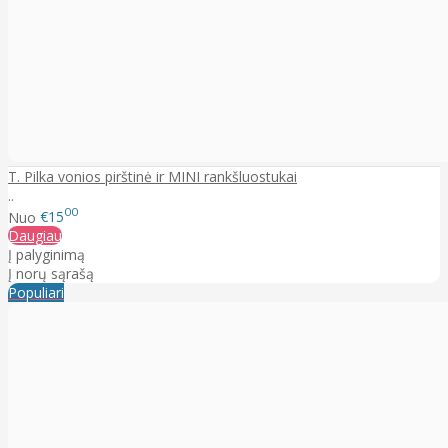
T. Pilka vonios pirštinė ir MINI rankšluostukai
..
00
Nuo
€15
Daugiau
Į palyginimą
Į norų sąrašą
Populiari