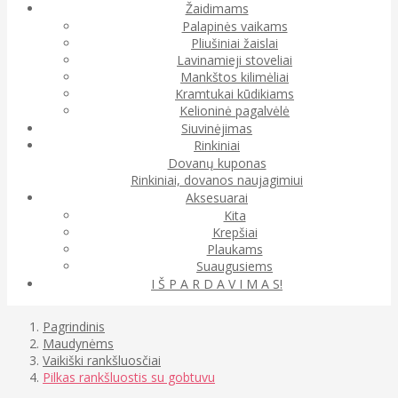
Žaidimams
Palapinės vaikams
Pliušiniai žaislai
Lavinamieji stoveliai
Mankštos kilimėliai
Kramtukai kūdikiams
Kelioninė pagalvėlė
Siuvinėjimas
Rinkiniai
Dovanų kuponas
Rinkiniai, dovanos naujagimiui
Aksesuarai
Kita
Krepšiai
Plaukams
Suaugusiems
I Š P A R D A V I M A S!
Pagrindinis
Maudynėms
Vaikiški rankšluosčiai
Pilkas rankšluostis su gobtuvu