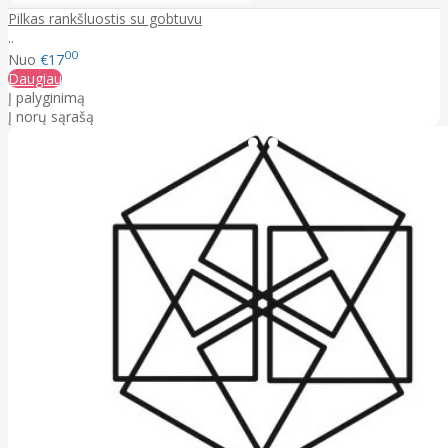
Pilkas rankšluostis su gobtuvu
..
00
Nuo
€17
Daugiau
Į palyginimą
Į norų sąrašą