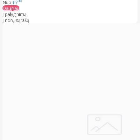
00
Nuo
€7
Daugiau
Į palyginimą
Į norų sąrašą