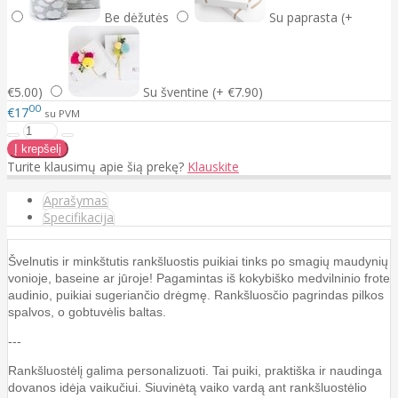
Be dėžutės
Su paprasta (+
€5.00)
Su šventine (+ €7.90)
00
€17
su PVM
Turite klausimų apie šią prekę?
Klauskite
Aprašymas
Specifikacija
Švelnutis ir minkštutis rankšluostis puikiai tinks po smagių maudynių
vonioje, baseine ar jūroje! Pagamintas iš kokybiško medvilninio frote
audinio, puikiai sugeriančio drėgmę. Rankšluosčio pagrindas pilkos
spalvos, o gobtuvėlis baltas.
---
Rankšluostėlį galima personalizuoti. Tai puiki, praktiška ir naudinga
dovanos idėja vaikučiui. Siuvinėtą vaiko vardą ant rankšluostėlio