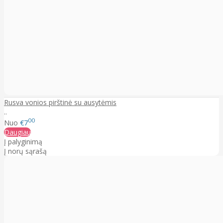
Rusva vonios pirštinė su ausytėmis
..
00
Nuo
€7
Daugiau
Į palyginimą
Į norų sąrašą