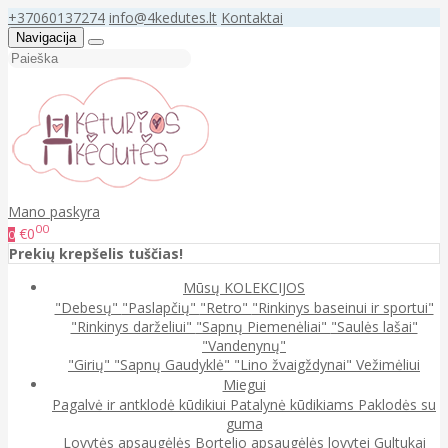
+37060137274
info@4kedutes.lt
Kontaktai
Navigacija
Mano paskyra
00
€0
0
Prekių krepšelis tuščias!
Mūsų KOLEKCIJOS
"Debesų"
"Paslapčių"
"Retro"
"Rinkinys baseinui ir sportui"
"Rinkinys darželiui"
"Sapnų Piemenėliai"
"Saulės lašai"
"Vandenynų"
"Girių"
"Sapnų Gaudyklė"
"Lino žvaigždynai"
Vežimėliui
Miegui
Pagalvė ir antklodė kūdikiui
Patalynė kūdikiams
Paklodės su
guma
Lovytės apsaugėlės
Bortelio apsaugėlės lovytei
Gultukai