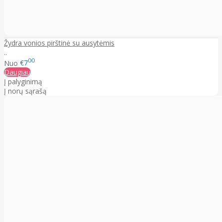
Žydra vonios pirštinė su ausytėmis
..
00
Nuo
€7
Daugiau
Į palyginimą
Į norų sąrašą