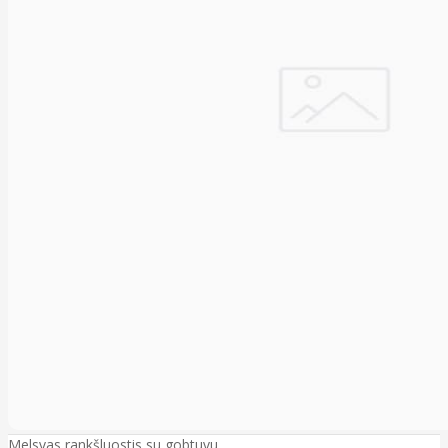
Melsvas rankšluostis su gobtuvu