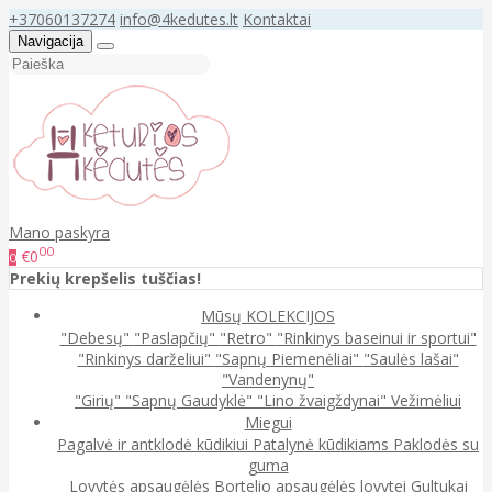
+37060137274
info@4kedutes.lt
Kontaktai
Navigacija
Mano paskyra
00
€0
0
Prekių krepšelis tuščias!
Mūsų KOLEKCIJOS
"Debesų"
"Paslapčių"
"Retro"
"Rinkinys baseinui ir sportui"
"Rinkinys darželiui"
"Sapnų Piemenėliai"
"Saulės lašai"
"Vandenynų"
"Girių"
"Sapnų Gaudyklė"
"Lino žvaigždynai"
Vežimėliui
Miegui
Pagalvė ir antklodė kūdikiui
Patalynė kūdikiams
Paklodės su
guma
Lovytės apsaugėlės
Bortelio apsaugėlės lovytei
Gultukai