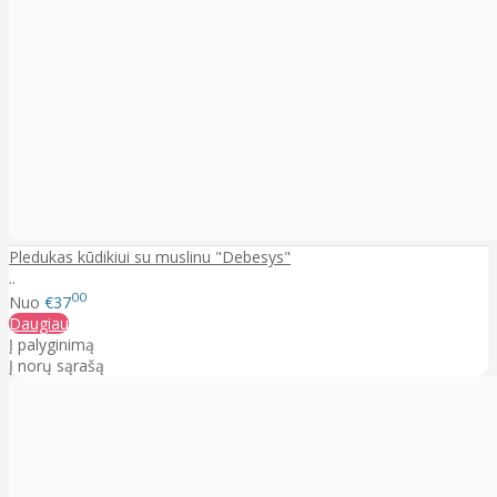
Pledukas kūdikiui su muslinu "Debesys"
..
00
Nuo
€37
Daugiau
Į palyginimą
Į norų sąrašą