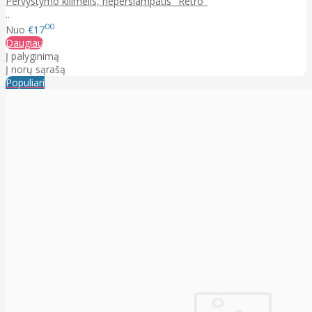
Pervystymo kilimėlis, neperšlampatis "Retro"
..
00
Nuo
€17
Daugiau
Į palyginimą
Į norų sąrašą
Populiari