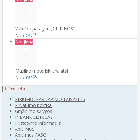
Vaikiška patalynė „CITRINOS“
00
Nuo
€42
Naujiena
Muslino moteriški chalatai
00
Nuo
€69
Informacija
PIRKIMO–PARDAVIMO TAISYKLĖS
Privatumo politika
Grąžinimo sąlygos
INBANK LIZINGAS
Pristatymo informacija
Apie MUS
Apie mus RAŠO