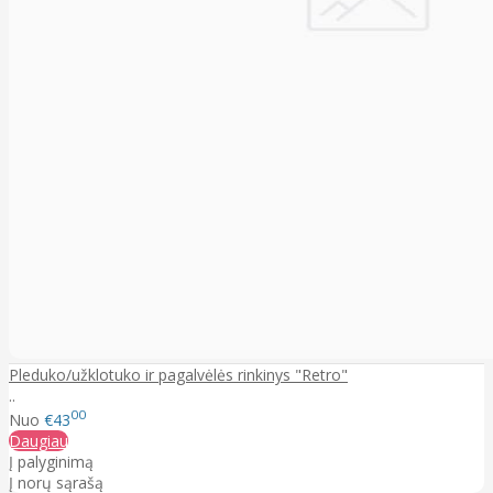
Pleduko/užklotuko ir pagalvėlės rinkinys "Retro"
..
00
Nuo
€43
Daugiau
Į palyginimą
Į norų sąrašą