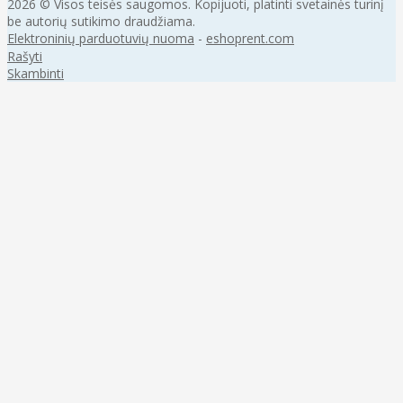
2026 © Visos teisės saugomos. Kopijuoti, platinti svetainės turinį
be autorių sutikimo draudžiama.
Elektroninių parduotuvių nuoma
-
eshoprent.com
Rašyti
Skambinti