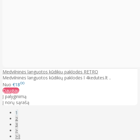
Medvilninės languotos kūdikių paklodės RETRO
Medvilninės languotos kūdikių paklodės l 4kedutes.lt ..
00
Nuo
€18
Daugiau
Į palyginimą
Į norų sąrašą
1
2
3
>
>|