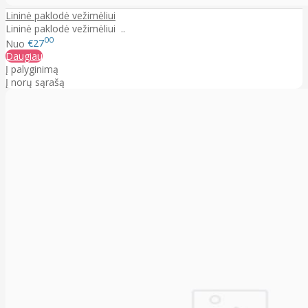
Lininė paklodė vežimėliui
Lininė paklodė vežimėliui ..
00
Nuo
€27
Daugiau
Į palyginimą
Į norų sąrašą