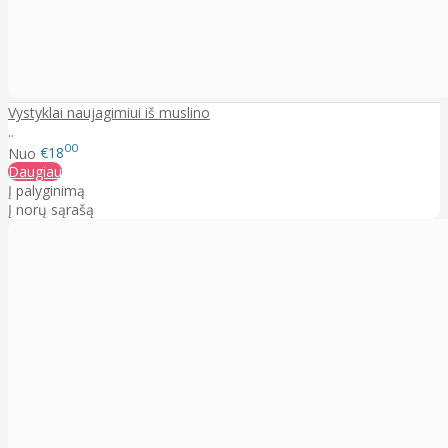
Vystyklai naujagimiui iš muslino
..
00
Nuo
€18
Daugiau
Į palyginimą
Į norų sąrašą