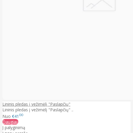
Lininis pledas į vežimėlį "Paslapčių"
Lininis pledas į vežimėlį "Paslapčių" ..
00
Nuo
€41
Daugiau
Į palyginimą