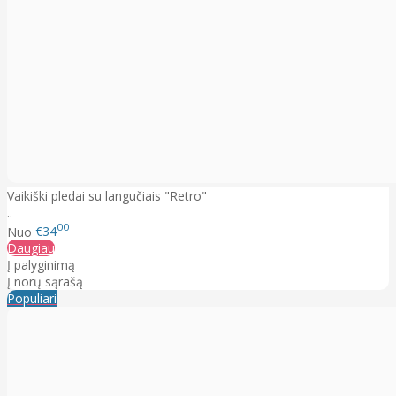
Vaikiški pledai su langučiais "Retro"
..
00
Nuo
€34
Daugiau
Į palyginimą
Į norų sąrašą
Populiari