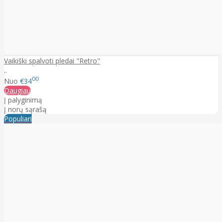
Vaikiški spalvoti pledai "Retro"
..
00
Nuo
€34
Daugiau
Į palyginimą
Į norų sąrašą
Populiari