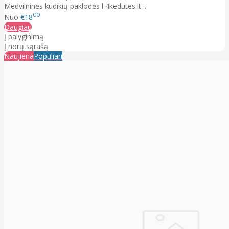
Medvilninės kūdikių paklodės l 4kedutes.lt ..
00
Nuo
€18
Daugiau
Į palyginimą
Į norų sąrašą
Naujiena
Populiari