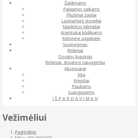
Žaidimams
Palapinės vaikams
Pliušiniai žaislai
Lavinamieji stoveliai
Mankštos kilimėliai
Kramtukai kūdikiams
Kelioninė pagalvėlė
Siuvinėjimas
Rinkiniai
Dovanų kuponas
Rinkiniai, dovanos naujagimiui
Aksesuarai
Kita
Krepšiai
Plaukams
Suaugusiems
I Š P A R D A V I M A S!
Vežimėliui
Pagrindinis
Mūsų KOLEKCIJOS