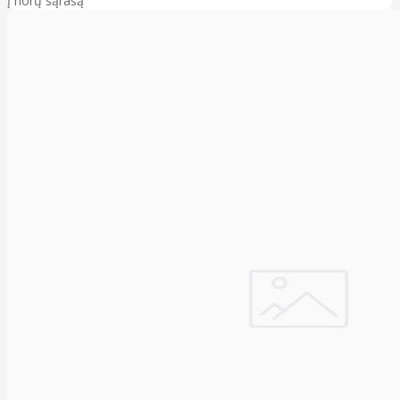
Į norų sąrašą