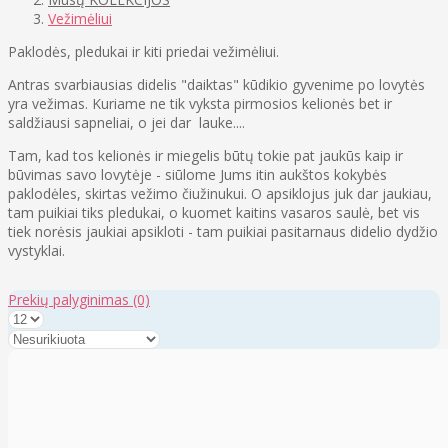
Vežimėliui
Paklodės, pledukai ir kiti priedai vežimėliui.
Antras svarbiausias didelis "daiktas" kūdikio gyvenime po lovytės
yra vežimas. Kuriame ne tik vyksta pirmosios kelionės bet ir
saldžiausi sapneliai, o jei dar lauke....
Tam, kad tos kelionės ir miegelis būtų tokie pat jaukūs kaip ir
būvimas savo lovytėje - siūlome Jums itin aukštos kokybės
paklodėles, skirtas vežimo čiužinukui. O apsiklojus juk dar jaukiau,
tam puikiai tiks pledukai, o kuomet kaitins vasaros saulė, bet vis
tiek norėsis jaukiai apsikloti - tam puikiai pasitarnaus didelio dydžio
vystyklai.
Prekių palyginimas
(0)