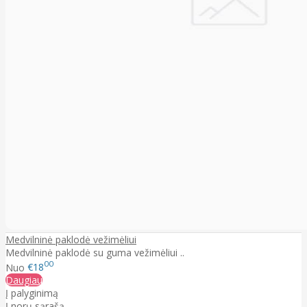
Medvilninė paklodė vežimėliui
Medvilninė paklodė su guma vežimėliui ..
00
Nuo
€18
Daugiau
Į palyginimą
Į norų sąrašą