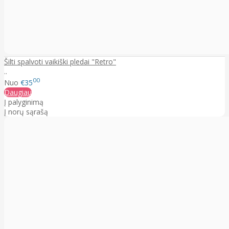
Šilti spalvoti vaikiški pledai "Retro"
..
00
Nuo
€35
Daugiau
Į palyginimą
Į norų sąrašą