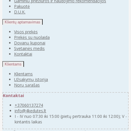
Gaminių priežiūros ir naudojimo rekomendacijos
Pakuotė
D.U.K.
Klientų aptarnavimas
Visos prekės
Prekės su nuolaida
Dovanų kuponai
Svetainės medis
Kontaktai
Klientams
Klientams
Užsakymų istorija
Norų sąrašas
Kontaktai
+37060137274
info@4kedutes.lt
I - IV nuo 07:30 iki 15:00 (pietų pertrauka 11:00 iki 12:00); V -
kintantis laikas