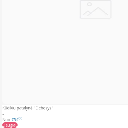
Kūdikių patalynė "Debesys"
..
00
Nuo
€54
Daugiau