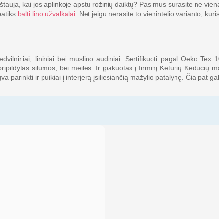
tauja, kai jos aplinkoje apstu rožinių daiktų? Pas mus surasite ne vie
patiks
balti lino užvalkalai
. Net jeigu nerasite to vienintelio varianto, kuri
ilniniai, lininiai bei muslino audiniai. Sertifikuoti pagal Oeko Tex 
pripildytas šilumos, bei meilės. Ir įpakuotas į firminį Keturių Kėdučių m
a parinkti ir puikiai į interjerą įsiliesiančią mažylio patalynę. Čia pat gal