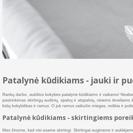
Patalynė kūdikiams - jauki ir p
Rankų darbo, aukštos kokybės patalynė kūdikiams ir vaikams! Neabejoja
pasirinkimas skirtingų audinių, spalvų ir atspalvių, visiems tėveliams l
būtų kokybiškas ir ramus. O juk ramus vaikučio miegas, reiškia ir poil
Patalynė kūdikiams - skirtingiems pore
Mes žinome, kad visi esame skirtingi. Skirtingai auginame ir auklėjam