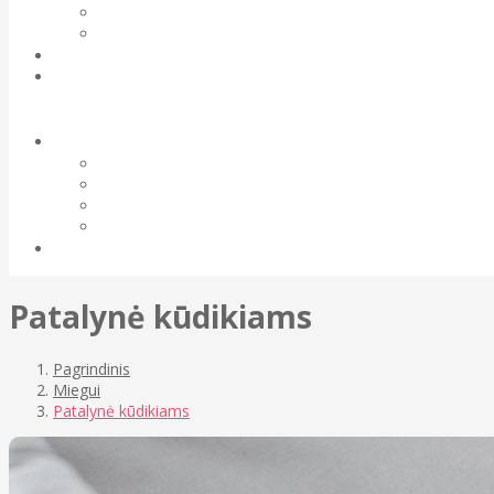
Patalynė kūdikiams
Pagrindinis
Miegui
Patalynė kūdikiams