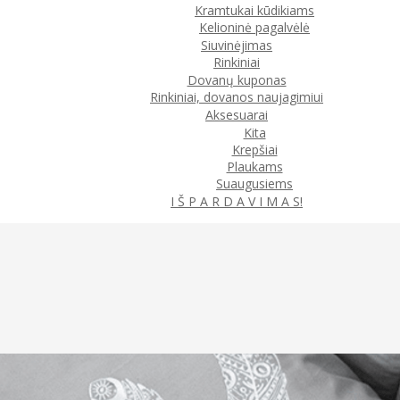
Kramtukai kūdikiams
Kelioninė pagalvėlė
Siuvinėjimas
Rinkiniai
Dovanų kuponas
Rinkiniai, dovanos naujagimiui
Aksesuarai
Kita
Krepšiai
Plaukams
Suaugusiems
I Š P A R D A V I M A S!