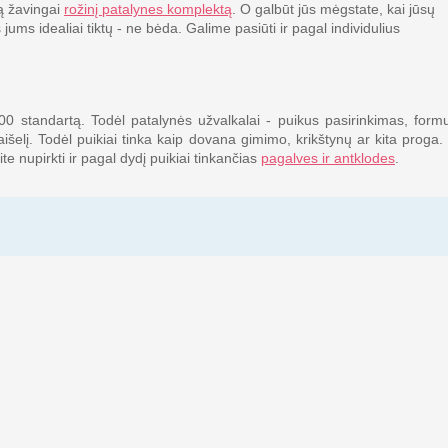
ną žavingai
rožinį patalynes komplektą
. O galbūt jūs mėgstate, kai jūsų
s jums idealiai tiktų - ne bėda. Galime pasiūti ir pagal individulius
100 standartą. Todėl patalynės užvalkalai - puikus pasirinkimas, form
aišelį. Todėl puikiai tinka kaip dovana gimimo, krikštynų ar kita proga.
ite nupirkti ir pagal dydį puikiai tinkančias
pagalves ir antklodes
.