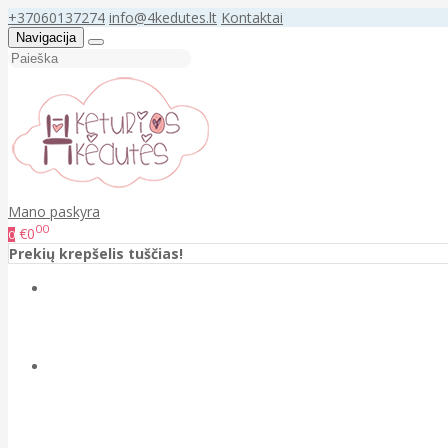
+37060137274
info@4kedutes.lt
Kontaktai
Navigacija
Mano paskyra
00
€0
0
Prekių krepšelis tuščias!