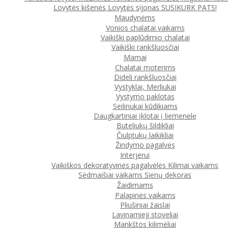
Lovytės kišenės
Lovytės sijonas
SUSIKURK PATS!
Maudynėms
Vonios chalatai vaikams
Vaikiški paplūdimio chalatai
Vaikiški rankšluosčiai
Mamai
Chalatai moterims
Dideli rankšluosčiai
Vystyklai, Merliukai
Vystymo paklotas
Seilinukai kūdikiams
Daugkartiniai įklotai į liemenėlę
Buteliukų šildikliai
Čiulptukų laikikliai
Žindymo pagalvės
Interjerui
Vaikiškos dekoratyvinės pagalvėlės
Kilimai vaikams
Sėdmaišiai vaikams
Sienų dekoras
Žaidimams
Palapinės vaikams
Pliušiniai žaislai
Lavinamieji stoveliai
Mankštos kilimėliai