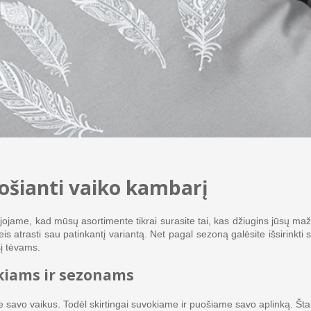
uošianti vaiko kambarį
me, kad mūsų asortimente tikrai surasite tai, kas džiugins jūsų mažylį 
eis atrasti sau patinkantį variantą. Net pagal sezoną galėsite išsirinkti
sį tėvams.
ikiams ir sezonams
e savo vaikus. Todėl skirtingai suvokiame ir puošiame savo aplinką. Šta