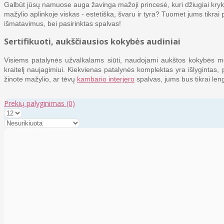
Galbūt jūsų namuose auga žavinga mažoji princesė, kuri džiugiai krykš
mažylio aplinkoje viskas - estetiška, švaru ir tyra? Tuomet jums tikrai 
išmatavimus, bei pasirinktas spalvas!
Sertifikuoti, aukščiausios kokybės audiniai
Visiems patalynės užvalkalams siūti, naudojami aukštos kokybės medv
kraitelį naujagimiui. Kiekvienas patalynės komplektas yra išlygintas, 
žinote mažylio, ar tėvų
kambario interjero
spalvas, jums bus tikrai lengv
Prekių palyginimas
(0)