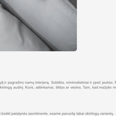
ir pagražins namų interjerą. Subtilūs, minimalistiniai ir ypač jaukūs. 
 skirtingą audinį. Kuris, atitinkamai, šildys ar vėsins. Tam, kad mažylio 
i kodėl patalynės asortimente, esame paruošę labai skirtingų variantų.