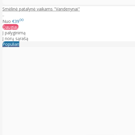
Smėlinė patalynė vaikams "Vandenynai"
..
00
Nuo
€39
Daugiau
Į palyginimą
Į norų sąrašą
Populiari