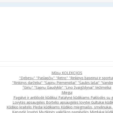
Mūsų KOLEKCIJOS
"Debesų"
"Paslapčių"
"Retro"
"Rinkinys baseinui ir sportu
"Rinkinys darželiui"
"Sapnų Piemenėliai"
"Saulės lašai"
"Vande
"Girių"
"Sapnų Gaudyklė"
"Lino žvaigždynai"
Vežimėliui
Miegui
Pagalvė ir antklodė kūdikiui
Patalynė kūdikiams
Paklodės su 
Lovytės apsaugėlės
Bortelio apsaugėlės lovytei
Gultukai kūdi
Kūdikio kraitelis
Pledai kūdikiams
Kūdikio miegmaišis, smėlinukai
Karuselė lovytei
Muzikinės vaikiškos pagalvėlės
Migdukai kūdi