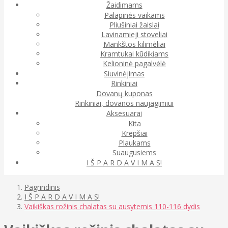
Žaidimams
Palapinės vaikams
Pliušiniai žaislai
Lavinamieji stoveliai
Mankštos kilimėliai
Kramtukai kūdikiams
Kelioninė pagalvėlė
Siuvinėjimas
Rinkiniai
Dovanų kuponas
Rinkiniai, dovanos naujagimiui
Aksesuarai
Kita
Krepšiai
Plaukams
Suaugusiems
I Š P A R D A V I M A S!
Pagrindinis
I Š P A R D A V I M A S!
Vaikiškas rožinis chalatas su ausytemis 110-116 dydis