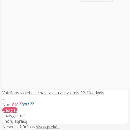
Vaikiškas violetinis chalatas su ausytemis 92-104 dydis
..
00
00
Nuo
€40
€55
Daugiau
Į palyginimą
Į norų sąrašą
Neseniai žiūrėtos
Visos prekės