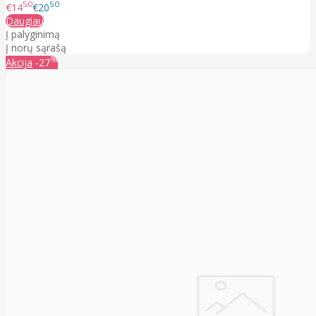
50
50
€14
€20
Daugiau
Į palyginimą
Į norų sąrašą
%
Akcija
-27