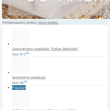
Perkamiausios prekės
Visos prekės
Dekoratyvinė pagalvėlė "Baltas debesėlis"
00
Nuo
€15
Siuvinėjimo paslauga
50
Nuo
€6
Populiari