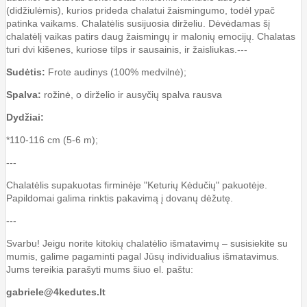
(didžiulėmis), kurios prideda chalatui žaismingumo, todėl ypač
patinka vaikams. Chalatėlis susijuosia dirželiu.
Dėvėdamas šį
chalatėlį vaikas patirs daug žaismingų ir malonių emocijų. Chalatas
turi dvi kišenes, kuriose tilps ir sausainis, ir žaisliukas.
---
Sudėtis:
Frote audinys (100% medvilnė);
Spalva:
rožinė, o dirželio ir ausyčių spalva rausva
Dydžiai:
*110-116 cm (5-6 m);
---
Chalatėlis supakuotas firminėje "Keturių Kėdučių" pakuotėje.
Papildomai galima rinktis pakavimą į dovanų dėžutę.
---
Svarbu! Jeigu norite kitokių chalatėlio išmatavimų – susisiekite su
mumis, galime pagaminti pagal Jūsų individualius išmatavimus
.
Jums tereikia parašyti mums šiuo el. paštu:
gabriele@4kedutes.lt