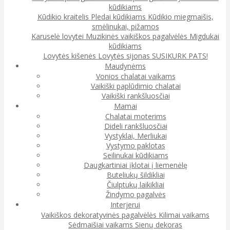
kūdikiams
Kūdikio kraitelis
Pledai kūdikiams
Kūdikio miegmaišis,
smėlinukai, pižamos
Karuselė lovytei
Muzikinės vaikiškos pagalvėlės
Migdukai
kūdikiams
Lovytės kišenės
Lovytės sijonas
SUSIKURK PATS!
Maudynėms
Vonios chalatai vaikams
Vaikiški paplūdimio chalatai
Vaikiški rankšluosčiai
Mamai
Chalatai moterims
Dideli rankšluosčiai
Vystyklai, Merliukai
Vystymo paklotas
Seilinukai kūdikiams
Daugkartiniai įklotai į liemenėlę
Buteliukų šildikliai
Čiulptukų laikikliai
Žindymo pagalvės
Interjerui
Vaikiškos dekoratyvinės pagalvėlės
Kilimai vaikams
Sėdmaišiai vaikams
Sienų dekoras