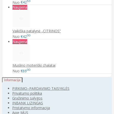
50
Nuo
€42
Naujiena
Vaikiška patalynė „CITRINOS“
00
Nuo
€42
Naujiena
Muslino moteriški chalatai
00
Nuo
€69
Informacija
PIRKIMO–PARDAVIMO TAISYKLĖS
Privatumo politika
Grąžinimo sąlygos
INBANK LIZINGAS
Pristatymo informacija
Apie MUS