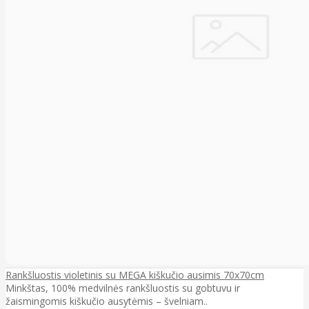
Rankšluostis violetinis su MEGA kiškučio ausimis 70x70cm
Minkštas, 100% medvilnės rankšluostis su gobtuvu ir
žaismingomis kiškučio ausytėmis – švelniam..