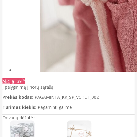
%
Akcija
-39
Į palyginimą
Į norų sąrašą
Prekės kodas:
PAGAMINTA_KK_SP_VCHLT_002
Turimas kiekis:
Pagaminti galime
Dovanų dėžutė :