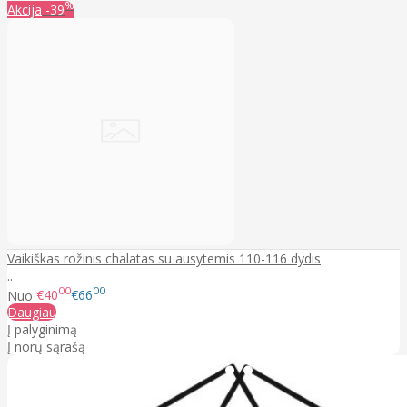
%
Akcija
-39
Vaikiškas rožinis chalatas su ausytemis 110-116 dydis
..
00
00
Nuo
€40
€66
Daugiau
Į palyginimą
Į norų sąrašą