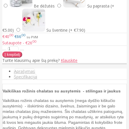
Be dėžutės
Su paprasta (+
€5.00)
Su šventine (+ €7.90)
00
00
€40
€66
su PVM
00
Sutaupote - €26
Turite klausimų apie šią prekę?
Klauskite
Aprašymas
Specifikacija
Vaikiškas rožinis chalatas su ausytemis - stilingas ir jaukus
Vaikiškas rožinis chalatas su ausytemis (mega dydžio kiškučio
ausytėmis) - išskirtinio dizaino,
š
velnus, žaismingas ir be galo
mielas chalatas jūsų mažiesiems. Šis chalatas užtikrins patogumą,
jaukumą ir puikų drėgmės sugėrimą po maudynių, ar atsikėlus ryte
iš lovos leis mėgautis jaukia šiluma. Pagamintas iš kokybiško frote
audinio. Gobtuvas dekoruotas mielomis kiškučio ausytės