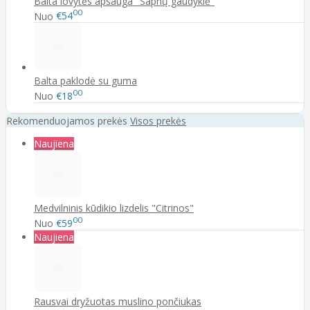
Balta lovytės apsauga "Sapnų gaudyklė"
00
Nuo
€54
Balta paklodė su guma
00
Nuo
€18
Rekomenduojamos prekės
Visos prekės
Naujiena
Medvilninis kūdikio lizdelis "Citrinos"
00
Nuo
€59
Naujiena
Rausvai dryžuotas muslino pončiukas