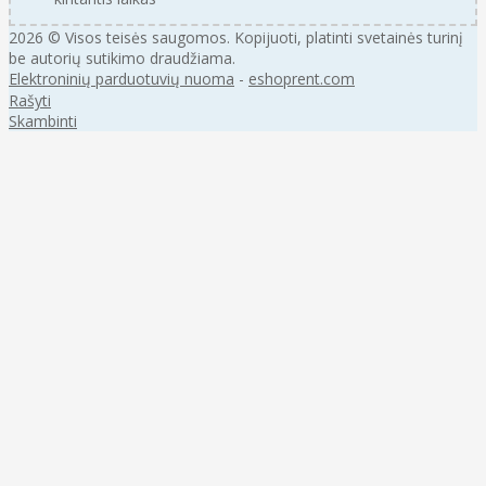
2026 © Visos teisės saugomos. Kopijuoti, platinti svetainės turinį
be autorių sutikimo draudžiama.
Elektroninių parduotuvių nuoma
-
eshoprent.com
Rašyti
Skambinti