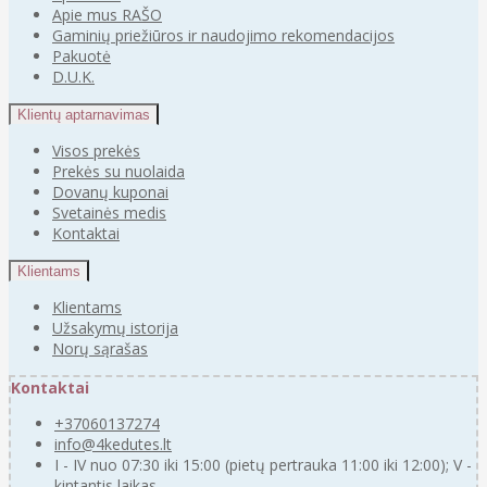
Apie mus RAŠO
Gaminių priežiūros ir naudojimo rekomendacijos
Pakuotė
D.U.K.
Klientų aptarnavimas
Visos prekės
Prekės su nuolaida
Dovanų kuponai
Svetainės medis
Kontaktai
Klientams
Klientams
Užsakymų istorija
Norų sąrašas
Kontaktai
+37060137274
info@4kedutes.lt
I - IV nuo 07:30 iki 15:00 (pietų pertrauka 11:00 iki 12:00); V -
kintantis laikas