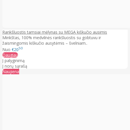
Rankšluostis tamsiai mėlynas su MEGA kiškučio ausimis
Minkštas, 100% medvilnės rankšluostis su gobtuvu ir
žaismingomis kiškučio ausytėmis – švelniam..
50
Nuo
€20
Daugiau
Į palyginimą
Į norų sąrašą
Naujiena