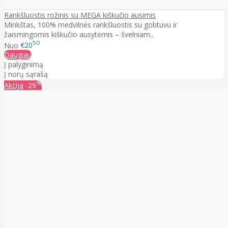
Rankšluostis rožinis su MEGA kiškučio ausimis
Minkštas, 100% medvilnės rankšluostis su gobtuvu ir
žaismingomis kiškučio ausytėmis – švelniam..
50
Nuo
€20
Daugiau
Į palyginimą
Į norų sąrašą
%
Akcija
-29