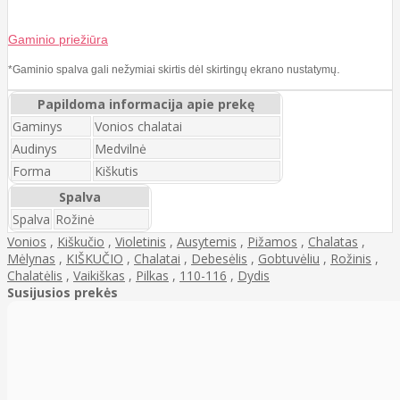
Gaminio priežiūra
.
*Gaminio spalva gali nežymiai skirtis dėl skirtingų ekrano nustatymų
Papildoma informacija apie prekę
Gaminys
Vonios chalatai
Audinys
Medvilnė
Forma
Kiškutis
Spalva
Spalva
Rožinė
Vonios
,
Kiškučio
,
Violetinis
,
Ausytemis
,
Pižamos
,
Chalatas
,
Mėlynas
,
KIŠKUČIO
,
Chalatai
,
Debesėlis
,
Gobtuvėliu
,
Rožinis
,
Chalatėlis
,
Vaikiškas
,
Pilkas
,
110-116
,
Dydis
Susijusios prekės