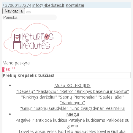
+37060137274
info@4kedutes.lt
Kontaktai
Navigacija
Mano paskyra
00
€0
0
Prekių krepšelis tuščias!
Mūsų KOLEKCIJOS
"Debesų"
"Paslapčių"
"Retro"
"Rinkinys baseinui ir sportui"
"Rinkinys darželiui"
"Sapnų Piemenėliai"
"Saulės lašai"
"Vandenynų"
"Girių"
"Sapnų Gaudyklė"
"Lino žvaigždynai"
Vežimėliui
Miegui
Pagalvė ir antklodė kūdikiui
Patalynė kūdikiams
Paklodės su
guma
Lovytės apsaugėlės
Bortelio apsaugėlės lovytei
Gultukai