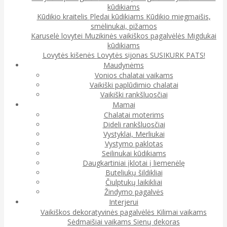
kūdikiams
Kūdikio kraitelis
Pledai kūdikiams
Kūdikio miegmaišis,
smėlinukai, pižamos
Karuselė lovytei
Muzikinės vaikiškos pagalvėlės
Migdukai
kūdikiams
Lovytės kišenės
Lovytės sijonas
SUSIKURK PATS!
Maudynėms
Vonios chalatai vaikams
Vaikiški paplūdimio chalatai
Vaikiški rankšluosčiai
Mamai
Chalatai moterims
Dideli rankšluosčiai
Vystyklai, Merliukai
Vystymo paklotas
Seilinukai kūdikiams
Daugkartiniai įklotai į liemenėlę
Buteliukų šildikliai
Čiulptukų laikikliai
Žindymo pagalvės
Interjerui
Vaikiškos dekoratyvinės pagalvėlės
Kilimai vaikams
Sėdmaišiai vaikams
Sienų dekoras