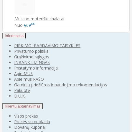
Muslino moteriški chalatai
00
Nuo
€69
Informacija
PIRKIMO–PARDAVIMO TAISYKLĖS
Privatumo politika
Grąžinimo sąlygos
INBANK LIZINGAS
Pristatymo informacija
Apie MUS
Apie mus RAŠO
Gaminių priežiūros ir naudojimo rekomendacijos
Pakuotė
D.U.K.
Klientų aptarnavimas
Visos prekės
Prekės su nuolaida
Dovanų kuponai