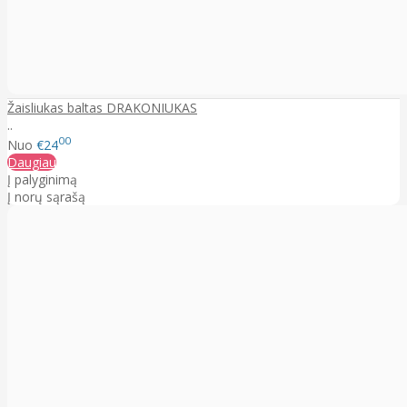
Žaisliukas baltas DRAKONIUKAS
..
00
Nuo
€24
Daugiau
Į palyginimą
Į norų sąrašą