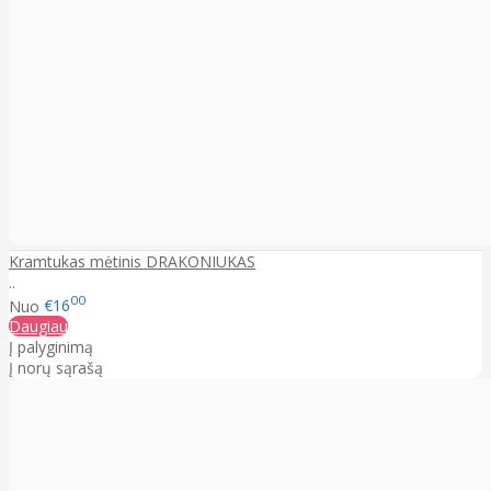
Kramtukas mėtinis DRAKONIUKAS
..
00
Nuo
€16
Daugiau
Į palyginimą
Į norų sąrašą