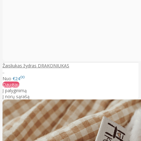
Žaisliukas žydras DRAKONIUKAS
..
00
Nuo
€24
Daugiau
Į palyginimą
Į norų sąrašą