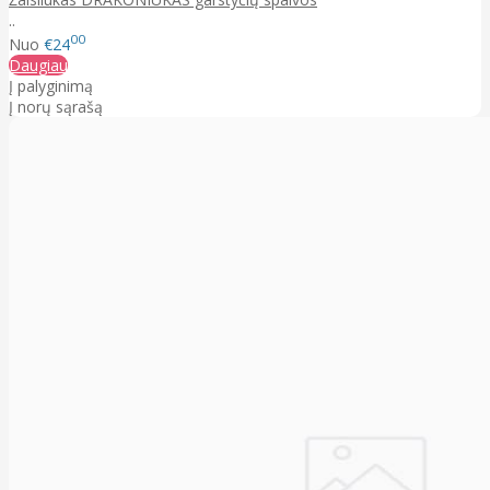
..
00
Nuo
€24
Daugiau
Į palyginimą
Į norų sąrašą