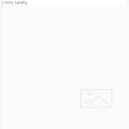
Į norų sąrašą