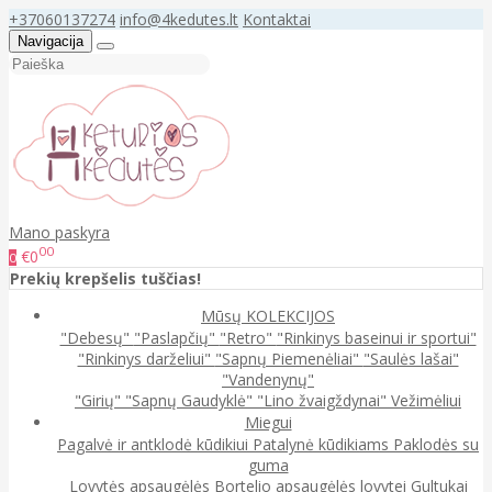
+37060137274
info@4kedutes.lt
Kontaktai
Navigacija
Mano paskyra
00
€0
0
Prekių krepšelis tuščias!
Mūsų KOLEKCIJOS
"Debesų"
"Paslapčių"
"Retro"
"Rinkinys baseinui ir sportui"
"Rinkinys darželiui"
"Sapnų Piemenėliai"
"Saulės lašai"
"Vandenynų"
"Girių"
"Sapnų Gaudyklė"
"Lino žvaigždynai"
Vežimėliui
Miegui
Pagalvė ir antklodė kūdikiui
Patalynė kūdikiams
Paklodės su
guma
Lovytės apsaugėlės
Bortelio apsaugėlės lovytei
Gultukai