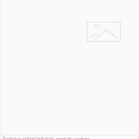
Žaisliukas DRAKONIUKAS garstyčių spalvos