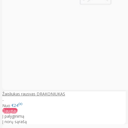
Žaisliukas rausvas DRAKONIUKAS
..
00
Nuo
€24
Daugiau
Į palyginimą
Į norų sąrašą