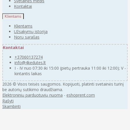
Svetainės medis
Kontaktai
Klientams
Klientams
Užsakymų istorija
Norų sąrašas
Kontaktai
+37060137274
info@4kedutes.lt
I - IV nuo 07:30 iki 15:00 (pietų pertrauka 11:00 iki 12:00); V -
kintantis laikas
2026 © Visos teisės saugomos. Kopijuoti, platinti svetainės turinį
be autorių sutikimo draudžiama.
Elektroninių parduotuvių nuoma
-
eshoprent.com
Rašyti
Skambinti