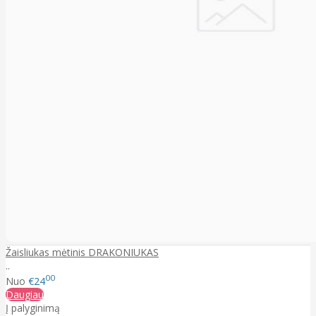
Žaisliukas mėtinis DRAKONIUKAS
..
00
Nuo
€24
Daugiau
Į palyginimą