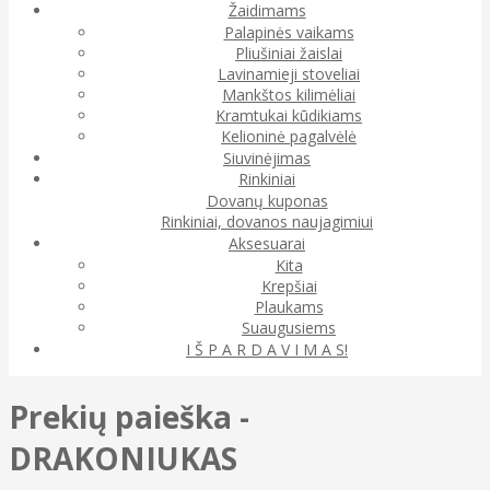
Žaidimams
Palapinės vaikams
Pliušiniai žaislai
Lavinamieji stoveliai
Mankštos kilimėliai
Kramtukai kūdikiams
Kelioninė pagalvėlė
Siuvinėjimas
Rinkiniai
Dovanų kuponas
Rinkiniai, dovanos naujagimiui
Aksesuarai
Kita
Krepšiai
Plaukams
Suaugusiems
I Š P A R D A V I M A S!
Prekių paieška -
DRAKONIUKAS