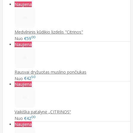
Naujiena
Medvilninis kūdikio lizdelis "Citrinos"
00
Nuo
€59
Naujiena
Rausvai dryžuotas muslino pončiukas
50
Nuo
€42
Naujiena
Vaikiška patalynė „CITRINOS“
00
Nuo
€42
Naujiena