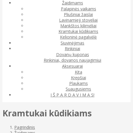
Žaidimams
Palapinės vaikams
Pliušiniai žaislai
Lavinamieji stoveliai
Mankštos kilimėliai
Kramtukai kūdikiams
Kelioninė pagalvėlė
Siuvinėjimas
Rinkiniai
Dovanų kuponas
Rinkiniai, dovanos naujagimiui
Aksesuarai
Kita
Krepšiai
Plaukams
Suaugusiems
I Š P A R D A V I M A S!
Kramtukai kūdikiams
Pagrindinis
Žaidimams