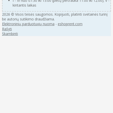
I - IV nuo 07:30 iki 15:00 (pietų pertrauka 11:00 iki 12:00); V -
kintantis laikas
2026 © Visos teisės saugomos. Kopijuoti, platinti svetainės turinį
be autorių sutikimo draudžiama.
Elektroninių parduotuvių nuoma
-
eshoprent.com
Rašyti
Skambinti