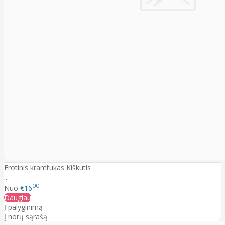
Frotinis kramtukas Kiškutis
..
00
Nuo
€16
Daugiau
Į palyginimą
Į norų sąrašą