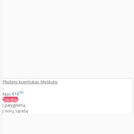
Pliušinis kramtukas Meškutis
..
00
Nuo
€16
Daugiau
Į palyginimą
Į norų sąrašą