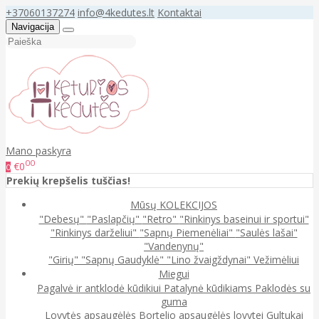
+37060137274
info@4kedutes.lt
Kontaktai
Navigacija
Mano paskyra
00
€0
0
Prekių krepšelis tuščias!
Mūsų KOLEKCIJOS
"Debesų"
"Paslapčių"
"Retro"
"Rinkinys baseinui ir sportui"
"Rinkinys darželiui"
"Sapnų Piemenėliai"
"Saulės lašai"
"Vandenynų"
"Girių"
"Sapnų Gaudyklė"
"Lino žvaigždynai"
Vežimėliui
Miegui
Pagalvė ir antklodė kūdikiui
Patalynė kūdikiams
Paklodės su
guma
Lovytės apsaugėlės
Bortelio apsaugėlės lovytei
Gultukai