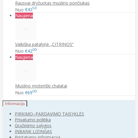
Rausvai dryžuotas muslino pončiukas
50
Nuo
€42
Naujiena
Vaikiška patalynė „CITRINOS“
00
Nuo
€42
Naujiena
Muslino moteriški chalatai
00
Nuo
€69
Informacija
PIRKIMO–PARDAVIMO TAISYKLĖS
Privatumo politika
Grąžinimo sąlygos
INBANK LIZINGAS
Pristatymo informacija