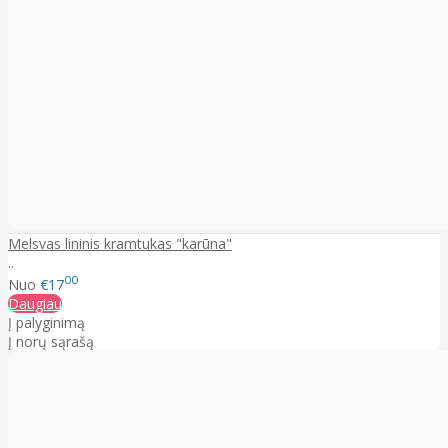
Melsvas lininis kramtukas "karūna"
..
00
Nuo
€17
Daugiau
Į palyginimą
Į norų sąrašą