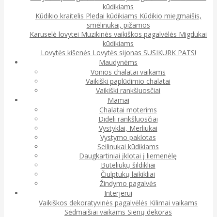
kūdikiams
Kūdikio kraitelis
Pledai kūdikiams
Kūdikio miegmaišis,
smėlinukai, pižamos
Karuselė lovytei
Muzikinės vaikiškos pagalvėlės
Migdukai
kūdikiams
Lovytės kišenės
Lovytės sijonas
SUSIKURK PATS!
Maudynėms
Vonios chalatai vaikams
Vaikiški paplūdimio chalatai
Vaikiški rankšluosčiai
Mamai
Chalatai moterims
Dideli rankšluosčiai
Vystyklai, Merliukai
Vystymo paklotas
Seilinukai kūdikiams
Daugkartiniai įklotai į liemenėlę
Buteliukų šildikliai
Čiulptukų laikikliai
Žindymo pagalvės
Interjerui
Vaikiškos dekoratyvinės pagalvėlės
Kilimai vaikams
Sėdmaišiai vaikams
Sienų dekoras