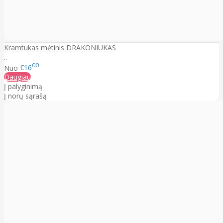
Kramtukas mėtinis DRAKONIUKAS
..
00
Nuo
€16
Daugiau
Į palyginimą
Į norų sąrašą