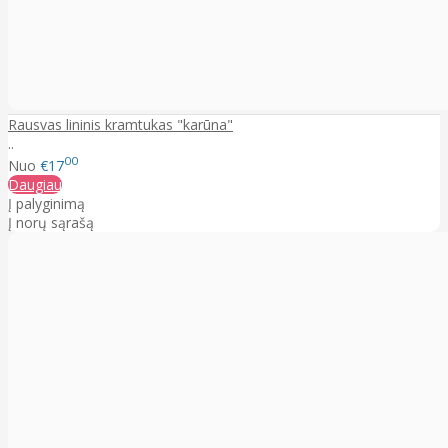
Rausvas lininis kramtukas "karūna"
..
00
Nuo
€17
Daugiau
Į palyginimą
Į norų sąrašą