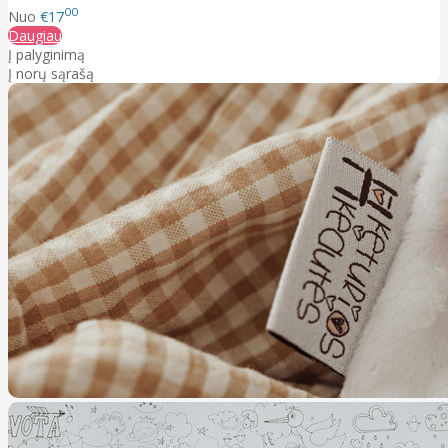
00
Nuo
€17
Daugiau
Į palyginimą
Į norų sąrašą