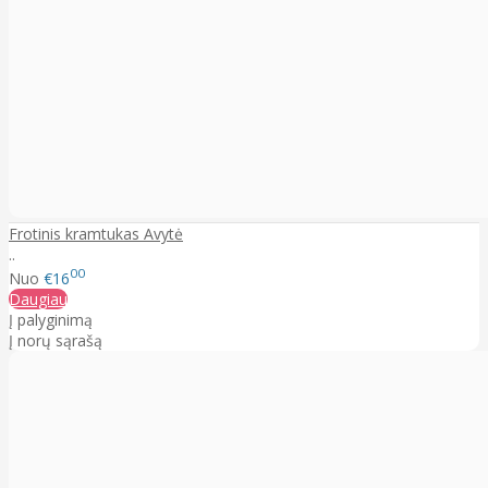
Frotinis kramtukas Avytė
..
00
Nuo
€16
Daugiau
Į palyginimą
Į norų sąrašą