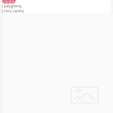
Daugiau
Į palyginimą
Į norų sąrašą