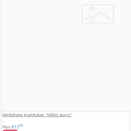
Medvilninis kramtukas "Kiškio ausys"
..
00
Nuo
€12