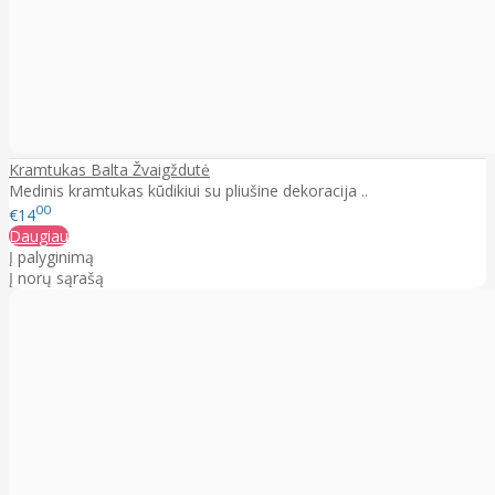
Kramtukas Balta Žvaigždutė
Medinis kramtukas kūdikiui su pliušine dekoracija ..
00
€14
Daugiau
Į palyginimą
Į norų sąrašą