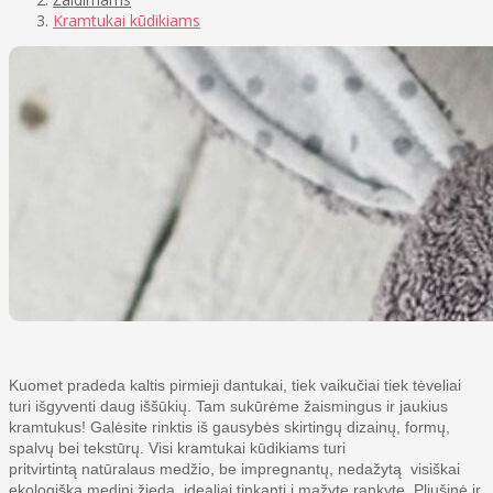
Kramtukai kūdikiams
Kuomet pradeda kaltis pirmieji dantukai, tiek vaikučiai tiek tėveliai
turi išgyventi daug iššūkių. Tam sukūrėme ž
aismingus ir jaukius
kramtukus! Galėsite rinktis iš gausybės skirtingų dizainų, formų,
spalvų bei tekstūrų. Visi kramtukai kūdikiams turi
pritvirtintą
natūralaus medžio, be impregnantų, nedažytą visiškai
ekologišką medinį žiedą, idealiai tinkantį į mažytę rankytę. Pliušinė ir