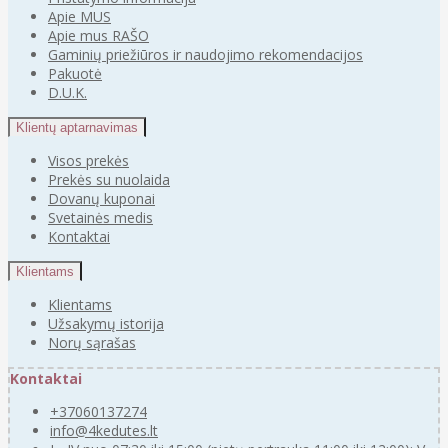
Apie MUS
Apie mus RAŠO
Gaminių priežiūros ir naudojimo rekomendacijos
Pakuotė
D.U.K.
Klientų aptarnavimas
Visos prekės
Prekės su nuolaida
Dovanų kuponai
Svetainės medis
Kontaktai
Klientams
Klientams
Užsakymų istorija
Norų sąrašas
Kontaktai
+37060137274
info@4kedutes.lt