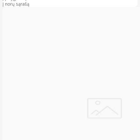
Į norų sąrašą