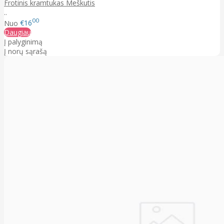
Frotinis kramtukas Meškutis
..
00
Nuo
€16
Daugiau
Į palyginimą
Į norų sąrašą