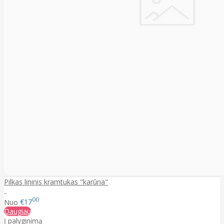
Pilkas lininis kramtukas "karūna"
..
00
Nuo
€17
Daugiau
Į palyginimą