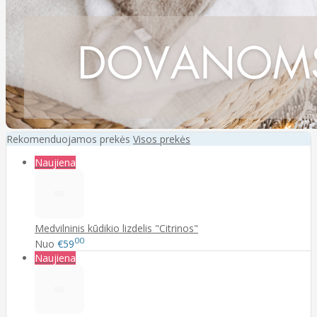
Rekomenduojamos prekės
Visos prekės
Naujiena
Medvilninis kūdikio lizdelis "Citrinos"
00
Nuo
€59
Naujiena