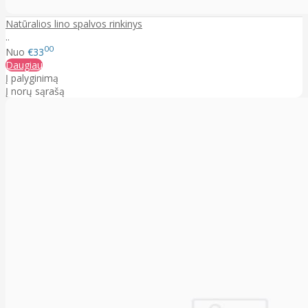
Natūralios lino spalvos rinkinys
..
00
Nuo
€33
Daugiau
Į palyginimą
Į norų sąrašą