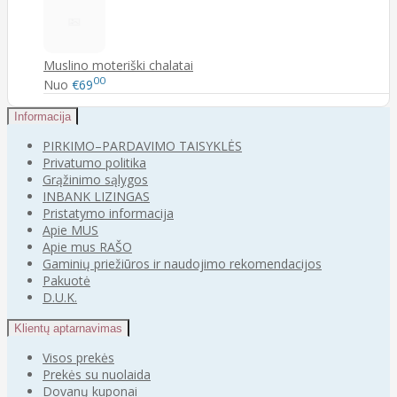
Muslino moteriški chalatai
00
Nuo
€69
Informacija
PIRKIMO–PARDAVIMO TAISYKLĖS
Privatumo politika
Grąžinimo sąlygos
INBANK LIZINGAS
Pristatymo informacija
Apie MUS
Apie mus RAŠO
Gaminių priežiūros ir naudojimo rekomendacijos
Pakuotė
D.U.K.
Klientų aptarnavimas
Visos prekės
Prekės su nuolaida
Dovanų kuponai