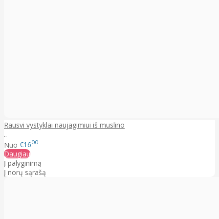
Rausvi vystyklai naujagimiui iš muslino
..
00
Nuo
€16
Daugiau
Į palyginimą
Į norų sąrašą