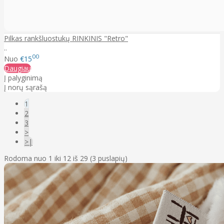
Pilkas rankšluostukų RINKINIS "Retro"
..
00
Nuo
€15
Daugiau
Į palyginimą
Į norų sąrašą
1
2
3
>
>|
Rodoma nuo 1 iki 12 iš 29 (3 puslapių)