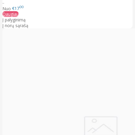
..
00
Nuo
€17
Daugiau
Į palyginimą
Į norų sąrašą