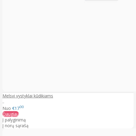
Melsvi vystyklai kūdikiams
..
00
Nuo
€17
Daugiau
Į palyginimą
Į norų sąrašą