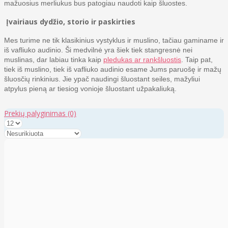
mažuosius merliukus bus patogiau naudoti kaip šluostes.
Įvairiaus dydžio, storio ir paskirties
Mes turime ne tik klasikinius vystyklus ir muslino, tačiau gaminame ir
iš vafliuko audinio. Ši medvilnė yra šiek tiek stangresnė nei
muslinas, dar labiau tinka kaip
pledukas ar rankšluostis
. Taip pat,
tiek iš muslino, tiek iš vafliuko audinio esame Jums paruošę ir mažų
šluosčių rinkinius. Jie ypač naudingi šluostant seiles, mažyliui
atpylus pieną ar tiesiog vonioje šluostant užpakaliuką.
Prekių palyginimas
(0)