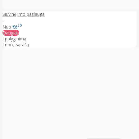
Siuvinėjimo paslauga
..
50
Nuo
€6
Daugiau
Į palyginimą
Į norų sąrašą