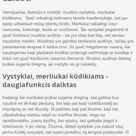
Vienspalviai, švelnūs ir minkšti muslino vystyklai, merliukai
kūdikiams. Ypač reikalingi kiekvieno tėvelio kasdienybėje, tad jau
spėjo užkariauti mūsų klientų širdis. Merliukai reikalingi visur:
namuose, kelionėje, lauke ar svečiuose. Šie vystyklai pagaminti iš
ypač švelnaus muslino audinio - tai yra visai kas kita, nei seniau
naudotos marlės. Muslinas yra gerokai tankesnis audinys, tačiau yra
pakankamai lengvas ir laidus orui. Jis ypač mėgstamas vasarą, kai
naudojamas kaip pledukas kūdikiui pridengti vežimėlyje ar lovelėje ir
tinka net ypač karštomis vasaros dienomis. Muslino audinys tiesiog
puikiai sugeria drėgmę, jei mažylis vis gi sukaistų.
Vystyklai, merliukai kūdikiams -
daugiafunkcis daiktas
Kadangi šie merliukai puikiai sugeria drėgmę, tad galima bus
naudoti ne tik kaip pleduką, bet taip pat kaip rankšluostėlį po
maudynių ar net šluostę. Iš patirties taip pat žinome, kad net
užpakaliuką mieliau valyti su marline šluoste, negu su
rankšluostėliu. Įvarių dydžių, bei spalvų, tad galėsite įsigyti ir
rinkiniuose, ir po vieną. Žinoma, didieji vystyklai yra sukurti visų
pirma kūdikį suvystyti, tad esant poreikiui, tą lengvai padarysite. O