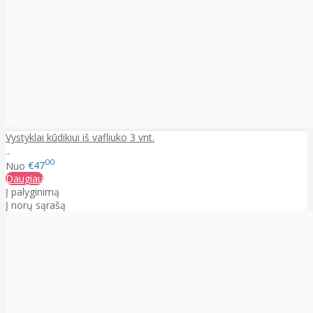
Vystyklai kūdikiui iš vafliuko 3 vnt.
..
00
Nuo
€47
Daugiau
Į palyginimą
Į norų sąrašą