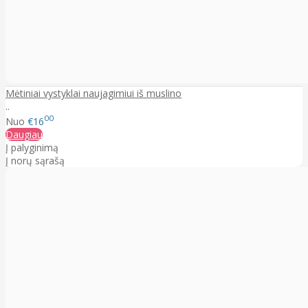
Mėtiniai vystyklai naujagimiui iš muslino
..
00
Nuo
€16
Daugiau
Į palyginimą
Į norų sąrašą