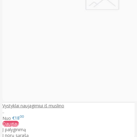
Vystyklai naujagimiui iš muslino
..
00
Nuo
€18
Daugiau
Į palyginimą
Į norų sąrašą