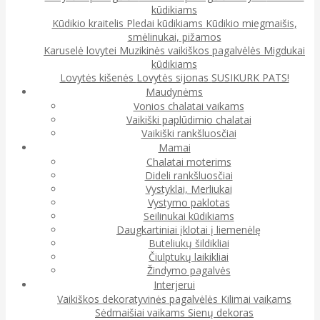
kūdikiams
Kūdikio kraitelis
Pledai kūdikiams
Kūdikio miegmaišis,
smėlinukai, pižamos
Karuselė lovytei
Muzikinės vaikiškos pagalvėlės
Migdukai
kūdikiams
Lovytės kišenės
Lovytės sijonas
SUSIKURK PATS!
Maudynėms
Vonios chalatai vaikams
Vaikiški paplūdimio chalatai
Vaikiški rankšluosčiai
Mamai
Chalatai moterims
Dideli rankšluosčiai
Vystyklai, Merliukai
Vystymo paklotas
Seilinukai kūdikiams
Daugkartiniai įklotai į liemenėlę
Buteliukų šildikliai
Čiulptukų laikikliai
Žindymo pagalvės
Interjerui
Vaikiškos dekoratyvinės pagalvėlės
Kilimai vaikams
Sėdmaišiai vaikams
Sienų dekoras