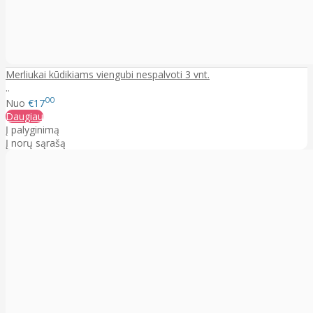
Merliukai kūdikiams viengubi nespalvoti 3 vnt.
..
00
Nuo
€17
Daugiau
Į palyginimą
Į norų sąrašą