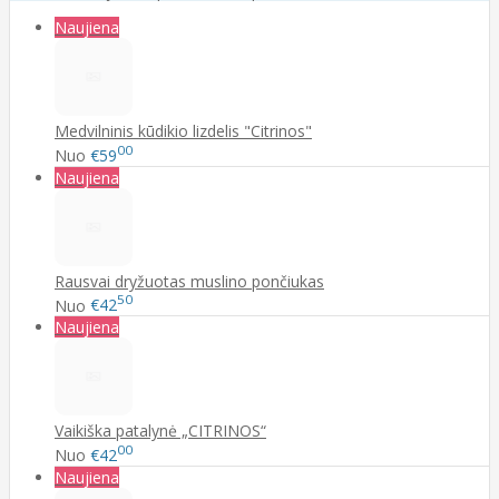
Naujiena
Medvilninis kūdikio lizdelis "Citrinos"
00
Nuo
€59
Naujiena
Rausvai dryžuotas muslino pončiukas
50
Nuo
€42
Naujiena
Vaikiška patalynė „CITRINOS“
00
Nuo
€42
Naujiena