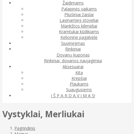
Žaidimams
Palapinės vaikams
Pliušiniai žaislai
Lavinamieji stoveliai
Mankštos kilimėliai
Kramtukai kūdikiams
Kelioninė pagalvėlė
Siuvinėjimas
Rinkiniai
Dovanų kuponas
Rinkiniai, dovanos naujagimiui
Aksesuarai
Kita
Krepšiai
Plaukams
Suaugusiems
I Š P A R D A V I M A S!
Vystyklai, Merliukai
Pagrindinis
Mamai