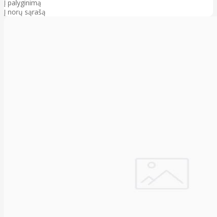
Į palyginimą
Į norų sąrašą