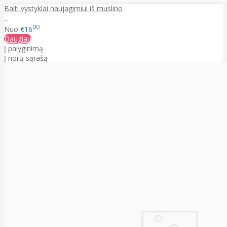
Balti vystyklai naujagimiui iš muslino
..
00
Nuo
€16
Daugiau
Į palyginimą
Į norų sąrašą