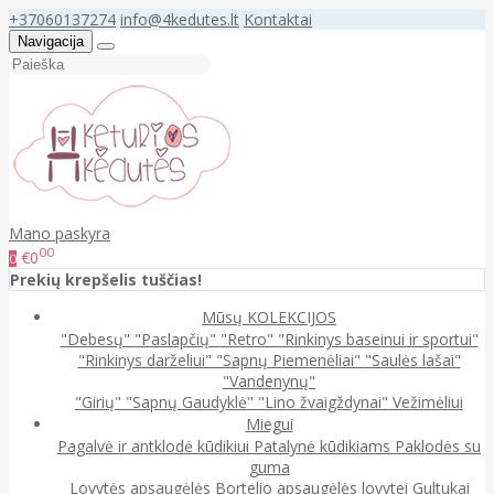
+37060137274
info@4kedutes.lt
Kontaktai
Navigacija
Mano paskyra
00
€0
0
Prekių krepšelis tuščias!
Mūsų KOLEKCIJOS
"Debesų"
"Paslapčių"
"Retro"
"Rinkinys baseinui ir sportui"
"Rinkinys darželiui"
"Sapnų Piemenėliai"
"Saulės lašai"
"Vandenynų"
"Girių"
"Sapnų Gaudyklė"
"Lino žvaigždynai"
Vežimėliui
Miegui
Pagalvė ir antklodė kūdikiui
Patalynė kūdikiams
Paklodės su
guma
Lovytės apsaugėlės
Bortelio apsaugėlės lovytei
Gultukai