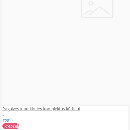
Pagalvės ir antklodės komplektas kūdikiui
..
00
€28
Į krepšelį