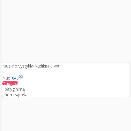
Muslino vystyklai kūdikiui 3 vnt.
..
00
Nuo
€43
Daugiau
Į palyginimą
Į norų sąrašą