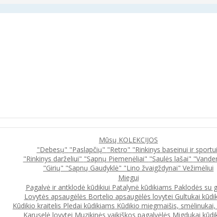
Mūsų KOLEKCIJOS
"Debesų"
"Paslapčių"
"Retro"
"Rinkinys baseinui ir sportu
"Rinkinys darželiui"
"Sapnų Piemenėliai"
"Saulės lašai"
"Vande
"Girių"
"Sapnų Gaudyklė"
"Lino žvaigždynai"
Vežimėliui
Miegui
Pagalvė ir antklodė kūdikiui
Patalynė kūdikiams
Paklodės su 
Lovytės apsaugėlės
Bortelio apsaugėlės lovytei
Gultukai kūdi
Kūdikio kraitelis
Pledai kūdikiams
Kūdikio miegmaišis, smėlinukai
Karuselė lovytei
Muzikinės vaikiškos pagalvėlės
Migdukai kūdi