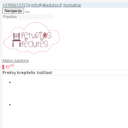
+37060137274
info@4kedutes.lt
Kontaktai
Navigacija
Mano paskyra
00
€0
0
Prekių krepšelis tuščias!