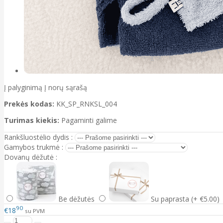
Į palyginimą
Į norų sąrašą
Prekės kodas:
KK_SP_RNKSL_004
Turimas kiekis:
Pagaminti galime
Rankšluostėlio dydis :
Gamybos trukmė :
Dovanų dėžutė :
Be dėžutės
Su paprasta (+ €5.00)
90
€18
su PVM