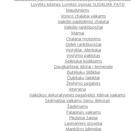
Lovytės kišenės
Lovytės sijonas
SUSIKURK PATS!
Maudynėms
Vonios chalatai vaikams
Vaikiški paplūdimio chalatai
Vaikiški rankšluosčiai
Mamai
Chalatai moterims
Dideli rankšluosčiai
Vystyklai, Merliukai
Vystymo paklotas
Seilinukai kūdikiams
Daugkartiniai įklotai į liemenėlę
Buteliukų šildikliai
Čiulptukų laikikliai
Žindymo pagalvės
Interjerui
Vaikiškos dekoratyvinės pagalvėlės
Kilimai vaikams
Sėdmaišiai vaikams
Sienų dekoras
Žaidimams
Palapinės vaikams
Pliušiniai žaislai
Lavinamieji stoveliai
Mankštos kilimėliai