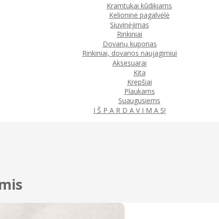
Kramtukai kūdikiams
Kelioninė pagalvėlė
Siuvinėjimas
Rinkiniai
Dovanų kuponas
Rinkiniai, dovanos naujagimiui
Aksesuarai
Kita
Krepšiai
Plaukams
Suaugusiems
I Š P A R D A V I M A S!
ėmis