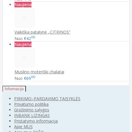
Naujiena
Vaikiška patalynė „CITRINOS“
00
Nuo
€42
Naujiena
Muslino moteriški chalatai
00
Nuo
€69
Informacija
PIRKIMO–PARDAVIMO TAISYKLĖS
Privatumo politika
Grąžinimo sąlygos
INBANK LIZINGAS
Pristatymo informacija
Apie MUS