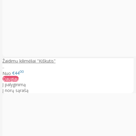
Žaidimų kilimėliai "Kiškutis"
..
00
Nuo
€44
Daugiau
Į palyginimą
Į norų sąrašą