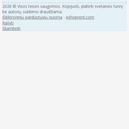
2026 © Visos teisės saugomos. Kopijuoti, platinti svetainės turinį
be autorių sutikimo draudžiama.
Elektroninių parduotuvių nuoma
-
eshoprent.com
Rašyti
Skambinti