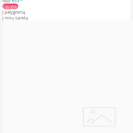
Nuo
€53
Daugiau
Į palyginimą
Į norų sąrašą