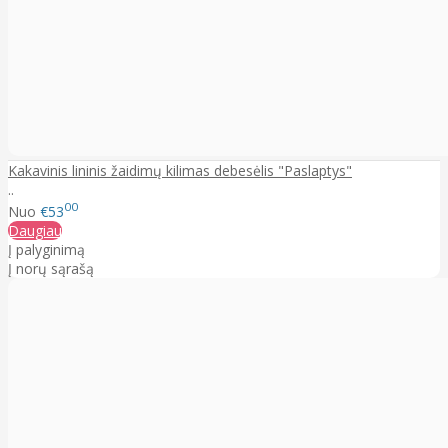
Kakavinis lininis žaidimų kilimas debesėlis "Paslaptys"
..
00
Nuo
€53
Daugiau
Į palyginimą
Į norų sąrašą