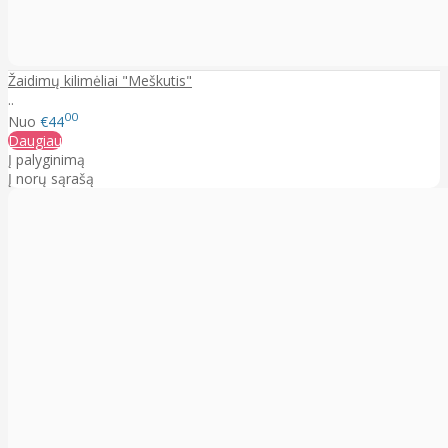
Žaidimų kilimėliai "Meškutis"
..
00
Nuo
€44
Daugiau
Į palyginimą
Į norų sąrašą