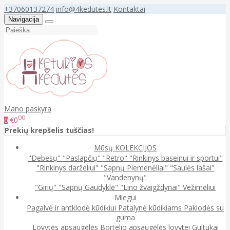
+37060137274
info@4kedutes.lt
Kontaktai
Navigacija
Mano paskyra
00
€0
0
Prekių krepšelis tuščias!
Mūsų KOLEKCIJOS
"Debesų"
"Paslapčių"
"Retro"
"Rinkinys baseinui ir sportui"
"Rinkinys darželiui"
"Sapnų Piemenėliai"
"Saulės lašai"
"Vandenynų"
"Girių"
"Sapnų Gaudyklė"
"Lino žvaigždynai"
Vežimėliui
Miegui
Pagalvė ir antklodė kūdikiui
Patalynė kūdikiams
Paklodės su
guma
Lovytės apsaugėlės
Bortelio apsaugėlės lovytei
Gultukai