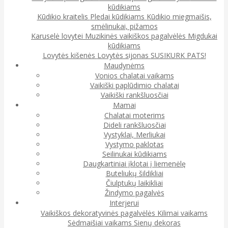
kūdikiams
Kūdikio kraitelis
Pledai kūdikiams
Kūdikio miegmaišis,
smėlinukai, pižamos
Karuselė lovytei
Muzikinės vaikiškos pagalvėlės
Migdukai
kūdikiams
Lovytės kišenės
Lovytės sijonas
SUSIKURK PATS!
Maudynėms
Vonios chalatai vaikams
Vaikiški paplūdimio chalatai
Vaikiški rankšluosčiai
Mamai
Chalatai moterims
Dideli rankšluosčiai
Vystyklai, Merliukai
Vystymo paklotas
Seilinukai kūdikiams
Daugkartiniai įklotai į liemenėlę
Buteliukų šildikliai
Čiulptukų laikikliai
Žindymo pagalvės
Interjerui
Vaikiškos dekoratyvinės pagalvėlės
Kilimai vaikams
Sėdmaišiai vaikams
Sienų dekoras