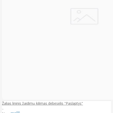
Žalias lininis žaidimų kilimas debesėlis "Paslaptys"
..
00