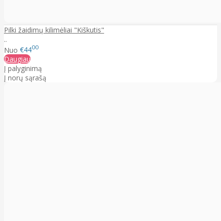
Pilki žaidimų kilimėliai "Kiškutis"
..
00
Nuo
€44
Daugiau
Į palyginimą
Į norų sąrašą