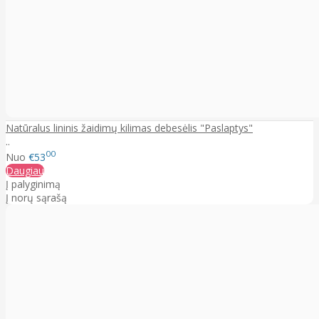
Natūralus lininis žaidimų kilimas debesėlis "Paslaptys"
..
00
Nuo
€53
Daugiau
Į palyginimą
Į norų sąrašą