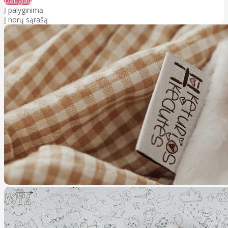
Daugiau
Į palyginimą
Į norų sąrašą