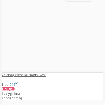
Žaidimų kilimėliai "Katinukas"
..
00
Nuo
€44
Daugiau
Į palyginimą
Į norų sąrašą