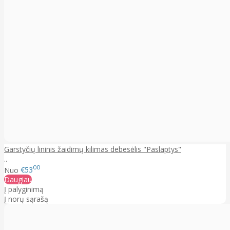
Garstyčių lininis žaidimų kilimas debesėlis "Paslaptys"
..
00
Nuo
€53
Daugiau
Į palyginimą
Į norų sąrašą