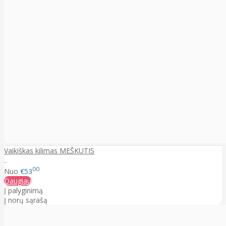
Vaikiškas kilimas MEŠKUTIS
..
00
Nuo
€53
Daugiau
Į palyginimą
Į norų sąrašą