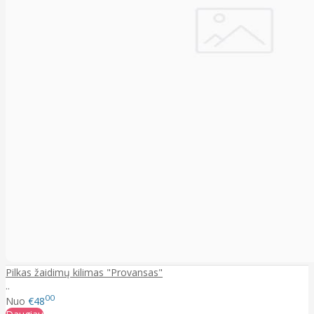
Pilkas žaidimų kilimas "Provansas"
..
00
Nuo
€48