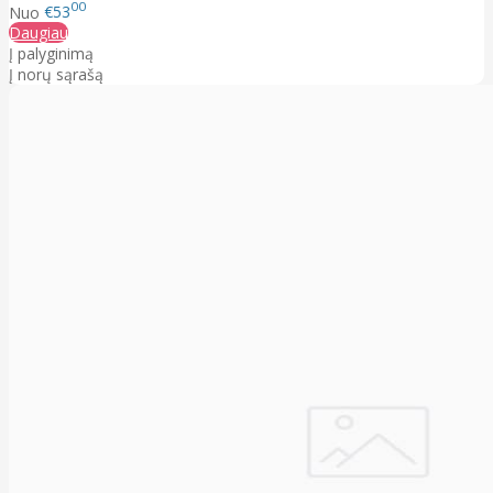
00
Nuo
€53
Daugiau
Į palyginimą
Į norų sąrašą