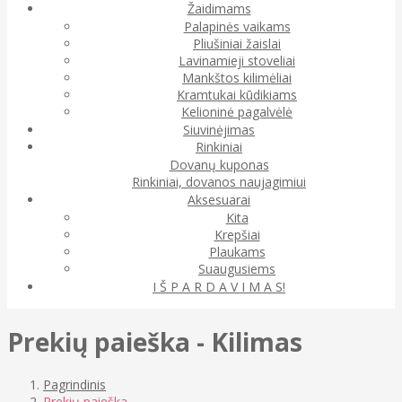
Žaidimams
Palapinės vaikams
Pliušiniai žaislai
Lavinamieji stoveliai
Mankštos kilimėliai
Kramtukai kūdikiams
Kelioninė pagalvėlė
Siuvinėjimas
Rinkiniai
Dovanų kuponas
Rinkiniai, dovanos naujagimiui
Aksesuarai
Kita
Krepšiai
Plaukams
Suaugusiems
I Š P A R D A V I M A S!
Prekių paieška - Kilimas
Pagrindinis
Prekių paieška