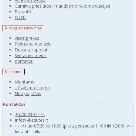
Apie mus RAŠO
Gaminių priežiūros ir naudojimo rekomendacijos
Pakuotė
D.U.K.
Klientų aptarnavimas
Visos prekės
Prekės su nuolaida
Dovanų kuponai
Svetainės medis
Kontaktai
Klientams
Klientams
Užsakymų istorija
Norų sąrašas
Kontaktai
+37060137274
info@4kedutes.lt
I - IV nuo 07:30 iki 15:00 (pietų pertrauka 11:00 iki 12:00); V -
kintantis laikas