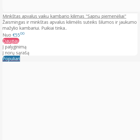
Minkštas apvalus vaikų kambario kilimas "Sapnų piemenėliai"
Žaismingas ir minkštas apvalus kilimėlis suteiks šilumos ir jaukumo
mažylio kambariui. Puikiai tinka..
00
Nuo
€55
Daugiau
Į palyginimą
Į norų sąrašą
Populiari