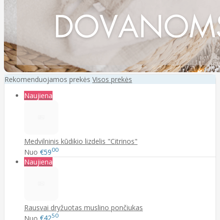
Rekomenduojamos prekės
Visos prekės
Naujiena
Medvilninis kūdikio lizdelis "Citrinos"
00
Nuo
€59
Naujiena
Rausvai dryžuotas muslino pončiukas
50
Nuo
€42