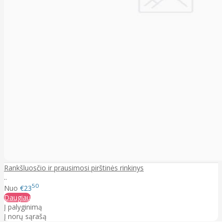
Rankšluosčio ir prausimosi pirštinės rinkinys
..
50
Nuo
€23
Daugiau
Į palyginimą
Į norų sąrašą