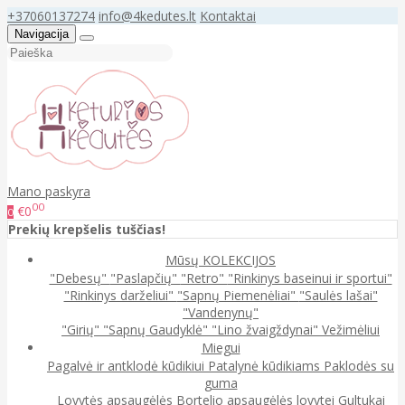
+37060137274
info@4kedutes.lt
Kontaktai
Navigacija
Mano paskyra
00
€0
0
Prekių krepšelis tuščias!
Mūsų KOLEKCIJOS
"Debesų"
"Paslapčių"
"Retro"
"Rinkinys baseinui ir sportui"
"Rinkinys darželiui"
"Sapnų Piemenėliai"
"Saulės lašai"
"Vandenynų"
"Girių"
"Sapnų Gaudyklė"
"Lino žvaigždynai"
Vežimėliui
Miegui
Pagalvė ir antklodė kūdikiui
Patalynė kūdikiams
Paklodės su
guma
Lovytės apsaugėlės
Bortelio apsaugėlės lovytei
Gultukai