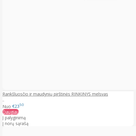
Rankšluosčio ir maudynių pirštinės RINKINYS melsvas
..
50
Nuo
€23
Daugiau
Į palyginimą
Į norų sąrašą