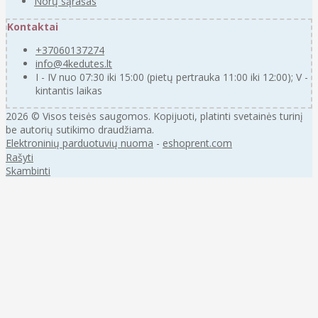
Norų sąrašas
Kontaktai
+37060137274
info@4kedutes.lt
I - IV nuo 07:30 iki 15:00 (pietų pertrauka 11:00 iki 12:00); V -
kintantis laikas
2026 © Visos teisės saugomos. Kopijuoti, platinti svetainės turinį
be autorių sutikimo draudžiama.
Elektroninių parduotuvių nuoma
-
eshoprent.com
Rašyti
Skambinti