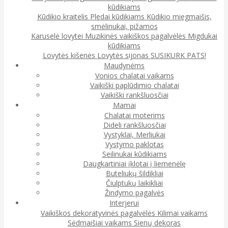
kūdikiams
Kūdikio kraitelis
Pledai kūdikiams
Kūdikio miegmaišis,
smėlinukai, pižamos
Karuselė lovytei
Muzikinės vaikiškos pagalvėlės
Migdukai
kūdikiams
Lovytės kišenės
Lovytės sijonas
SUSIKURK PATS!
Maudynėms
Vonios chalatai vaikams
Vaikiški paplūdimio chalatai
Vaikiški rankšluosčiai
Mamai
Chalatai moterims
Dideli rankšluosčiai
Vystyklai, Merliukai
Vystymo paklotas
Seilinukai kūdikiams
Daugkartiniai įklotai į liemenėlę
Buteliukų šildikliai
Čiulptukų laikikliai
Žindymo pagalvės
Interjerui
Vaikiškos dekoratyvinės pagalvėlės
Kilimai vaikams
Sėdmaišiai vaikams
Sienų dekoras