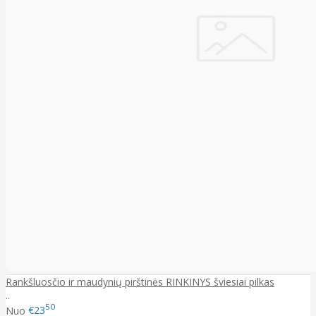
Rankšluosčio ir maudynių pirštinės RINKINYS šviesiai pilkas
..
50
Nuo
€23