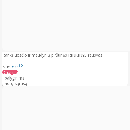
Rankšluosčio ir maudynių pirštinės RINKINYS rausvas
..
50
Nuo
€23
Daugiau
Į palyginimą
Į norų sąrašą