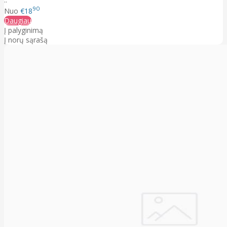
90
Nuo
€18
Daugiau
Į palyginimą
Į norų sąrašą