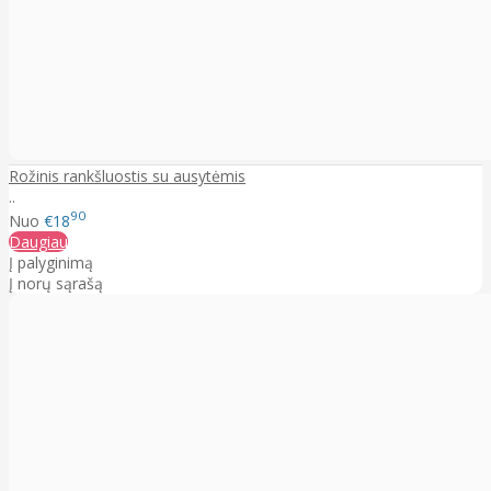
Rožinis rankšluostis su ausytėmis
..
90
Nuo
€18
Daugiau
Į palyginimą
Į norų sąrašą