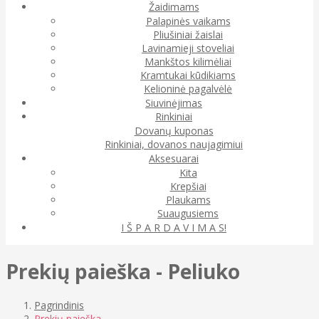
Žaidimams
Palapinės vaikams
Pliušiniai žaislai
Lavinamieji stoveliai
Mankštos kilimėliai
Kramtukai kūdikiams
Kelioninė pagalvėlė
Siuvinėjimas
Rinkiniai
Dovanų kuponas
Rinkiniai, dovanos naujagimiui
Aksesuarai
Kita
Krepšiai
Plaukams
Suaugusiems
I Š P A R D A V I M A S!
Prekių paieška - Peliuko
Pagrindinis
Prekių paieška