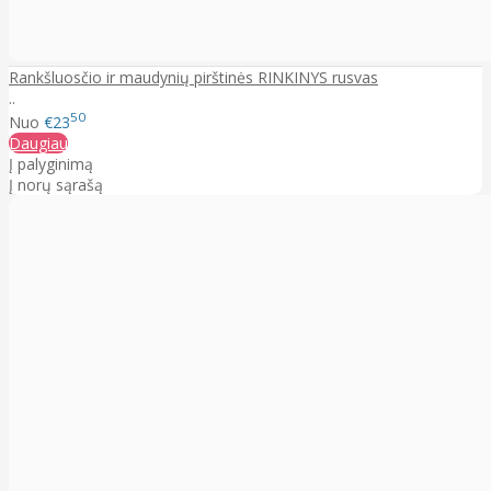
Rankšluosčio ir maudynių pirštinės RINKINYS rusvas
..
50
Nuo
€23
Daugiau
Į palyginimą
Į norų sąrašą