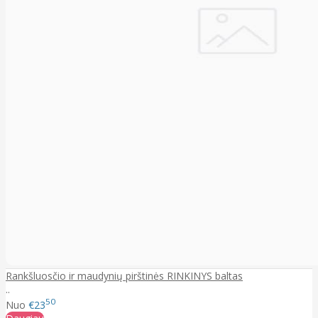
Rankšluosčio ir maudynių pirštinės RINKINYS baltas
..
50
Nuo
€23