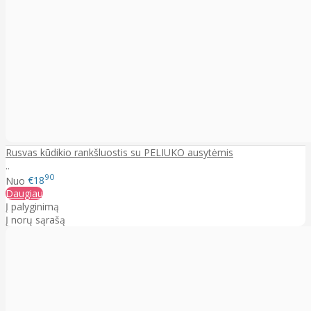
Rusvas kūdikio rankšluostis su PELIUKO ausytėmis
..
90
Nuo
€18
Daugiau
Į palyginimą
Į norų sąrašą