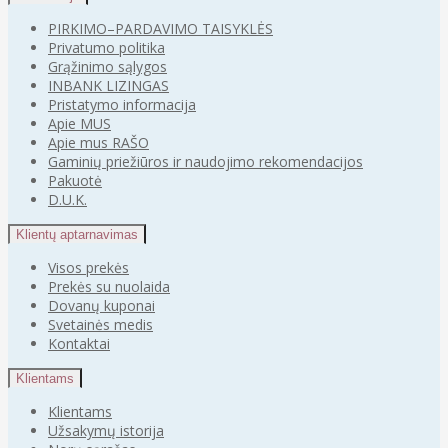
PIRKIMO–PARDAVIMO TAISYKLĖS
Privatumo politika
Grąžinimo sąlygos
INBANK LIZINGAS
Pristatymo informacija
Apie MUS
Apie mus RAŠO
Gaminių priežiūros ir naudojimo rekomendacijos
Pakuotė
D.U.K.
Klientų aptarnavimas
Visos prekės
Prekės su nuolaida
Dovanų kuponai
Svetainės medis
Kontaktai
Klientams
Klientams
Užsakymų istorija