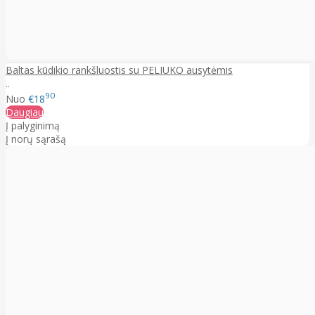
Baltas kūdikio rankšluostis su PELIUKO ausytėmis
..
90
Nuo
€18
Daugiau
Į palyginimą
Į norų sąrašą