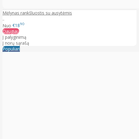
Mėlynas rankšluostis su ausytėmis
..
90
Nuo
€18
Daugiau
Į palyginimą
Į norų sąrašą
Populiari