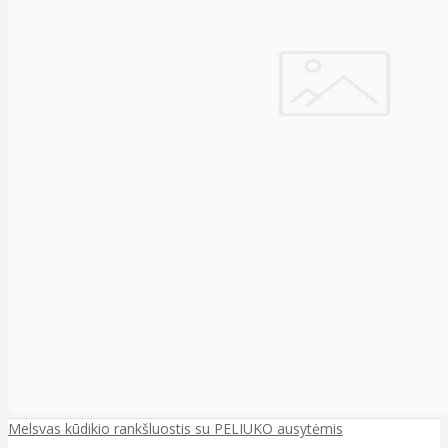
Melsvas kūdikio rankšluostis su PELIUKO ausytėmis
..