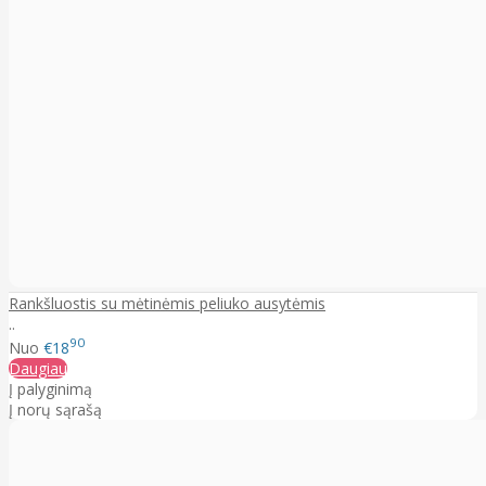
Rankšluostis su mėtinėmis peliuko ausytėmis
..
90
Nuo
€18
Daugiau
Į palyginimą
Į norų sąrašą