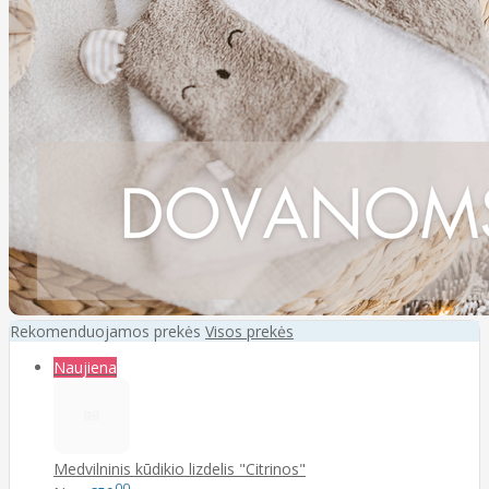
Rekomenduojamos prekės
Visos prekės
Naujiena
Medvilninis kūdikio lizdelis "Citrinos"
00