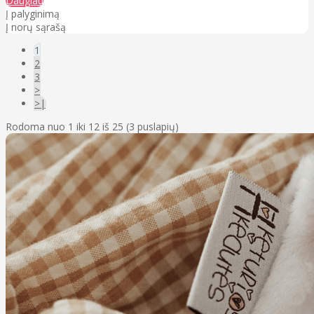
Daugiau
Į palyginimą
Į norų sąrašą
1
2
3
>
>|
Rodoma nuo 1 iki 12 iš 25 (3 puslapių)