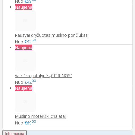
Nuo
€59
Naujiena
Rausvai dryžuotas muslino pončiukas
50
Nuo
€42
Naujiena
Vaikiška patalynė „CITRINOS“
00
Nuo
€42
Naujiena
Muslino moteriški chalatai
00
Nuo
€69
Informacija