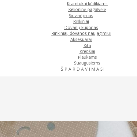
Kramtukai kūdikiams
Kelioninė pagalvėlė
Siuvinėjimas
Rinkiniai
Dovanų kuponas
Rinkiniai, dovanos naujagimiui
Aksesuarai
Kita
Krepšiai
Plaukams
Suaugusiems
I Š P A R D A V I M A S!