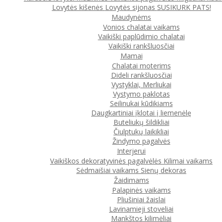
Lovytės kišenės
Lovytės sijonas
SUSIKURK PATS!
Maudynėms
Vonios chalatai vaikams
Vaikiški paplūdimio chalatai
Vaikiški rankšluosčiai
Mamai
Chalatai moterims
Dideli rankšluosčiai
Vystyklai, Merliukai
Vystymo paklotas
Seilinukai kūdikiams
Daugkartiniai įklotai į liemenėlę
Buteliukų šildikliai
Čiulptukų laikikliai
Žindymo pagalvės
Interjerui
Vaikiškos dekoratyvinės pagalvėlės
Kilimai vaikams
Sėdmaišiai vaikams
Sienų dekoras
Žaidimams
Palapinės vaikams
Pliušiniai žaislai
Lavinamieji stoveliai
Mankštos kilimėliai