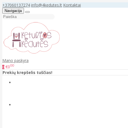
+37060137274
info@4kedutes.lt
Kontaktai
Navigacija
Mano paskyra
00
€0
0
Prekių krepšelis tuščias!