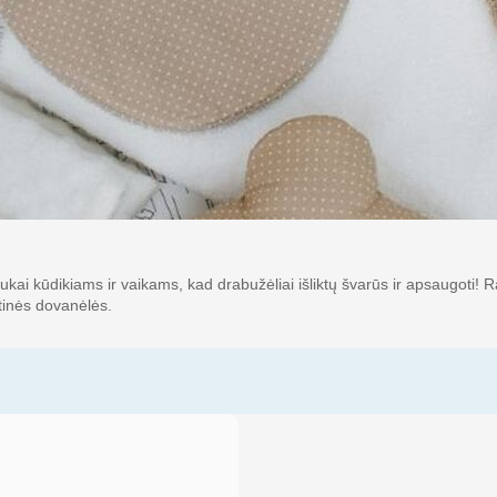
kai kūdikiams ir vaikams, kad drabužėliai išliktų švarūs ir apsaugoti! R
stinės dovanėlės.