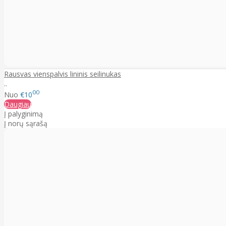
Rausvas vienspalvis lininis seilinukas
..
00
Nuo
€10
Daugiau
Į palyginimą
Į norų sąrašą