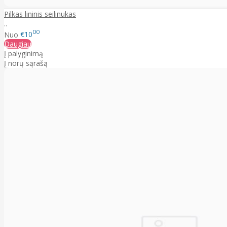
Pilkas lininis seilinukas
..
00
Nuo
€10
Daugiau
Į palyginimą
Į norų sąrašą