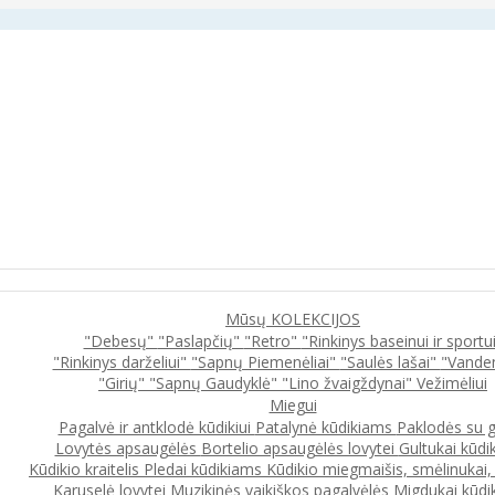
Mūsų KOLEKCIJOS
"Debesų"
"Paslapčių"
"Retro"
"Rinkinys baseinui ir sportu
"Rinkinys darželiui"
"Sapnų Piemenėliai"
"Saulės lašai"
"Vande
"Girių"
"Sapnų Gaudyklė"
"Lino žvaigždynai"
Vežimėliui
Miegui
Pagalvė ir antklodė kūdikiui
Patalynė kūdikiams
Paklodės su 
Lovytės apsaugėlės
Bortelio apsaugėlės lovytei
Gultukai kūdi
Kūdikio kraitelis
Pledai kūdikiams
Kūdikio miegmaišis, smėlinukai
Karuselė lovytei
Muzikinės vaikiškos pagalvėlės
Migdukai kūdi